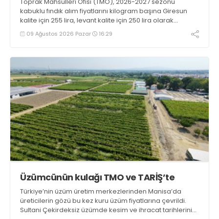
Toprak Mahsulleri Ofisi (TMO), 2026-2027 sezonu
kabuklu fındık alım fiyatlarını kilogram başına Giresun
kalite için 255 lira, levant kalite için 250 lira olarak
duyurdu
09 Ağustos 2026 Pazar
16:29
Üzümcünün kulağı TMO ve TARİŞ’te
Türkiye’nin üzüm üretim merkezlerinden Manisa’da
üreticilerin gözü bu kez kuru üzüm fiyatlarına çevrildi.
Sultani Çekirdeksiz üzümde kesim ve ihracat tarihlerinin