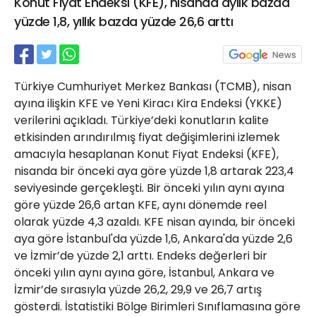
Konut Fiyat Endeksi (KFE), nisanda aylık bazda
21 Gölcük
yüzde 1,8, yıllık bazda yüzde 26,6 arttı
02624132333
haber@golcukpostasi.com
Türkiye Cumhuriyet Merkez Bankası (TCMB), nisan
ayına ilişkin KFE ve Yeni Kiracı Kira Endeksi (YKKE)
verilerini açıkladı. Türkiye’deki konutların kalite
etkisinden arındırılmış fiyat değişimlerini izlemek
amacıyla hesaplanan Konut Fiyat Endeksi (KFE),
nisanda bir önceki aya göre yüzde 1,8 artarak 223,4
seviyesinde gerçekleşti. Bir önceki yılın aynı ayına
göre yüzde 26,6 artan KFE, aynı dönemde reel
olarak yüzde 4,3 azaldı. KFE nisan ayında, bir önceki
aya göre İstanbul'da yüzde 1,6, Ankara'da yüzde 2,6
ve İzmir’de yüzde 2,1 arttı. Endeks değerleri bir
önceki yılın aynı ayına göre, İstanbul, Ankara ve
İzmir’de sırasıyla yüzde 26,2, 29,9 ve 26,7 artış
gösterdi. İstatistiki Bölge Birimleri Sınıflamasına göre