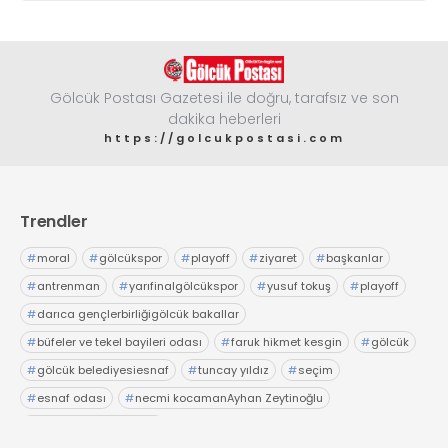
Gölcük Postası Gazetesi ile doğru, tarafsız ve son
dakika heberleri
https://golcukpostasi.com
Trendler
#
moral
#
gölcükspor
#
playoff
#
ziyaret
#
başkanlar
#
antrenman
#
yarıfinalgölcükspor
#
yusuf tokuş
#
playoff
#
darıca gençlerbirliğigölcük bakallar
#
büfeler ve tekel bayileri odası
#
faruk hikmet kesgin
#
gölcük
#
gölcük belediyesiesnaf
#
tuncay yıldız
#
seçim
#
esnaf odası
#
necmi kocamanAyhan Zeytinoğlu
#
Kocaeli Sanayi Odası