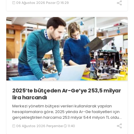
açıklanmasının ardından üreticiler, TMO ve TARİŞ’in
09 Ağustos 2026 Pazar
16:29
açıklayacağı avans ve kuru üzüm fiyatlarını beklemeye
başladı
2025’te bütçeden Ar-Ge’ye 253,5 milyar
lira harcandı
Merkezi yönetim bütçesi verileri kullanılarak yapılan
hesaplamalara göre; 2025 yılında Ar-Ge faaliyetleri için
gerçekleştirilen harcama 253 milyar 544 milyon TL oldu.
Ar-Ge harcamalarının merkezi yönetim bütçesi
06 Ağustos 2026 Perşembe
11:40
içerisindeki oranı yüzde 1,58 oldu