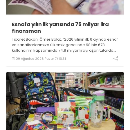
Esnafa yılın ilk yarısında 75 milyar lira
finansman
Ticaret Bakanı Ömer Bolat, “2026 yılının ilk 6 ayında esnaf
ve sanatkarlarımıza ülkemiz genelinde 98 bin 678
kullandırım kapsamında 74,8 milyar lirayı aşan tutarda
uygun geri ödeme koşullu finansman sağlanmıştır”
09 Ağustos 2026 Pazar
16:31
bilgisini verdi