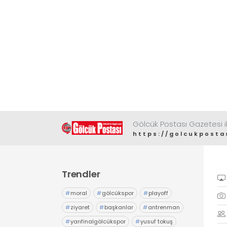
Gölcük Postası Gazetesi il
https://golcukposta
Trendler
#
moral
#
gölcükspor
#
playoff
#
ziyaret
#
başkanlar
#
antrenman
#
yarıfinalgölcükspor
#
yusuf tokuş