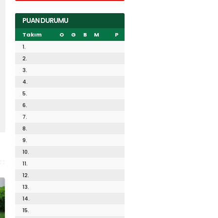
PUAN DURUMU
Takım
O
G
B
M
P
1.
2.
3.
4.
5.
6.
7.
8.
9.
10.
11.
12.
13.
14.
15.