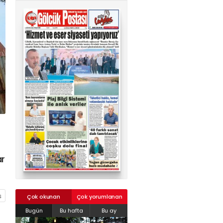
02624132333
haber@golcukpostasi.com
ar
Çok okunan
Çok yorumlanan
Bugün
Bu hafta
Bu ay