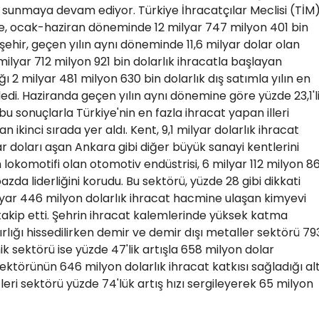
ı sunmaya devam ediyor. Türkiye İhracatçılar Meclisi (TİM
re, ocak-haziran döneminde 12 milyar 747 milyon 401 bin
şehir, geçen yılın aynı döneminde 11,6 milyar dolar olan
1 milyar 712 milyon 921 bin dolarlık ihracatla başlayan
ğı 2 milyar 481 milyon 630 bin dolarlık dış satımla yılın en
edi. Haziranda geçen yılın aynı dönemine göre yüzde 23,1'l
 bu sonuçlarla Türkiye'nin en fazla ihracat yapan illeri
 ikinci sırada yer aldı. Kent, 9,1 milyar dolarlık ihracat
r doları aşan Ankara gibi diğer büyük sanayi kentlerini
n lokomotifi olan otomotiv endüstrisi, 6 milyar 112 milyon 8
azda liderliğini korudu. Bu sektörü, yüzde 28 gibi dikkati
ar 446 milyon dolarlık ihracat hacmine ulaşan kimyevi
akip etti. Şehrin ihracat kalemlerinde yüksek katma
ırlığı hissedilirken demir ve demir dışı metaller sektörü 79
ik sektörü ise yüzde 47'lik artışla 658 milyon dolar
sektörünün 646 milyon dolarlık ihracat katkısı sağladığı alt
leri sektörü yüzde 74'lük artış hızı sergileyerek 65 milyon