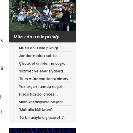
)
Jandarmadan sahte
ik
çantacılara darbe
Müzik dolu aile pikniği
Jandarmadan sahte
çantacılara darbe
Çocuk etkinliklerine coşku
69
dolu final
‘Hizmet ve eser siyaseti
yapıyoruz’
‘Burs müracaatlarını almaya
başladık’
Yaz akşamlarında neşeli
etkinlikler
Fındık hasadı öncesi
3
üreticiye yol desteği
Silah kaçakçısına başarılı
operasyon
‘Mahalle kültürünü
ı
güçlendiriyoruz’
Türk lirasıyla dış ticaret 7
ayda 900 milyar lirayı aştı