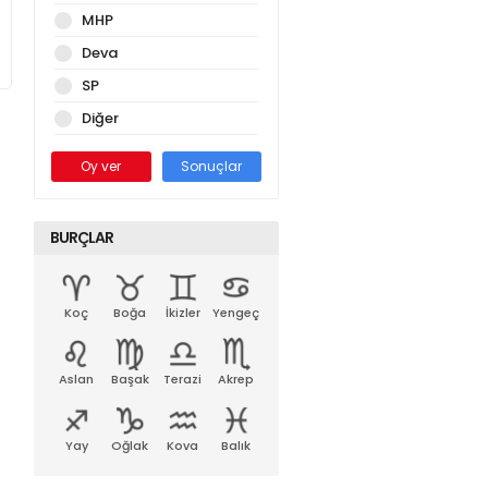
MHP
Deva
SP
Diğer
Oy ver
Sonuçlar
BURÇLAR
Koç
Boğa
İkizler
Yengeç
Aslan
Başak
Terazi
Akrep
Yay
Oğlak
Kova
Balık