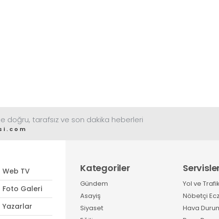
e doğru, tarafsız ve son dakika heberleri
si.com
Kategoriler
Servisle
Web TV
Gündem
Yol ve Trafi
Foto Galeri
Asayiş
Nöbetçi Ec
Yazarlar
Siyaset
Hava Duru