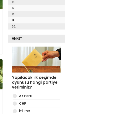
16.
17.
18.
19.
20.
ANKET
Yapılacak ilk seçimde
oyunuzu hangi partiye
verirsiniz?
AK Parti
CHP
İYİ Parti