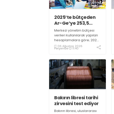
2025’te bütçeden
Ar-Ge’ye 253,5
milyar lira harcandı
Merkezi yönetim bütçesi
verileri kullanılarak yapılan
hesaplamalara göre; 2025
yılında Ar-Ge faaliyetleri için
06 Ağustos 2026
Perşembe
11:40
gerçekleştirilen harcama
253 milyar 544 milyon TL
oldu. Ar-Ge harcamalarının
merkezi yönetim bütçesi
içerisindeki oranı yüzde 1,58
oldu
Bakırın libresi tarihi
zirvesini test ediyor
Bakırın libresi, uluslararası