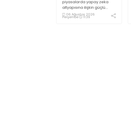
piyasalarda yapay zeka
altyapısına ilişkin güçlü
yatırımlardan kaynaklı
06 Ağustos 2026
Perşembe
11:39
yoğun talep ve yenilenebilir
enerji talebiyle 6,65 dolara
ulaşarak tarihi zirvesini test
ediyor