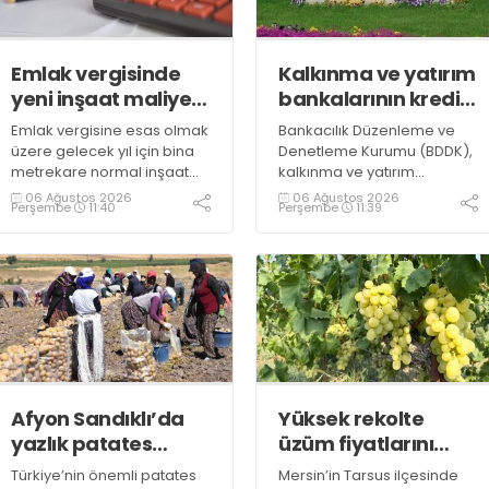
Emlak vergisinde
Kalkınma ve yatırım
yeni inşaat maliyet
bankalarının kredi
bedelleri belirlendi
sınırlarında
Emlak vergisine esas olmak
Bankacılık Düzenleme ve
değişiklik
üzere gelecek yıl için bina
Denetleme Kurumu (BDDK),
metrekare normal inşaat
kalkınma ve yatırım
maliyet bedelleri,
bankalarının kredi sınırlarına
06 Ağustos 2026
06 Ağustos 2026
Perşembe
11:40
Perşembe
11:39
meskenler açısından 604,1
ilişkin düzenleme yaptı
lira ile 27 bin 712,26 lira
arasında değişecek
Afyon Sandıklı’da
Yüksek rekolte
yazlık patates
üzüm fiyatlarını
hasadı
düşürdü
Türkiye’nin önemli patates
Mersin’in Tarsus ilçesinde