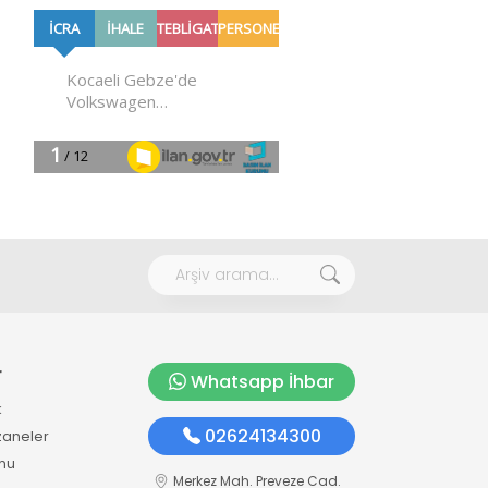
r
Whatsapp İhbar
k
02624134300
zaneler
mu
Merkez Mah. Preveze Cad.