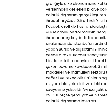
grafiğiyle ülke ekonomisine katk
verilerinden derlenen bilgiye gö
dolarlık dış satım gerçekleştiren 
ihracatını yüzde 9,5 artırdı. Yıla 
Kocaeli, özellikle haziranda ulaştı
yüksek aylık performansını sergil
ihracat artışı kaydedildi. Kocaeli,
sıralamasında İstanbul'un ardından
yapan Bursa ve dış satımı 9 milya
geride bıraktı. Kocaeli sanayisini
bin dolarlık ihracatıyla sektörel b
çeken büyüme kaydederek 3 mily
maddeler ve mamulleri sektörü t
değerli ve teknolojik ürünlerin ağ
milyon dolar, elektrik ve elektron
seviyesine yükseldi. Ayrıca çelik 
aylık süreçte gemi, yat ve hizmet
dolarlık dış satıma imza attı.