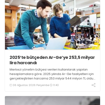
2025’te bütçeden Ar-Ge’ye 253,5 milyar
lira harcandı
Merkezi yönetim bütçesi verileri kullanılarak yapılan
hesaplamalara göre; 2025 yılında Ar-Ge faaliyetleri için
gerçekleştirilen harcama 253 milyar 544 milyon TL oldu.
Ar-Ge harcamalarının merkezi yönetim bütçesi
06 Ağustos 2026 Perşembe
11:40
içerisindeki oranı yüzde 1,58 oldu