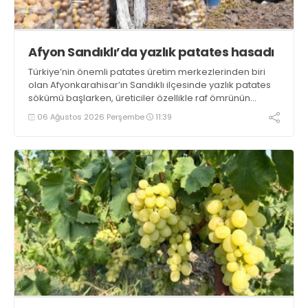
Afyon Sandıklı’da yazlık patates hasadı
Türkiye’nin önemli patates üretim merkezlerinden biri
olan Afyonkarahisar’ın Sandıklı ilçesinde yazlık patates
sökümü başlarken, üreticiler özellikle raf ömrünün
yaklaşık 2 ay olması ve rengi bakımından tüketimde
06 Ağustos 2026 Perşembe
11:39
Sandıklı patatesinin daha fazla tercih edildiğini belirtti