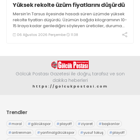
Yüksek rekolte üzüm fiyatlarını düşürdü
Mersin’in Tarsus ilçesinde hasadı süren üzümde yüksek
rekolte fiyatları düşürdü. Üzümün bağda kilogramının 10-
15 liraya kadar gerilediğini söyleyen üreticiler, duruma
tepki gösterdi
06 Ağustos 2026 Perşembe
11:38
Gölcük Postası Gazetesi ile doğru, tarafsız ve son
dakika heberleri
https://golcukpostasi.com
Trendler
#
moral
#
gölcükspor
#
playoff
#
ziyaret
#
başkanlar
#
antrenman
#
yarıfinalgölcükspor
#
yusuf tokuş
#
playoff