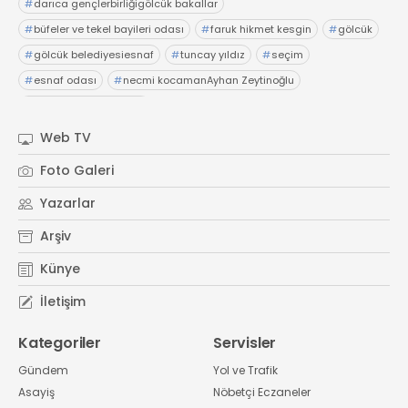
#
darıca gençlerbirliğigölcük bakallar
#
büfeler ve tekel bayileri odası
#
faruk hikmet kesgin
#
gölcük
#
gölcük belediyesiesnaf
#
tuncay yıldız
#
seçim
#
esnaf odası
#
necmi kocamanAyhan Zeytinoğlu
#
Kocaeli Sanayi Odası
Web TV
Foto Galeri
Yazarlar
Arşiv
Künye
İletişim
Kategoriler
Servisler
Gündem
Yol ve Trafik
Asayiş
Nöbetçi Eczaneler