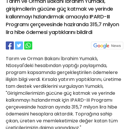
Tarım ve Orman Bakanı İbrahim Yumaklı,
21 Gölcük
girişimcilerin gücüne güç katmak ve yerinde
02624132333
kalkınmayı hızlandırmak amacıyla IPARD-III
haber@golcukpostasi.com
Programı çerçevesinde haziranda 315,7 milyon
lira hibe ödemesi yaptıklarını bildirdi
Tarım ve Orman Bakanı İbrahim Yumaklı,
NSosyal'deki hesabından yaptığı paylaşımda,
program kapsamında gerçekleştirilen ödemelere
ilişkin bilgi verdi. Kırsala yatırım yaptıklarını, üretime
tam destek verdiklerini vurgulayan Yumaklı,
"Girişimcilerimizin gücüne güç katmak ve yerinde
kalkınmayı hızlandırmak için IPARD-III Programı
çerçevesinde haziran ayında 315,7 milyon lira hibe
ödemesini hesaplara aktardık. Toprağına sahip
çıkan, üreten ve memleketimize değer katan tüm
üreticilerimizin daima yanındayız."