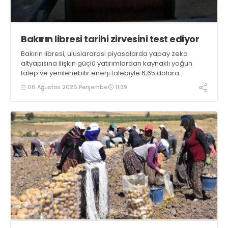
Bakırın libresi tarihi zirvesini test ediyor
Bakırın libresi, uluslararası piyasalarda yapay zeka
altyapısına ilişkin güçlü yatırımlardan kaynaklı yoğun
talep ve yenilenebilir enerji talebiyle 6,65 dolara
ulaşarak tarihi zirvesini test ediyor
06 Ağustos 2026 Perşembe
11:39