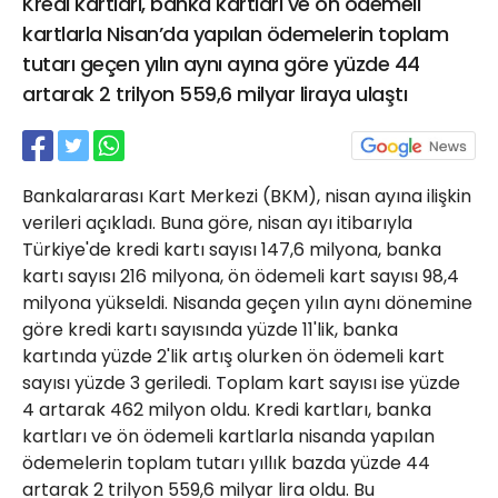
Kredi kartları, banka kartları ve ön ödemeli
21 Gölcük
kartlarla Nisan’da yapılan ödemelerin toplam
02624132333
tutarı geçen yılın aynı ayına göre yüzde 44
haber@golcukpostasi.com
artarak 2 trilyon 559,6 milyar liraya ulaştı
Bankalararası Kart Merkezi (BKM), nisan ayına ilişkin
verileri açıkladı. Buna göre, nisan ayı itibarıyla
Türkiye'de kredi kartı sayısı 147,6 milyona, banka
kartı sayısı 216 milyona, ön ödemeli kart sayısı 98,4
milyona yükseldi. Nisanda geçen yılın aynı dönemine
göre kredi kartı sayısında yüzde 11'lik, banka
kartında yüzde 2'lik artış olurken ön ödemeli kart
sayısı yüzde 3 geriledi. Toplam kart sayısı ise yüzde
4 artarak 462 milyon oldu. Kredi kartları, banka
kartları ve ön ödemeli kartlarla nisanda yapılan
ödemelerin toplam tutarı yıllık bazda yüzde 44
artarak 2 trilyon 559,6 milyar lira oldu. Bu