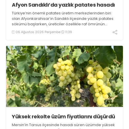
Afyon Sandıklı’da yazlık patates hasadı
Türkiye’nin önemli patates üretim merkezlerinden biri
olan Afyonkarahisar’ın Sandıklı ilçesinde yazlık patates
sökümü başlarken, üreticiler özellikle raf ömrünün
yaklaşık 2 ay olması ve rengi bakımından tüketimde
06 Ağustos 2026 Perşembe
11:39
Sandıklı patatesinin daha fazla tercih edildiğini belirtti
Yüksek rekolte üzüm fiyatlarını düşürdü
Mersin’in Tarsus ilçesinde hasadı süren üzümde yüksek