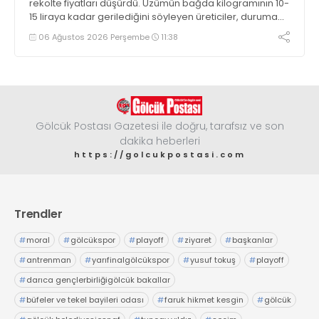
rekolte fiyatları düşürdü. Üzümün bağda kilogramının 10-
15 liraya kadar gerilediğini söyleyen üreticiler, duruma
tepki gösterdi
06 Ağustos 2026 Perşembe
11:38
Gölcük Postası Gazetesi ile doğru, tarafsız ve son
dakika heberleri
https://golcukpostasi.com
Trendler
#
moral
#
gölcükspor
#
playoff
#
ziyaret
#
başkanlar
#
antrenman
#
yarıfinalgölcükspor
#
yusuf tokuş
#
playoff
#
darıca gençlerbirliğigölcük bakallar
#
büfeler ve tekel bayileri odası
#
faruk hikmet kesgin
#
gölcük