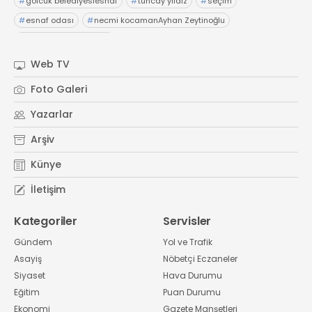
#
gölcük belediyesiesnaf
#
tuncay yıldız
#
seçim
#
esnaf odası
#
necmi kocamanAyhan Zeytinoğlu
#
Kocaeli Sanayi Odası
Web TV
Foto Galeri
Yazarlar
Arşiv
Künye
İletişim
Kategoriler
Servisler
Gündem
Yol ve Trafik
Asayiş
Nöbetçi Eczaneler
Siyaset
Hava Durumu
Eğitim
Puan Durumu
Ekonomi
Gazete Manşetleri