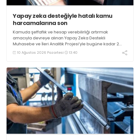
Yapay zeka desteğiyle hatalı kamu
harcamalarına son
Kamuda şeffaflık ve hesap verebilirliği artırmak
amacıyla devreye alınan Yapay Zeka Destekli
Muhasebe ve İleri Analitik Projesi’yle bugüne kadar 2
milyar liranın üzerinde verimsizlik riski taşıyan kamu
10 Ağustos 2026 Pazartesi
13:40
harcaması tespit edildi