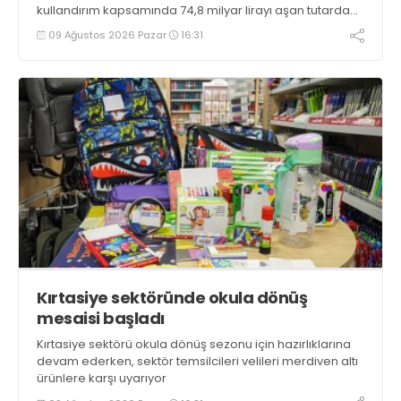
kullandırım kapsamında 74,8 milyar lirayı aşan tutarda
uygun geri ödeme koşullu finansman sağlanmıştır”
09 Ağustos 2026 Pazar
16:31
bilgisini verdi
Kırtasiye sektöründe okula dönüş
mesaisi başladı
Kırtasiye sektörü okula dönüş sezonu için hazırlıklarına
devam ederken, sektör temsilcileri velileri merdiven altı
ürünlere karşı uyarıyor