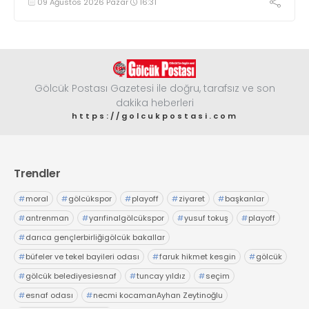
09 Ağustos 2026 Pazar
16:31
Gölcük Postası Gazetesi ile doğru, tarafsız ve son
dakika heberleri
https://golcukpostasi.com
Trendler
#
moral
#
gölcükspor
#
playoff
#
ziyaret
#
başkanlar
#
antrenman
#
yarıfinalgölcükspor
#
yusuf tokuş
#
playoff
#
darıca gençlerbirliğigölcük bakallar
#
büfeler ve tekel bayileri odası
#
faruk hikmet kesgin
#
gölcük
#
gölcük belediyesiesnaf
#
tuncay yıldız
#
seçim
#
esnaf odası
#
necmi kocamanAyhan Zeytinoğlu