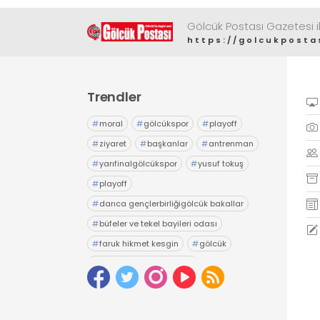
Gölcük Postası Gazetesi il
https://golcukposta
Trendler
#
moral
#
gölcükspor
#
playoff
#
ziyaret
#
başkanlar
#
antrenman
#
yarıfinalgölcükspor
#
yusuf tokuş
#
playoff
#
darıca gençlerbirliğigölcük bakallar
#
büfeler ve tekel bayileri odası
#
faruk hikmet kesgin
#
gölcük
#
gölcük belediyesiesnaf
#
tuncay yıldız
#
seçim
#
esnaf odası