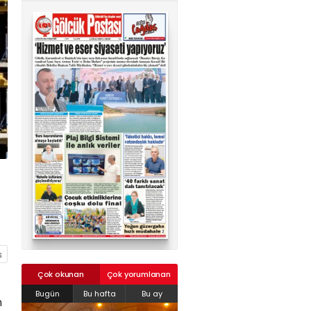
02624132333
haber@golcukpostasi.com
Çok okunan
Çok yorumlanan
Bugün
Bu hafta
Bu ay
n