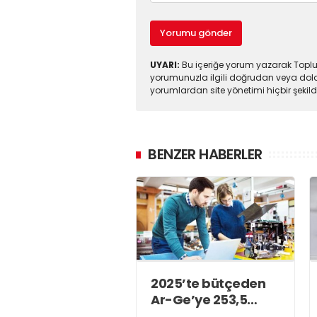
Yorumu gönder
UYARI:
Bu içeriğe yorum yazarak Toplul
yorumunuzla ilgili doğrudan veya dola
yorumlardan site yönetimi hiçbir şeki
BENZER HABERLER
2025’te bütçeden
Ar-Ge’ye 253,5
milyar lira harcandı