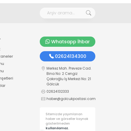
r
Whatsapp İhbar
k
02624134300
zaneler
mu
Merkez Mah. Preveze Cad.
mu
Bina No: 2 Cengiz
şetleri
Çakıroğlu İş Merkezi No: 21
Gölcük
lar
02624132333
haber@golcukpostasi.com
Sitemizde yayımlanan
haber ve görseller kaynak
gösterilmeden
kullanılamaz.