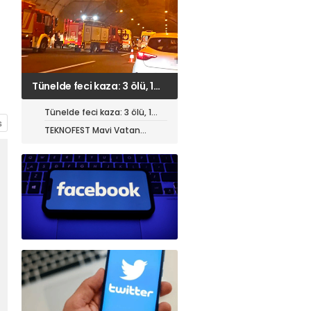
TEKNOFEST Mavi Vatan
öncesi toplantı yapıldı
Tünelde feci kaza: 3 ölü, 1
ağır yaralı
TEKNOFEST Mavi Vatan
öncesi toplantı yapıldı