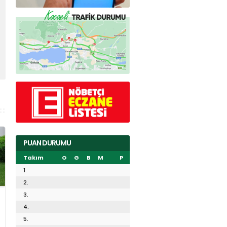
PUAN DURUMU
Takım
O
G
B
M
P
1.
2.
3.
4.
5.