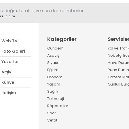
e doğru, tarafsız ve son dakika heberleri
si.com
Kategoriler
Servisle
Web TV
Gündem
Yol ve Trafi
Foto Galeri
Asayiş
Nöbetçi Ec
Yazarlar
Siyaset
Hava Duru
Eğitim
Puan Duru
Arşiv
Ekonomi
Gazete Man
Künye
Yaşam
Günlük Burç
Sağlık
İletişim
Teknoloji
Röportajlar
Spor
Vefat