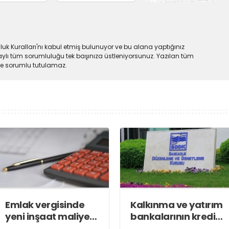
uk Kuralları'nı kabul etmiş bulunuyor ve bu alana yaptığınız
ylı tüm sorumluluğu tek başınıza üstleniyorsunuz. Yazılan tüm
lde sorumlu tutulamaz.
Emlak vergisinde
Kalkınma ve yatırım
yeni inşaat maliyet
bankalarının kredi
bedelleri belirlendi
sınırlarında