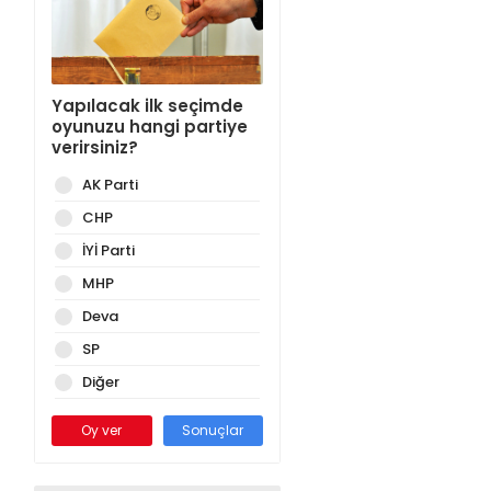
Yapılacak ilk seçimde
oyunuzu hangi partiye
verirsiniz?
AK Parti
CHP
İYİ Parti
MHP
Deva
SP
Diğer
Oy ver
Sonuçlar