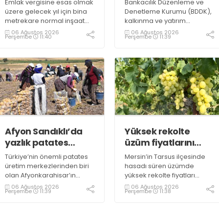
Emlak vergisine esas olmak
Bankacılık Düzenleme ve
değişiklik
üzere gelecek yıl için bina
Denetleme Kurumu (BDDK),
metrekare normal inşaat
kalkınma ve yatırım
maliyet bedelleri,
bankalarının kredi sınırlarına
06 Ağustos 2026
06 Ağustos 2026
Perşembe
11:40
Perşembe
11:39
meskenler açısından 604,1
ilişkin düzenleme yaptı
lira ile 27 bin 712,26 lira
arasında değişecek
Afyon Sandıklı’da
Yüksek rekolte
yazlık patates
üzüm fiyatlarını
hasadı
düşürdü
Türkiye’nin önemli patates
Mersin’in Tarsus ilçesinde
üretim merkezlerinden biri
hasadı süren üzümde
olan Afyonkarahisar’ın
yüksek rekolte fiyatları
Sandıklı ilçesinde yazlık
düşürdü. Üzümün bağda
06 Ağustos 2026
06 Ağustos 2026
Perşembe
11:39
Perşembe
11:38
patates sökümü başlarken,
kilogramının 10-15 liraya
üreticiler özellikle raf
kadar gerilediğini söyleyen
ömrünün yaklaşık 2 ay
üreticiler, duruma tepki