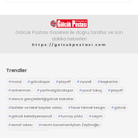
Gölcük Postası Gazetesi ile doğru, tarafsız ve son
dakika heberleri
https://golcukpostasi.com
Trendler
#
moral
#
gölcükspor
#
playoff
#
ziyaret
#
başkanlar
#
antrenman
#
yarıfinalgölcükspor
#
yusuf tokuş
#
playoff
#
darıca gençlerbirliğigölcük bakallar
#
büfeler ve tekel bayileri odası
#
faruk hikmet kesgin
#
gölcük
#
gölcük belediyesiesnaf
#
tuncay yıldız
#
seçim
#
esnaf odası
#
necmi kocamanAyhan Zeytinoğlu
#
Kocaeli Sanayi Odası