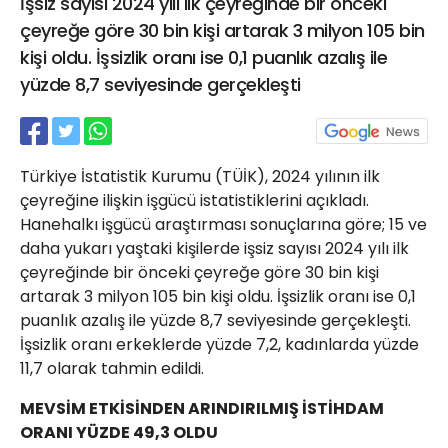
İşsiz sayısı 2024 yılı ilk çeyreğinde bir önceki
21 Gölcük
çeyreğe göre 30 bin kişi artarak 3 milyon 105 bin
02624132333
kişi oldu. İşsizlik oranı ise 0,1 puanlık azalış ile
haber@golcukpostasi.com
yüzde 8,7 seviyesinde gerçekleşti
Türkiye İstatistik Kurumu (TÜİK), 2024 yılının ilk
çeyreğine ilişkin işgücü istatistiklerini açıkladı.
Hanehalkı işgücü araştırması sonuçlarına göre; 15 ve
daha yukarı yaştaki kişilerde işsiz sayısı 2024 yılı ilk
çeyreğinde bir önceki çeyreğe göre 30 bin kişi
artarak 3 milyon 105 bin kişi oldu. İşsizlik oranı ise 0,1
puanlık azalış ile yüzde 8,7 seviyesinde gerçekleşti.
İşsizlik oranı erkeklerde yüzde 7,2, kadınlarda yüzde
11,7 olarak tahmin edildi.
MEVSİM ETKİSİNDEN ARINDIRILMIŞ İSTİHDAM
ORANI YÜZDE 49,3 OLDU