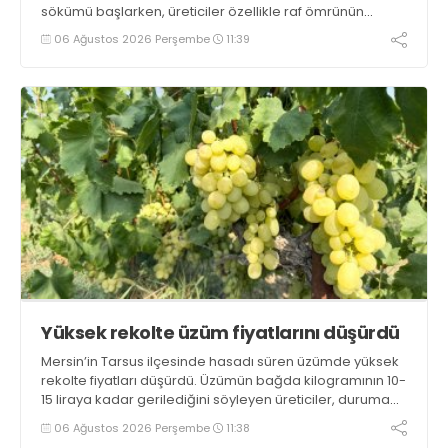
sökümü başlarken, üreticiler özellikle raf ömrünün
yaklaşık 2 ay olması ve rengi bakımından tüketimde
06 Ağustos 2026 Perşembe
11:39
Sandıklı patatesinin daha fazla tercih edildiğini belirtti
Yüksek rekolte üzüm fiyatlarını düşürdü
Mersin’in Tarsus ilçesinde hasadı süren üzümde yüksek
rekolte fiyatları düşürdü. Üzümün bağda kilogramının 10-
15 liraya kadar gerilediğini söyleyen üreticiler, duruma
tepki gösterdi
06 Ağustos 2026 Perşembe
11:38