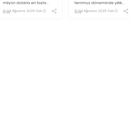
milyon dolarla en fazla
temmuz döneminde yıllık
ihracata imza atan sektör
bazda yüzde 10,72 azalarak
04 Ağustos 2026 Salı
04 Ağustos 2026 Salı
11:38
11:38
olarak kayıtlara geçti
638 bin 965 oldu