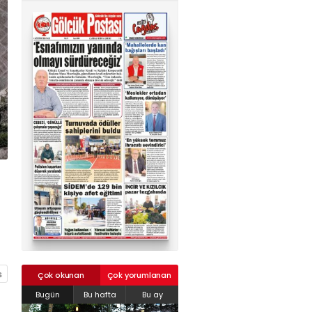
02624132333
haber@golcukpostasi.com
Çok okunan
Çok yorumlanan
Bugün
Bu hafta
Bu ay