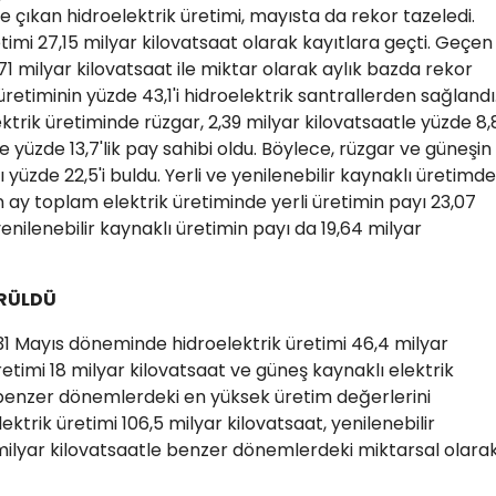
e çıkan hidroelektrik üretimi, mayısta da rekor tazeledi.
timi 27,15 milyar kilovatsaat olarak kayıtlara geçti. Geçen
,71 milyar kilovatsaat ile miktar olarak aylık bazda rekor
 üretiminin yüzde 43,1'i hidroelektrik santrallerden sağlandı
rik üretiminde rüzgar, 2,39 milyar kilovatsaatle yüzde 8,
e yüzde 13,7'lik pay sahibi oldu. Böylece, rüzgar ve güneşin
yüzde 22,5'i buldu. Yerli ve yenilenebilir kaynaklı üretimde
n ay toplam elektrik üretiminde yerli üretimin payı 23,07
enilenebilir kaynaklı üretimin payı da 19,64 milyar
ÖRÜLDÜ
-31 Mayıs döneminde hidroelektrik üretimi 46,4 milyar
retimi 18 milyar kilovatsaat ve güneş kaynaklı elektrik
e benzer dönemlerdeki en yüksek üretim değerlerini
lektrik üretimi 106,5 milyar kilovatsaat, yenilenebilir
1 milyar kilovatsaatle benzer dönemlerdeki miktarsal olara