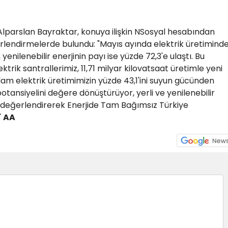
 Alparslan Bayraktar, konuya ilişkin NSosyal hesabından
rlendirmelerde bulundu: "Mayıs ayında elektrik üretimind
yenilenebilir enerjinin payı ise yüzde 72,3'e ulaştı. Bu
ktrik santrallerimiz, 11,71 milyar kilovatsaat üretimle yeni
lam elektrik üretimimizin yüzde 43,1'ini suyun gücünden
 potansiyelini değere dönüştürüyor, yerli ve yenilenebilir
e değerlendirerek Enerjide Tam Bağımsız Türkiye
"
AA