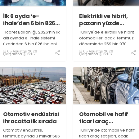
İlk 6 ayda ‘e-
Elektrikli ve hibrit,
ihale’den 6 bin 826
pazarın yüzde
ihale sonuçlandı
51,7’sini oluşturdu
Ticaret Bakanlığı, 2026’nın ilk
Türkiye'de elektrikli ve hibrit
altı ayında e-ihale sistemi
otomobiller, ocak-temmuz
üzerinden 6 bin 826 ihalenin
döneminde 259 bin 970
tamamlandığını, satışlardan
satışla toplam pazarın
05 Ağustos 2026
05 Ağustos 2026
Çarşamba
12:07
Çarşamba
12:06
Hazine’ye 2,7 milyar liranın
yüzde 51,7'sini oluşturdu
üzerinde gelir elde
edildiğini açıkladı
Otomotiv endüstrisi
Otomobil ve hafif
ihracatta ilk sırada
ticari araç
pazarında daralma
Otomotiv endüstrisi,
Türkiye’de otomobil ve hafif
temmuz ayında 3 milyar 586
ticari araç satışları, ocak-