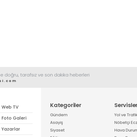
e doğru, tarafsız ve son dakika heberleri
si.com
Kategoriler
Servisle
Web TV
Gündem
Yol ve Trafi
Foto Galeri
Asayiş
Nöbetçi Ec
Yazarlar
Siyaset
Hava Duru