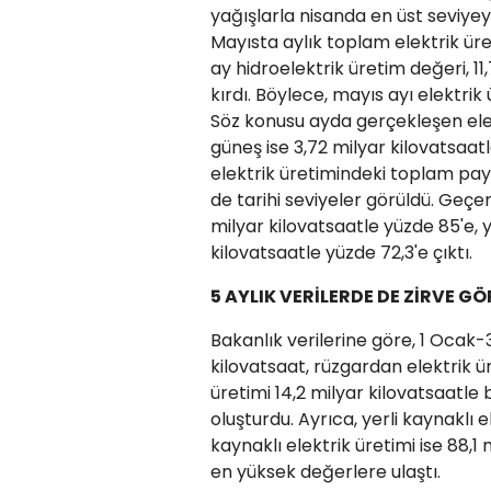
yağışlarla nisanda en üst seviyey
Mayısta aylık toplam elektrik üre
ay hidroelektrik üretim değeri, 11
kırdı. Böylece, mayıs ayı elektrik
Söz konusu ayda gerçekleşen elekt
güneş ise 3,72 milyar kilovatsaatl
elektrik üretimindeki toplam payı 
de tarihi seviyeler görüldü. Geçe
milyar kilovatsaatle yüzde 85'e, y
kilovatsaatle yüzde 72,3'e çıktı.
5 AYLIK VERİLERDE DE ZİRVE G
Bakanlık verilerine göre, 1 Ocak
kilovatsaat, rüzgardan elektrik ü
üretimi 14,2 milyar kilovatsaatl
oluşturdu. Ayrıca, yerli kaynaklı e
kaynaklı elektrik üretimi ise 88,
en yüksek değerlere ulaştı.