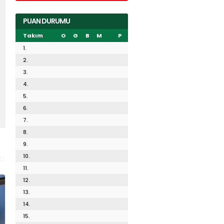
PUAN DURUMU
Takım
O
G
B
M
P
1.
2.
3.
4.
5.
6.
7.
8.
9.
10.
11.
12.
13.
14.
15.