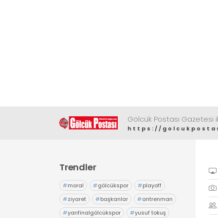
Gölcük Postası Gazetesi il
https://golcukposta
Trendler
#
moral
#
gölcükspor
#
playoff
#
ziyaret
#
başkanlar
#
antrenman
#
yarıfinalgölcükspor
#
yusuf tokuş