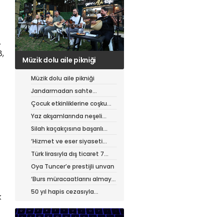
.
8,
Jandarmadan sahte
çantacılara darbe
Müzik dolu aile pikniği
Jandarmadan sahte
çantacılara darbe
Çocuk etkinliklerine coşku
dolu final
Yaz akşamlarında neşeli
etkinlikler
Silah kaçakçısına başarılı
operasyon
‘Hizmet ve eser siyaseti
yapıyoruz’
Türk lirasıyla dış ticaret 7
ayda 900 milyar lirayı aştı
Oya Tuncer’e prestijli unvan
‘Burs müracaatlarını almaya
başladık’
50 yıl hapis cezasıyla
k
aranıyordu, yakalandı