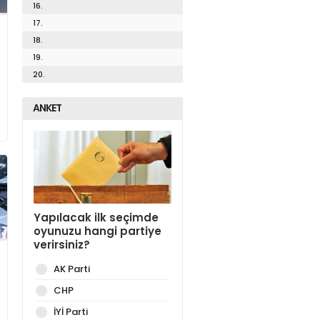
16.
17.
18.
19.
20.
ANKET
Yapılacak ilk seçimde
oyunuzu hangi partiye
verirsiniz?
AK Parti
CHP
İYİ Parti