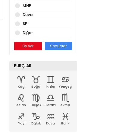
MHP
Deva
SP
Diğer
Oy ver
Sonuçlar
BURÇLAR
Koç
Boğa
İkizler
Yengeç
Aslan
Başak
Terazi
Akrep
Yay
Oğlak
Kova
Balık