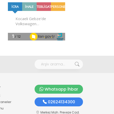
r
Whatsapp İhbar
k
02624134300
zaneler
mu
Merkez Mah. Preveze Cad.