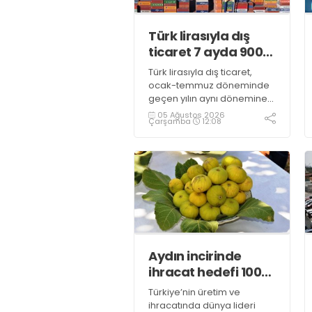
Türk lirasıyla dış
ticaret 7 ayda 900
milyar lirayı aştı
Türk lirasıyla dış ticaret,
ocak-temmuz döneminde
geçen yılın aynı dönemine
kıyasla yüzde 10,4 artarak,
05 Ağustos 2026
Çarşamba
12:08
916 milyar 966 milyon liraya
ulaştı
Aydın incirinde
ihracat hedefi 100
milyon dolar
Türkiye’nin üretim ve
ihracatında dünya lideri