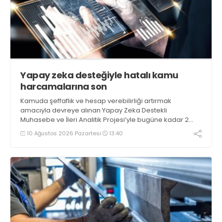
Yapay zeka desteğiyle hatalı kamu
harcamalarına son
Kamuda şeffaflık ve hesap verebilirliği artırmak
amacıyla devreye alınan Yapay Zeka Destekli
Muhasebe ve İleri Analitik Projesi’yle bugüne kadar 2
milyar liranın üzerinde verimsizlik riski taşıyan kamu
10 Ağustos 2026 Pazartesi
13:40
harcaması tespit edildi