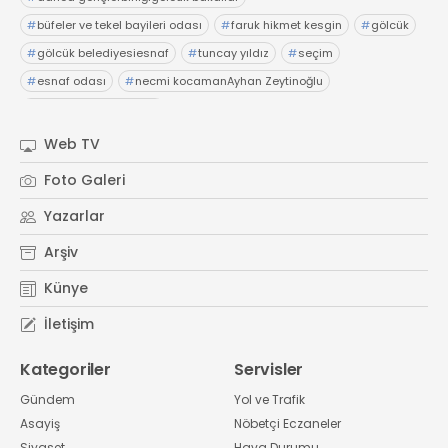
#
büfeler ve tekel bayileri odası
#
faruk hikmet kesgin
#
gölcük
#
gölcük belediyesiesnaf
#
tuncay yıldız
#
seçim
#
esnaf odası
#
necmi kocamanAyhan Zeytinoğlu
#
Kocaeli Sanayi Odası
Web TV
Foto Galeri
Yazarlar
Arşiv
Künye
İletişim
Kategoriler
Servisler
Gündem
Yol ve Trafik
Asayiş
Nöbetçi Eczaneler
Siyaset
Hava Durumu