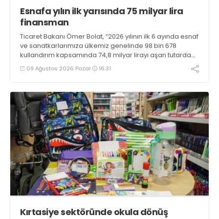
Esnafa yılın ilk yarısında 75 milyar lira
finansman
Ticaret Bakanı Ömer Bolat, “2026 yılının ilk 6 ayında esnaf
ve sanatkarlarımıza ülkemiz genelinde 98 bin 678
kullandırım kapsamında 74,8 milyar lirayı aşan tutarda
uygun geri ödeme koşullu finansman sağlanmıştır”
09 Ağustos 2026 Pazar
16:31
bilgisini verdi
Kırtasiye sektöründe okula dönüş