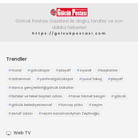
Gölcük Postası Gazetesi ile doğru, tarafsız ve son
dakika heberleri
https://golcukpostasi.com
Trendler
#
moral
#
gölcükspor
#
playoff
#
ziyaret
#
başkanlar
#
antrenman
#
yarıfinalgölcükspor
#
yusuf tokuş
#
playoff
#
darıca gençlerbirliğigölcük bakallar
#
büfeler ve tekel bayileri odası
#
faruk hikmet kesgin
#
gölcük
#
gölcük belediyesiesnaf
#
tuncay yıldız
#
seçim
#
esnaf odası
#
necmi kocamanAyhan Zeytinoğlu
#
Kocaeli Sanayi Odası
Web TV