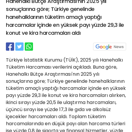
Hanehalkı Bütçe Araştırması’nın 2025 yılı
21 Gölcük
sonuçlarına göre; Türkiye genelinde
02624132333
hanehalklarının tüketim amaçlı yaptığı
haber@golcukpostasi.com
harcamalar içinde en yüksek payı yüzde 29,3 ile
konut ve kira harcamaları aldı
Türkiye İstatistik Kurumu (TÜİK), 2025 yılı Hanehalkı
Tüketim Harcaması verilerini açıkladı. Buna göre,
Hanehalkı Bütçe Araştırması'nın 2025 yılı
sonuçlarına göre; Türkiye genelinde hanehalklarının
tüketim amaçlı yaptığı harcamalar içinde en yüksek
payı yüzde 29,3 ile konut ve kira harcamaları alırken,
ikinci sırayı yüzde 20,5 ile ulaştırma harcamaları,
üçüncü sırayı ise yüzde 17,3 ile gıda ve alkolsüz
içecekler harcamaları aldı. Toplam tüketim
harcamalarında en düşük payı alan harcama türleri
ise yüzde 0,8 ile sigorta ve finansal hizmetler, yüzde