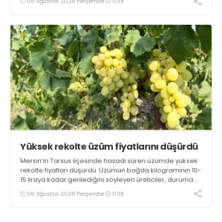
06 Ağustos 2026 Perşembe
11:39
Sandıklı patatesinin daha fazla tercih edildiğini belirtti
Yüksek rekolte üzüm fiyatlarını düşürdü
Mersin’in Tarsus ilçesinde hasadı süren üzümde yüksek
rekolte fiyatları düşürdü. Üzümün bağda kilogramının 10-
15 liraya kadar gerilediğini söyleyen üreticiler, duruma
tepki gösterdi
06 Ağustos 2026 Perşembe
11:38