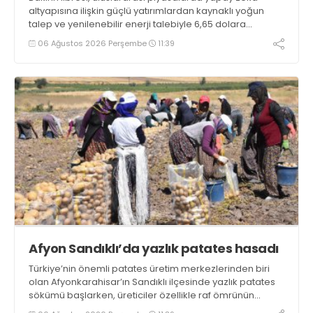
altyapısına ilişkin güçlü yatırımlardan kaynaklı yoğun
talep ve yenilenebilir enerji talebiyle 6,65 dolara
ulaşarak tarihi zirvesini test ediyor
06 Ağustos 2026 Perşembe
11:39
Afyon Sandıklı’da yazlık patates hasadı
Türkiye’nin önemli patates üretim merkezlerinden biri
olan Afyonkarahisar’ın Sandıklı ilçesinde yazlık patates
sökümü başlarken, üreticiler özellikle raf ömrünün
yaklaşık 2 ay olması ve rengi bakımından tüketimde