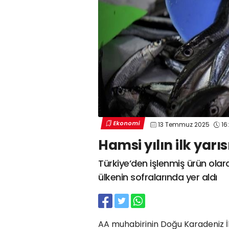
Ekonomi
13 Temmuz 2025
16
Hamsi yılın ilk yarı
Türkiye’den işlenmiş ürün olara
ülkenin sofralarında yer aldı
AA muhabirinin Doğu Karadeniz İh