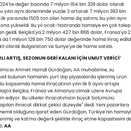
024'te değer bazında 7 milyon 164 bin 329 dolar olarak
bu yılın aynı döneminde yüzde 3 artarak 7 milyon 393 bin
lk yarısında 1505 ton olan hamsi dış satımı, bu yılın aynı
tona yükseldi. Bu yıl ocak-haziranda hamsiye en çok talep
n geldi. Belçika'ya 2 milyon 427 bin 866 dolar, Fransa'ya 2
 da 1 milyon 129 bin 750 dolar değerinde hamsi ihraç edildi
ı olarak Bulgaristan ve Suriye'ye de hamsi satıldı.
ARLI ARTIŞ, SEZONUN GERİ KALANI İÇİN UMUT VERİCİ’
dımcısı Ahmet Hamdi Gürdoğan, AA muhabirine, su
eli bulunan hamsinin, yurt dışı piyasalarda işlenmiş ürün
Bu kapsamda hamsi ihracatının yılın ilk 6 ayını artışla
"Başta Belçika, Fransa ve Almanya olmak üzere Avrupa
m ediyor. Bu ülkeler ihracatımızın büyük bölümünü
yapılan ihracat dikkat çekici düzeyde" dedi. Yeni pazarlara
nemli olduğuna işaret eden Gürdoğan, Türkiye'nin hamsiyi
şlenmiş ve katma değerli şekilde ihraç etme kapasitesini d
i.
AA