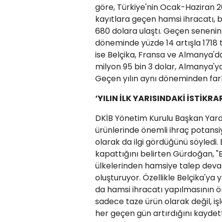
göre, Türkiye'nin Ocak-Haziran 2
kayıtlara geçen hamsi ihracatı, 
680 dolara ulaştı. Geçen senenin i
döneminde yüzde 14 artışla 1718 
ise Belçika, Fransa ve Almanya'da
milyon 95 bin 3 dolar, Almanya'ya
Geçen yılın aynı döneminden farkl
‘YILIN İLK YARISINDAKİ İSTİKR
DKİB Yönetim Kurulu Başkan Yar
ürünlerinde önemli ihraç potansiy
olarak da ilgi gördüğünü söyledi. 
kapattığını belirten Gürdoğan, 
ülkelerinden hamsiye talep deva
oluşturuyor. Özellikle Belçika'ya 
da hamsi ihracatı yapılmasının ö
sadece taze ürün olarak değil, i
her geçen gün artırdığını kaydett