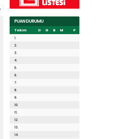
PUAN DURUMU
Takım
O
G
B
M
P
1.
2.
3.
4.
5.
6.
7.
8.
9.
10.
11.
12.
13.
14.