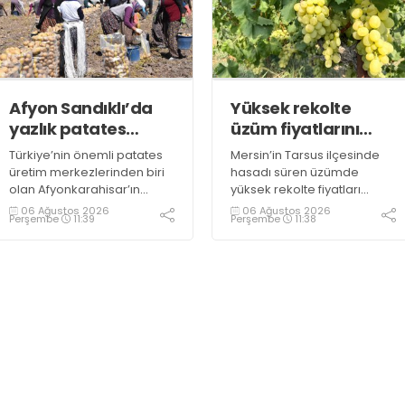
Afyon Sandıklı’da
Yüksek rekolte
yazlık patates
üzüm fiyatlarını
hasadı
düşürdü
Türkiye’nin önemli patates
Mersin’in Tarsus ilçesinde
üretim merkezlerinden biri
hasadı süren üzümde
olan Afyonkarahisar’ın
yüksek rekolte fiyatları
Sandıklı ilçesinde yazlık
düşürdü. Üzümün bağda
06 Ağustos 2026
06 Ağustos 2026
Perşembe
11:39
Perşembe
11:38
patates sökümü başlarken,
kilogramının 10-15 liraya
üreticiler özellikle raf
kadar gerilediğini söyleyen
ömrünün yaklaşık 2 ay
üreticiler, duruma tepki
olması ve rengi bakımından
gösterdi
tüketimde Sandıklı
patatesinin daha fazla
tercih edildiğini belirtti