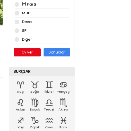
İYİ Parti
MHP
Deva
SP
Diğer
Oy ver
Sonuçlar
BURÇLAR
Koç
Boğa
İkizler
Yengeç
Aslan
Başak
Terazi
Akrep
Yay
Oğlak
Kova
Balık