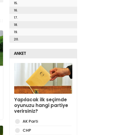
15.
16.
17.
18.
19.
20.
ANKET
Yapılacak ilk seçimde
oyunuzu hangi partiye
verirsiniz?
AK Parti
CHP