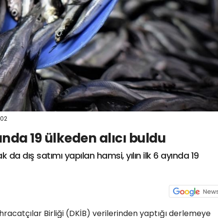
:02
sında 19 ülkeden alıcı buldu
k da dış satımı yapılan hamsi, yılın ilk 6 ayında 19
racatçılar Birliği (DKİB) verilerinden yaptığı derlemeye