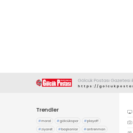
Gölcük Postası Gazetesi il
https://golcukposta
Trendler
#
moral
#
gölcükspor
#
playoff
#
ziyaret
#
başkanlar
#
antrenman