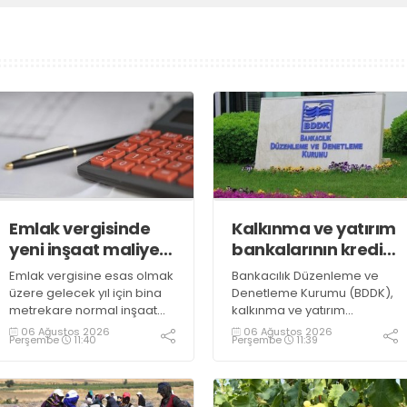
Emlak vergisinde
Kalkınma ve yatırım
yeni inşaat maliyet
bankalarının kredi
bedelleri belirlendi
sınırlarında
Emlak vergisine esas olmak
Bankacılık Düzenleme ve
değişiklik
üzere gelecek yıl için bina
Denetleme Kurumu (BDDK),
metrekare normal inşaat
kalkınma ve yatırım
maliyet bedelleri,
bankalarının kredi sınırlarına
06 Ağustos 2026
06 Ağustos 2026
Perşembe
11:40
Perşembe
11:39
meskenler açısından 604,1
ilişkin düzenleme yaptı
lira ile 27 bin 712,26 lira
arasında değişecek