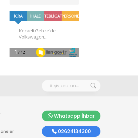
r
Whatsapp İhbar
k
02624134300
zaneler