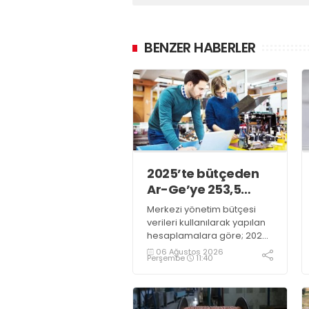
BENZER HABERLER
2025’te bütçeden
Ar-Ge’ye 253,5
milyar lira harcandı
Merkezi yönetim bütçesi
verileri kullanılarak yapılan
hesaplamalara göre; 2025
yılında Ar-Ge faaliyetleri için
06 Ağustos 2026
Perşembe
11:40
gerçekleştirilen harcama
253 milyar 544 milyon TL
oldu. Ar-Ge harcamalarının
merkezi yönetim bütçesi