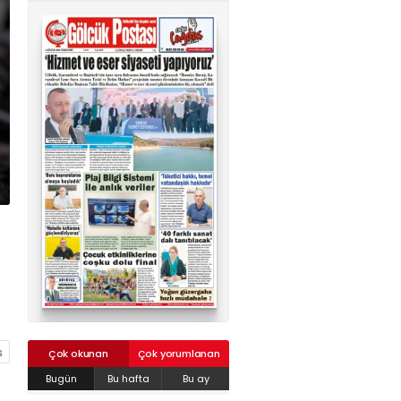
02624132333
haber@golcukpostasi.com
Çok okunan
Çok yorumlanan
Bugün
Bu hafta
Bu ay