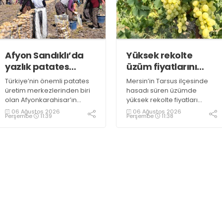
Afyon Sandıklı’da
Yüksek rekolte
yazlık patates
üzüm fiyatlarını
hasadı
düşürdü
Türkiye’nin önemli patates
Mersin’in Tarsus ilçesinde
üretim merkezlerinden biri
hasadı süren üzümde
olan Afyonkarahisar’ın
yüksek rekolte fiyatları
Sandıklı ilçesinde yazlık
düşürdü. Üzümün bağda
06 Ağustos 2026
06 Ağustos 2026
Perşembe
11:39
Perşembe
11:38
patates sökümü başlarken,
kilogramının 10-15 liraya
üreticiler özellikle raf
kadar gerilediğini söyleyen
ömrünün yaklaşık 2 ay
üreticiler, duruma tepki
olması ve rengi bakımından
gösterdi
tüketimde Sandıklı
patatesinin daha fazla
tercih edildiğini belirtti