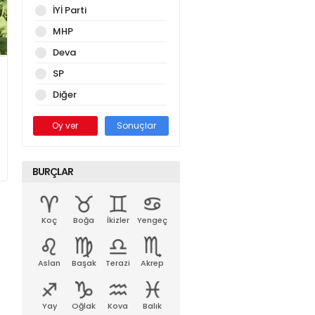
İYİ Parti
MHP
Deva
SP
Diğer
Oy ver
Sonuçlar
BURÇLAR
Koç
Boğa
İkizler
Yengeç
Aslan
Başak
Terazi
Akrep
Yay
Oğlak
Kova
Balık