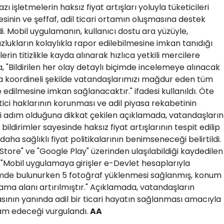
zı işletmelerin haksız fiyat artışları yoluyla tüketicileri
nin ve şeffaf, adil ticari ortamın oluşmasına destek
i. Mobil uygulamanın, kullanıcı dostu ara yüzüyle,
lukların kolaylıkla rapor edilebilmesine imkan tanıdığı
lerin titizlikle kayda alınarak hızlıca yetkili mercilere
a, "Bildirilen her olay detaylı biçimde incelemeye alınacak
rla koordineli şekilde vatandaşlarımızı mağdur eden tüm
edilmesine imkan sağlanacaktır." ifadesi kullanıldı. Öte
ci haklarının korunması ve adil piyasa rekabetinin
 adım olduğuna dikkat çekilen açıklamada, vatandaşların
ldirimler sayesinde haksız fiyat artışlarının tespit edilip
ha sağlıklı fiyat politikalarının benimseneceği belirtildi.
tore" ve "Google Play" üzerinden ulaşılabildiği kaydedilen
ı: "Mobil uygulamaya girişler e-Devlet hesaplarıyla
irimde bulunurken 5 fotoğraf yüklenmesi sağlanmış, konum
ama alanı artırılmıştır." Açıklamada, vatandaşların
nın yanında adil bir ticari hayatın sağlanması amacıyla
am edeceği vurgulandı.
AA