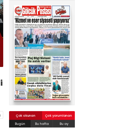
02624132333
haber@golcukpostasi.com
i
Çok okunan
Çok yorumlanan
Bugün
Bu hafta
Bu ay