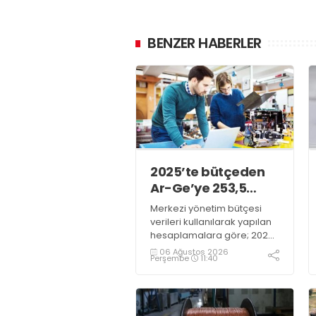
BENZER HABERLER
2025’te bütçeden
Ar-Ge’ye 253,5
milyar lira harcandı
Merkezi yönetim bütçesi
verileri kullanılarak yapılan
hesaplamalara göre; 2025
yılında Ar-Ge faaliyetleri için
06 Ağustos 2026
Perşembe
11:40
gerçekleştirilen harcama
253 milyar 544 milyon TL
oldu. Ar-Ge harcamalarının
merkezi yönetim bütçesi
içerisindeki oranı yüzde 1,58