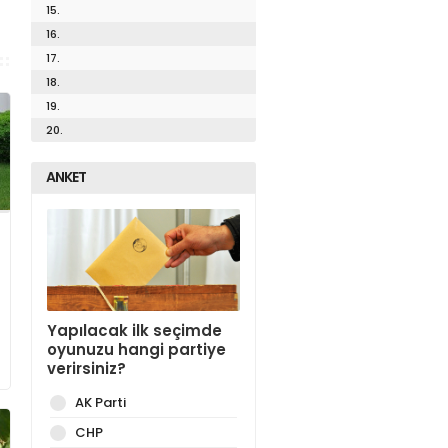
15.
16.
17.
18.
19.
20.
ANKET
Yapılacak ilk seçimde
oyunuzu hangi partiye
verirsiniz?
AK Parti
CHP