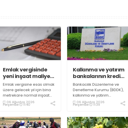
Emlak vergisinde
Kalkınma ve yatırım
yeni inşaat maliyet
bankalarının kredi
bedelleri belirlendi
sınırlarında
Emlak vergisine esas olmak
Bankacılık Düzenleme ve
değişiklik
üzere gelecek yıl için bina
Denetleme Kurumu (BDDK),
metrekare normal inşaat
kalkınma ve yatırım
maliyet bedelleri,
bankalarının kredi sınırlarına
06 Ağustos 2026
06 Ağustos 2026
Perşembe
11:40
Perşembe
11:39
meskenler açısından 604,1
ilişkin düzenleme yaptı
lira ile 27 bin 712,26 lira
arasında değişecek