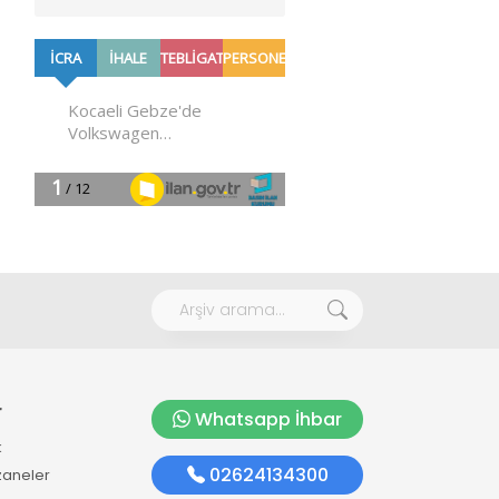
r
Whatsapp İhbar
k
02624134300
zaneler