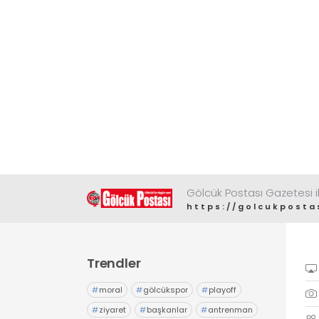
Gölcük Postası Gazetesi il
https://golcukposta
Trendler
#
moral
#
gölcükspor
#
playoff
#
ziyaret
#
başkanlar
#
antrenman