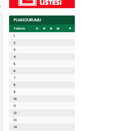
PUAN DURUMU
Takım
O
G
B
M
P
1.
2.
3.
4.
5.
6.
7.
8.
9.
10.
11.
12.
13.
14.