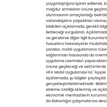
yaygınlaştığına işaret edilerek, ba
mağdur etmesinin önüne geçilmesi
olunmasının amaçlandığı belirtild
vatandaşların yaşadıkları olumsuz
bildirilen açıklamada, gerekli bilgi
iletileceği vurgulandı. Açıklamad
ve gerekirse diğer ilgili kurumla
hususlara hassasiyetle müdahale 
yandan, mobil uygulamanın tüketi
sağlanması hususunda da önemli
uygulama üzerinden yapacakları bi
önüne geçileceği ve sektörlerde da
HFA Mobil Uygulaması'na "Apple S
açıklamada, şu bilgiler paylaşıld
gerçekleştirilebilmektedir. Bild
ekleme özelliği eklenmiş ve açıkl
ekonomik menfaatlerin korunması
da Bakanlığın çalışmalarına dev