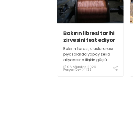
oldu
Bakırın libresi tarihi
zirvesini test ediyor
Bakırın libresi, uluslararası
piyasalarda yapay zeka
altyapısına ilişkin güçlü
yatırımlardan kaynaklı
06 Ağustos 2026
Perşembe
11:39
yoğun talep ve yenilenebilir
enerji talebiyle 6,65 dolara
ulaşarak tarihi zirvesini test
ediyor