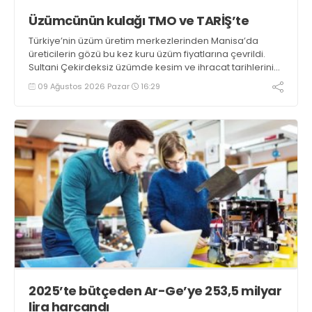
Üzümcünün kulağı TMO ve TARİŞ’te
Türkiye’nin üzüm üretim merkezlerinden Manisa’da
üreticilerin gözü bu kez kuru üzüm fiyatlarına çevrildi.
Sultani Çekirdeksiz üzümde kesim ve ihracat tarihlerinin
açıklanmasının ardından üreticiler, TMO ve TARİŞ’in
09 Ağustos 2026 Pazar
16:29
açıklayacağı avans ve kuru üzüm fiyatlarını beklemeye
başladı
2025’te bütçeden Ar-Ge’ye 253,5 milyar
lira harcandı