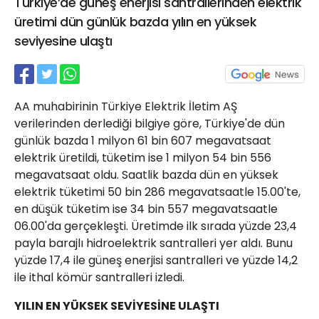
Türkiye’de güneş enerjisi santrallerinden elektrik
21 Gölcük
üretimi dün günlük bazda yılın en yüksek
02624132333
seviyesine ulaştı
haber@golcukpostasi.com
AA muhabirinin Türkiye Elektrik İletim AŞ
verilerinden derlediği bilgiye göre, Türkiye'de dün
günlük bazda 1 milyon 61 bin 607 megavatsaat
elektrik üretildi, tüketim ise 1 milyon 54 bin 556
megavatsaat oldu. Saatlik bazda dün en yüksek
elektrik tüketimi 50 bin 286 megavatsaatle 15.00'te,
en düşük tüketim ise 34 bin 557 megavatsaatle
06.00'da gerçekleşti. Üretimde ilk sırada yüzde 23,4
payla barajlı hidroelektrik santralleri yer aldı. Bunu
yüzde 17,4 ile güneş enerjisi santralleri ve yüzde 14,2
ile ithal kömür santralleri izledi.
YILIN EN YÜKSEK SEVİYESİNE ULAŞTI