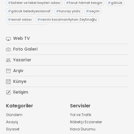
#
büfeler ve tekel bayileri odası
#
faruk hikmet kesgin
#
gölcük
#
gölcük belediyesiesnaf
#
tuncay yıldız
#
seçim
#
esnaf odası
#
necmi kocamanAyhan Zeytinoğlu
#
Kocaeli Sanayi Odası
Web TV
Foto Galeri
Yazarlar
Arşiv
Künye
İletişim
Kategoriler
Servisler
Gündem
Yol ve Trafik
Asayiş
Nöbetçi Eczaneler
Siyaset
Hava Durumu