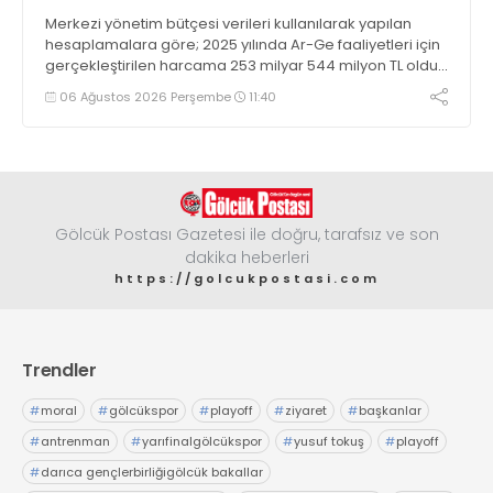
Merkezi yönetim bütçesi verileri kullanılarak yapılan
hesaplamalara göre; 2025 yılında Ar-Ge faaliyetleri için
gerçekleştirilen harcama 253 milyar 544 milyon TL oldu.
Ar-Ge harcamalarının merkezi yönetim bütçesi
06 Ağustos 2026 Perşembe
11:40
içerisindeki oranı yüzde 1,58 oldu
Gölcük Postası Gazetesi ile doğru, tarafsız ve son
dakika heberleri
https://golcukpostasi.com
Trendler
#
moral
#
gölcükspor
#
playoff
#
ziyaret
#
başkanlar
#
antrenman
#
yarıfinalgölcükspor
#
yusuf tokuş
#
playoff
#
darıca gençlerbirliğigölcük bakallar