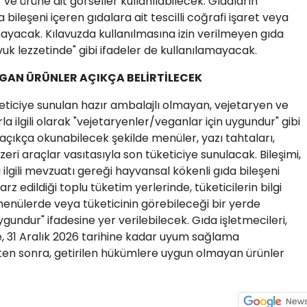
r ve ürüne ait görseller kullanılabilecek. Gıdaların
 bileşeni içeren gıdalara ait tescilli coğrafi işaret veya
mayacak. Kılavuzda kullanılmasına izin verilmeyen gıda
tavuk lezzetinde" gibi ifadeler de kullanılamayacak.
GAN ÜRÜNLER AÇIKÇA BELİRTİLECEK
eticiye sunulan hazır ambalajlı olmayan, vejetaryen ve
la ilgili olarak "vejetaryenler/veganlar için uygundur" gibi
açıkça okunabilecek şekilde menüler, yazı tahtaları,
zeri araçlar vasıtasıyla son tüketiciye sunulacak. Bileşimi,
lgili mevzuatı gereği hayvansal kökenli gıda bileşeni
 edildiği toplu tüketim yerlerinde, tüketicilerin bilgi
enülerde veya tüketicinin görebileceği bir yerde
undur" ifadesine yer verilebilecek. Gıda işletmecileri,
e, 31 Aralık 2026 tarihine kadar uyum sağlama
ten sonra, getirilen hükümlere uygun olmayan ürünler