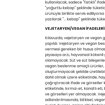
kullanılacak, sadece "fıstıklı" i
"yoğurtlu kebap" şeklinde tüketic
ürünüyle birlikte servis ediliyors
yazılarak "... kebap" şeklinde tük
VEJETARYEN/VEGAN İFADELERİ
Kılavuzda, vejetaryen ve vegan g
yapıldı. Vejetaryen ve vegan besl
vermesi gereken bir husus olması
piyasaya arzı, hayvansal kökenli g
olamayacak. Süt ve süt bileşenle
vegan beslenme amaçlı ürünler, 
oluşturmayacak şekilde üretilebi
dahil olmak üzere etiketinde, hayv
çağrıştıracak ifade ve görseller 
etiketinde, kırmızı et, kanatlı et
ve görselleri yer almayacak. Vej
adlandırılmasında, bitkisel, vegan