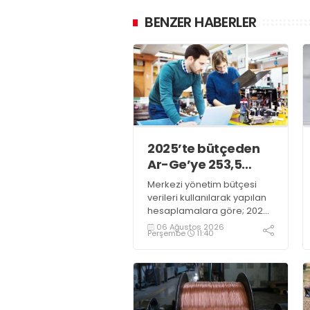
BENZER HABERLER
2025’te bütçeden
Ar-Ge’ye 253,5
milyar lira harcandı
Merkezi yönetim bütçesi
verileri kullanılarak yapılan
hesaplamalara göre; 2025
yılında Ar-Ge faaliyetleri için
06 Ağustos 2026
Perşembe
11:40
gerçekleştirilen harcama
253 milyar 544 milyon TL
oldu. Ar-Ge harcamalarının
merkezi yönetim bütçesi
içerisindeki oranı yüzde 1,58
oldu