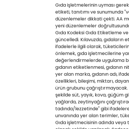
Gıda işletmelerinin uyması gereke
etiketi, tanıtımı ve sunumunda "
düzenlemeler dikkati çekti. AA mu
yeni düzenlemeler doğrultusunda 
Gıda Kodeksi Gıda Etiketleme ve T
güncelledi. Kılavuzda, gıdaların e
ifadelerle ilgili olarak, tüketicil
önlemek, gıda işletmecilerine y
değerlendirmelerde uygulama bir
gıdanın etiketlenmesi, gıdanın ni
yer alan marka, gıdanın adı, ifade,
özellikleri, bileşimi, miktarı, da
ürün grubunu çağrıştırmayacak. 
şekilde süt, yayık, kova, güğüm gi
yağlarda, zeytinyağını çağrıştır
tadında/lezzetinde" gibi ifadeler
unvanında yer alan terimler, tüke
Gıda işletmecisinin adında veya 