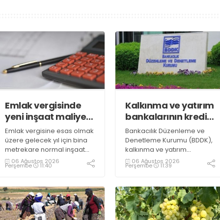
Emlak vergisinde
Kalkınma ve yatırım
yeni inşaat maliyet
bankalarının kredi
bedelleri belirlendi
sınırlarında
Emlak vergisine esas olmak
Bankacılık Düzenleme ve
değişiklik
üzere gelecek yıl için bina
Denetleme Kurumu (BDDK),
metrekare normal inşaat
kalkınma ve yatırım
maliyet bedelleri,
bankalarının kredi sınırlarına
06 Ağustos 2026
06 Ağustos 2026
Perşembe
11:40
Perşembe
11:39
meskenler açısından 604,1
ilişkin düzenleme yaptı
lira ile 27 bin 712,26 lira
arasında değişecek