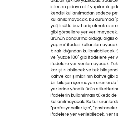
olacak şekilde yazılacak. Sadece
istenen gıdaya atıf yapılarak gıd
kendisi kullanılmadan sadece peyni
kullanılamayacak, bu durumda "pey
yağlı sütlü buz hariç olmak üzere 
gibi görsellere yer verilmeyecek. 
ürünün dondurma olduğu algısı ol
yapımı" ifadesi kullanılamayacak. 
bırakıldığından kullanılabilecek. Sü
ve "yüzde 100" gibi ifadelere yer
ifadelere yer verilemeyecek. Tük
karıştırılabilecek ve tek bileşen
Kahve karışımlarının kahve gibi
bir bileşen içermeyen ürünlerde 
yerlerine yönelik ürün etiketlerin
ifadelerin kullanılması tüketicide 
kullanılmayacak. Bu tür ürünlerde 
"profesyoneller için", "pastaneler 
ifadelere yer verilebilecek. Yer fıs