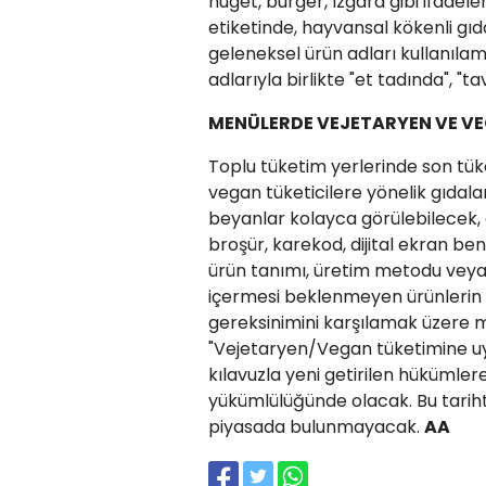
nuget, burger, ızgara gibi ifadele
etiketinde, hayvansal kökenli gıda
geleneksel ürün adları kullanıla
adlarıyla birlikte "et tadında", "
MENÜLERDE VEJETARYEN VE VE
Toplu tüketim yerlerinde son tük
vegan tüketicilere yönelik gıdalar
beyanlar kolayca görülebilecek, 
broşür, karekod, dijital ekran ben
ürün tanımı, üretim metodu veya i
içermesi beklenmeyen ürünlerin arz
gereksinimini karşılamak üzere m
"Vejetaryen/Vegan tüketimine uyg
kılavuzla yeni getirilen hükümler
yükümlülüğünde olacak. Bu tarih
piyasada bulunmayacak.
AA