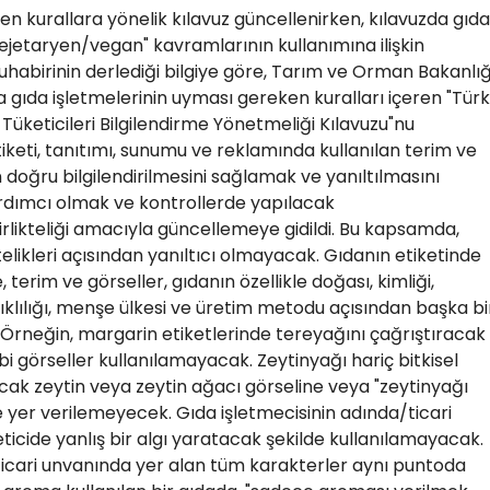
n kurallara yönelik kılavuz güncellenirken, kılavuzda gıda
vejetaryen/vegan" kavramlarının kullanımına ilişkin
habirinin derlediği bilgiye göre, Tarım ve Orman Bakanlığ
gıda işletmelerinin uyması gereken kuralları içeren "Türk
üketicileri Bilgilendirme Yönetmeliği Kılavuzu"nu
tiketi, tanıtımı, sunumu ve reklamında kullanılan terim ve
erin doğru bilgilendirilmesini sağlamak ve yanıltılmasını
ardımcı olmak ve kontrollerde yapılacak
likteliği amacıyla güncellemeye gidildi. Bu kapsamda,
telikleri açısından yanıltıcı olmayacak. Gıdanın etiketinde
 terim ve görseller, gıdanın özellikle doğası, kimliği,
yanıklılığı, menşe ülkesi ve üretim metodu açısından başka bi
Örneğin, margarin etiketlerinde tereyağını çağrıştıracak
bi görseller kullanılamayacak. Zeytinyağı hariç bitkisel
acak zeytin veya zeytin ağacı görseline veya "zeytinyağı
e yer verilemeyecek. Gıda işletmecisinin adında/ticari
ticide yanlış bir algı yaratacak şekilde kullanılamayacak.
ticari unvanında yer alan tüm karakterler aynı puntoda