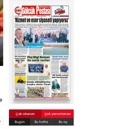
02624132333
haber@golcukpostasi.com
e
Çok okunan
Çok yorumlanan
Bugün
Bu hafta
Bu ay