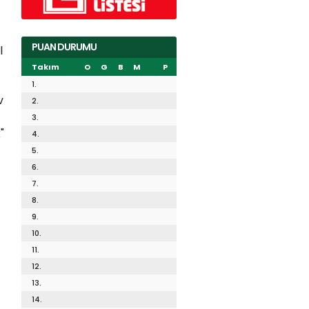
PUAN DURUMU
l
Takım
O
G
B
M
P
1.
v
2.
3.
"
4.
5.
6.
7.
8.
9.
10.
11.
12.
13.
14.