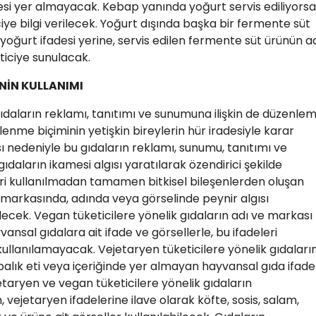
fadesi yer almayacak. Kebap yanında yoğurt servis ediliyorsa
iye bilgi verilecek. Yoğurt dışında başka bir fermente süt
a yoğurt ifadesi yerine, servis edilen fermente süt ürünün a
eticiye sunulacak.
NİN KULLANIMI
ıdaların reklamı, tanıtımı ve sunumuna ilişkin de düzenle
enme biçiminin yetişkin bireylerin hür iradesiyle karar
 nedeniyle bu gıdaların reklamı, sunumu, tanıtımı ve
ıdaların ikamesi algısı yaratılarak özendirici şekilde
ri kullanılmadan tamamen bitkisel bileşenlerden oluşan
markasında, adında veya görselinde peynir algısı
lecek. Vegan tüketicilere yönelik gıdaların adı ve markası
ansal gıdalara ait ifade ve görsellerle, bu ifadeleri
kullanılamayacak. Vejetaryen tüketicilere yönelik gıdaları
i, balık eti veya içeriğinde yer almayan hayvansal gıda ifade
etaryen ve vegan tüketicilere yönelik gıdaların
, vejetaryen ifadelerine ilave olarak köfte, sosis, salam,