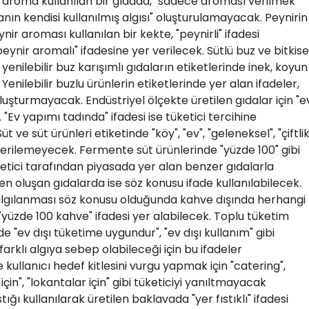
 aroma kullanılan bir gıdada, "sadece aroması verilmek
anın kendisi kullanılmış algısı" oluşturulamayacak. Peynirin
r aroması kullanılan bir kekte, "peynirli" ifadesi
nir aromalı" ifadesine yer verilecek. Sütlü buz ve bitkise
yenilebilir buz karışımlı gıdaların etiketlerinde inek, koyun
Yenilebilir buzlu ürünlerin etiketlerinde yer alan ifadeler,
uşturmayacak. Endüstriyel ölçekte üretilen gıdalar için "e
"Ev yapımı tadında" ifadesi ise tüketici tercihine
t ve süt ürünleri etiketinde "köy", "ev", "geleneksel", "çiftlik
 verilemeyecek. Fermente süt ürünlerinde "yüzde 100" gibi
etici tarafından piyasada yer alan benzer gıdalarla
den oluşan gıdalarda ise söz konusu ifade kullanılabilecek.
 algılanması söz konusu olduğunda kahve dışında herhangi
"yüzde 100 kahve" ifadesi yer alabilecek. Toplu tüketim
de "ev dışı tüketime uygundur", "ev dışı kullanım" gibi
farklı algıya sebep olabileceği için bu ifadeler
kullanıcı hedef kitlesini vurgu yapmak için "catering",
için", "lokantalar için" gibi tüketiciyi yanıltmayacak
tığı kullanılarak üretilen baklavada "yer fıstıklı" ifadesi