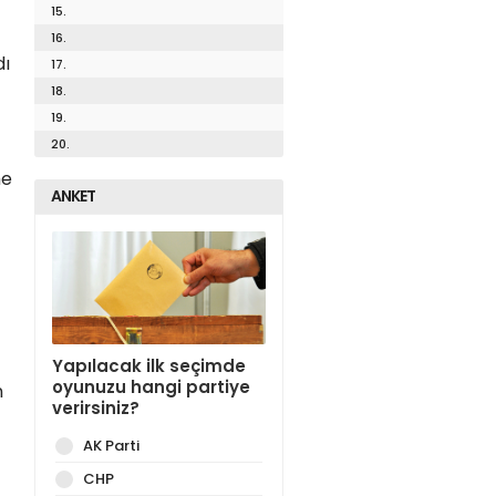
15.
16.
dı
17.
18.
19.
20.
me
ANKET
Yapılacak ilk seçimde
oyunuzu hangi partiye
n
verirsiniz?
AK Parti
CHP