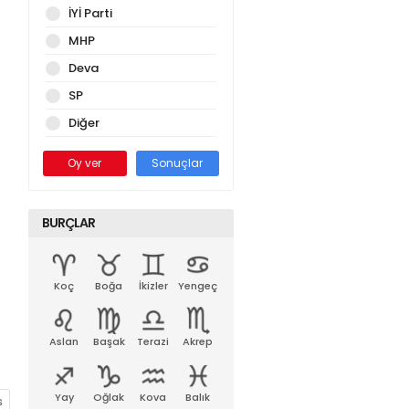
İYİ Parti
MHP
Deva
SP
Diğer
Oy ver
Sonuçlar
BURÇLAR
Koç
Boğa
İkizler
Yengeç
Aslan
Başak
Terazi
Akrep
Yay
Oğlak
Kova
Balık