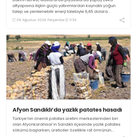
altyapısına ilişkin güçlü yatırımlardan kaynaklı yoğun
talep ve yenilenebilir enerji talebiyle 6,65 dolara
ulaşarak tarihi zirvesini test ediyor
06 Ağustos 2026 Perşembe
11:39
Afyon Sandıklı’da yazlık patates hasadı
Türkiye’nin önemli patates üretim merkezlerinden biri
olan Afyonkarahisar’ın Sandıklı ilçesinde yazlık patates
sökümü başlarken, üreticiler özellikle raf ömrünün
yaklaşık 2 ay olması ve rengi bakımından tüketimde