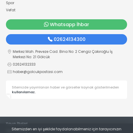
Spor
Vefat
Whatsapp İhbar
02624134300
Merkez Mah. Preveze Cad. Bina No: 2 Cengiz Çakıroğlu İş
Merkezi No: 21 Gölcük
02624132333
haber@golcukpostasi.com
Sitemizde yayımlanan haber ve görseller kaynak gösterilmeden
kullanılamaz.
Yayın İlkeleri
Sitemizden en iyi şekilde faydalanabilmeniz için tarayıcınızın
Veri Politikası