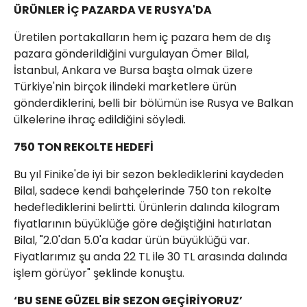
ÜRÜNLER İÇ PAZARDA VE RUSYA'DA
Üretilen portakalların hem iç pazara hem de dış
pazara gönderildiğini vurgulayan Ömer Bilal,
İstanbul, Ankara ve Bursa başta olmak üzere
Türkiye'nin birçok ilindeki marketlere ürün
gönderdiklerini, belli bir bölümün ise Rusya ve Balkan
ülkelerine ihraç edildiğini söyledi.
750 TON REKOLTE HEDEFİ
Bu yıl Finike'de iyi bir sezon beklediklerini kaydeden
Bilal, sadece kendi bahçelerinde 750 ton rekolte
hedeflediklerini belirtti. Ürünlerin dalında kilogram
fiyatlarının büyüklüğe göre değiştiğini hatırlatan
Bilal, "2.0'dan 5.0'a kadar ürün büyüklüğü var.
Fiyatlarımız şu anda 22 TL ile 30 TL arasında dalında
işlem görüyor" şeklinde konuştu.
‘BU SENE GÜZEL BİR SEZON GEÇİRİYORUZ’