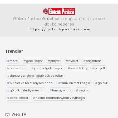
Gölcük Postası Gazetesi ile doğru, tarafsız ve son
dakika heberleri
https://golcukpostasi.com
Trendler
#
moral
#
gölcükspor
#
playoff
#
ziyaret
#
başkanlar
#
antrenman
#
yarıfinalgölcükspor
#
yusuf tokuş
#
playoff
#
darıca gençlerbirliğigölcük bakallar
#
büfeler ve tekel bayileri odası
#
faruk hikmet kesgin
#
gölcük
#
gölcük belediyesiesnaf
#
tuncay yıldız
#
seçim
#
esnaf odası
#
necmi kocamanAyhan Zeytinoğlu
#
Kocaeli Sanayi Odası
Web TV