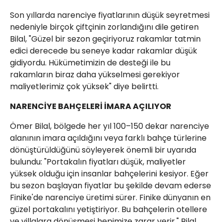
Son yıllarda narenciye fiyatlarının düşük seyretmesi
nedeniyle birçok çiftçinin zorlandığını dile getiren
Bilal, "Güzel bir sezon geçiriyoruz rakamlar tatmin
edici derecede bu seneye kadar rakamlar düşük
gidiyordu. Hükümetimizin de desteği ile bu
rakamların biraz daha yükselmesi gerekiyor
maliyetlerimiz çok yüksek" diye belirtti.
NARENCİYE BAHÇELERİ İMARA AÇILIYOR
Ömer Bilal, bölgede her yıl 100–150 dekar narenciye
alanının imara açıldığını veya farklı bahçe türlerine
dönüştürüldüğünü söyleyerek önemli bir uyarıda
bulundu: "Portakalın fiyatları düşük, maliyetler
yüksek olduğu için insanlar bahçelerini kesiyor. Eğer
bu sezon başlayan fiyatlar bu şekilde devam ederse
Finike'de narenciye üretimi sürer. Finike dünyanın en
güzel portakalını yetiştiriyor. Bu bahçelerin otellere
ve villalara dönüşmesi hepimize zarar verir." Bilal,