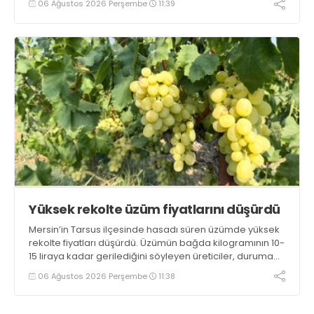
06 Ağustos 2026 Perşembe
11:39
Sandıklı patatesinin daha fazla tercih edildiğini belirtti
Yüksek rekolte üzüm fiyatlarını düşürdü
Mersin’in Tarsus ilçesinde hasadı süren üzümde yüksek
rekolte fiyatları düşürdü. Üzümün bağda kilogramının 10-
15 liraya kadar gerilediğini söyleyen üreticiler, duruma
tepki gösterdi
06 Ağustos 2026 Perşembe
11:38