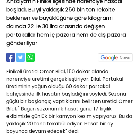
Antalya’nın Finike ilçesinde narenciye hasadı
21 Gölcük
başladı. Bu yıl yaklaşık 250 bin ton rekolte
02624132333
beklenen ve büyüklüğüne göre kilogramı
haber@golcukpostasi.com
dalında 22 ile 30 lira arasında değişen
portakallar hem iç pazara hem de dış pazara
gönderiliyor
Finikeli üretici Ömer Bilal, 150 dekar alanda
narenciye üretimi gerçekleştiriyor. Bilal, Portakal
üretiminin yoğun olduğu 60 dekar portakal
bahçesinde ilk hasatın başladığını söyledi. Sezona
güçlü bir başlangıç yaptıklarını belirten üretici Ömer
Bilal, " Bugün sezonun ilk hasat günü. 17 kişilik
ekibimizle günlük bir kamyon kesim yapıyoruz. Bu da
yaklaşık 20 tona tekabül ediyor. Hasat bir ay
boyunca devam edecek" dedi.