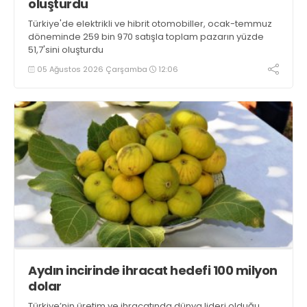
oluşturdu
Türkiye'de elektrikli ve hibrit otomobiller, ocak-temmuz
döneminde 259 bin 970 satışla toplam pazarın yüzde
51,7'sini oluşturdu
05 Ağustos 2026 Çarşamba
12:06
Aydın incirinde ihracat hedefi 100 milyon
dolar
Türkiye’nin üretim ve ihracatında dünya lideri olduğu