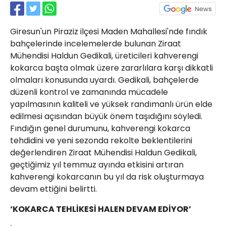
21 Gölcük
02624132333
Giresun'un Piraziz ilçesi Maden Mahallesi'nde fındık
haber@golcukpostasi.com
bahçelerinde incelemelerde bulunan Ziraat
Mühendisi Haldun Gedikali, üreticileri kahverengi
kokarca başta olmak üzere zararlılara karşı dikkatli
olmaları konusunda uyardı. Gedikali, bahçelerde
düzenli kontrol ve zamanında mücadele
yapılmasının kaliteli ve yüksek randımanlı ürün elde
edilmesi açısından büyük önem taşıdığını söyledi.
Fındığın genel durumunu, kahverengi kokarca
tehdidini ve yeni sezonda rekolte beklentilerini
değerlendiren Ziraat Mühendisi Haldun Gedikali,
geçtiğimiz yıl temmuz ayında etkisini artıran
kahverengi kokarcanın bu yıl da risk oluşturmaya
devam ettiğini belirtti.
‘KOKARCA TEHLİKESİ HALEN DEVAM EDİYOR’