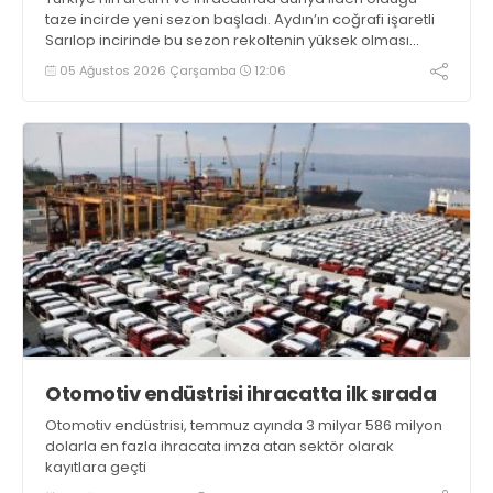
taze incirde yeni sezon başladı. Aydın’ın coğrafi işaretli
Sarılop incirinde bu sezon rekoltenin yüksek olması
beklenirken, ihracatta ise 100 milyon dolar hedefleniyor
05 Ağustos 2026 Çarşamba
12:06
Otomotiv endüstrisi ihracatta ilk sırada
Otomotiv endüstrisi, temmuz ayında 3 milyar 586 milyon
dolarla en fazla ihracata imza atan sektör olarak
kayıtlara geçti