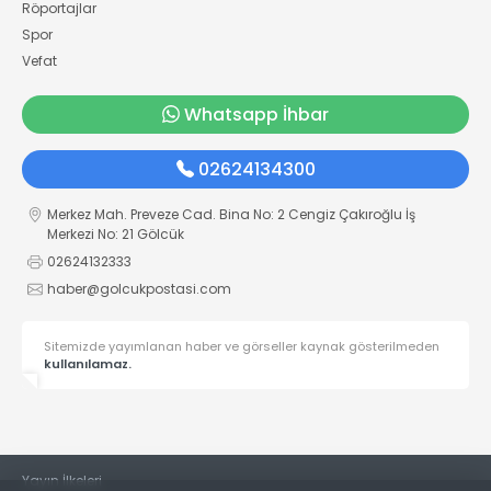
Röportajlar
Spor
Vefat
Whatsapp İhbar
02624134300
Merkez Mah. Preveze Cad. Bina No: 2 Cengiz Çakıroğlu İş
Merkezi No: 21 Gölcük
02624132333
haber@golcukpostasi.com
Sitemizde yayımlanan haber ve görseller kaynak gösterilmeden
kullanılamaz.
Yayın İlkeleri