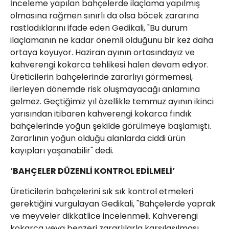
İnceleme yapılan bahçelerde ilaçlama yapılmış
olmasına rağmen sınırlı da olsa böcek zararına
rastladıklarını ifade eden Gedikali, "Bu durum
ilaçlamanın ne kadar önemli olduğunu bir kez daha
ortaya koyuyor. Haziran ayının ortasındayız ve
kahverengi kokarca tehlikesi halen devam ediyor.
Üreticilerin bahçelerinde zararlıyı görmemesi,
ilerleyen dönemde risk oluşmayacağı anlamına
gelmez. Geçtiğimiz yıl özellikle temmuz ayının ikinci
yarısından itibaren kahverengi kokarca fındık
bahçelerinde yoğun şekilde görülmeye başlamıştı.
Zararlının yoğun olduğu alanlarda ciddi ürün
kayıpları yaşanabilir" dedi.
‘BAHÇELER DÜZENLİ KONTROL EDİLMELİ’
Üreticilerin bahçelerini sık sık kontrol etmeleri
gerektiğini vurgulayan Gedikali, "Bahçelerde yaprak
ve meyveler dikkatlice incelenmeli. Kahverengi
kokarca veya benzeri zararlılarla karşılaşılması