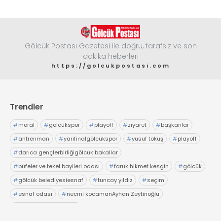
Gölcük Postası Gazetesi ile doğru, tarafsız ve son
dakika heberleri
https://golcukpostasi.com
Trendler
#
moral
#
gölcükspor
#
playoff
#
ziyaret
#
başkanlar
#
antrenman
#
yarıfinalgölcükspor
#
yusuf tokuş
#
playoff
#
darıca gençlerbirliğigölcük bakallar
#
büfeler ve tekel bayileri odası
#
faruk hikmet kesgin
#
gölcük
#
gölcük belediyesiesnaf
#
tuncay yıldız
#
seçim
#
esnaf odası
#
necmi kocamanAyhan Zeytinoğlu
#
Kocaeli Sanayi Odası