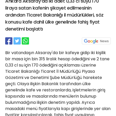
Ankara Aksaray’da iki adet 0,33 cl suyu 170
21 Gölcük
liraya satan kafenin şikayet edilmesinin
02624132333
ardından Ticaret Bakanlığı il müdürlükleri, söz
haber@golcukpostasi.com
konusu kafe dahil ülke genelinde fahiş fiyat
denetimi başlattı
Bir vatandaşın Aksaray'da bir kafeye gidip iki kişilik
bir masa için bin 315 liralık hesap ödediğini ve 2 tane
0,33 cl su için 170 ödediğini açıklaması üzerine
Ticaret Bakanlığı Ticaret İl Müdürlüğü Piyasa
Gözetimi ve Denetimi Şube Müdürlüğü harekete
geçti. Olaya ilişkin Bakanlık tarafından ülke
genelinde kafe ve restoranlarda, işletmelerin giriş
kapısında ve masalarında menülerin bulunup
bulunmadığına ilişkin denetim yapıldı. Ayrıca
masadaki menü fiyatlarıyla kapı girişlerinde yer alan
fiyatlar karşılaştırılarak, fahiş fiyat uygulanıp