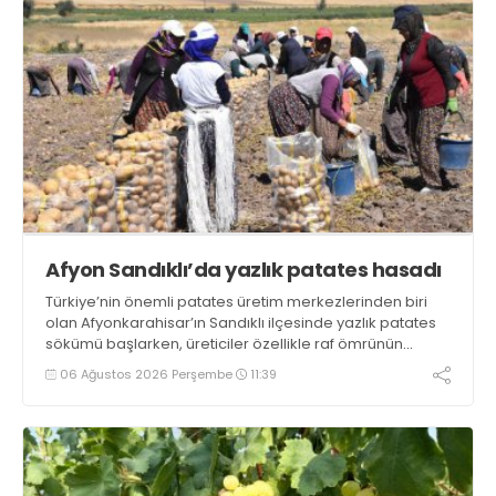
Afyon Sandıklı’da yazlık patates hasadı
Türkiye’nin önemli patates üretim merkezlerinden biri
olan Afyonkarahisar’ın Sandıklı ilçesinde yazlık patates
sökümü başlarken, üreticiler özellikle raf ömrünün
yaklaşık 2 ay olması ve rengi bakımından tüketimde
06 Ağustos 2026 Perşembe
11:39
Sandıklı patatesinin daha fazla tercih edildiğini belirtti