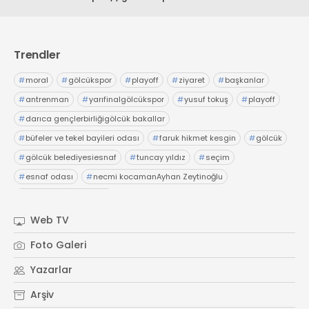
Trendler
#
moral
#
gölcükspor
#
playoff
#
ziyaret
#
başkanlar
#
antrenman
#
yarıfinalgölcükspor
#
yusuf tokuş
#
playoff
#
darıca gençlerbirliğigölcük bakallar
#
büfeler ve tekel bayileri odası
#
faruk hikmet kesgin
#
gölcük
#
gölcük belediyesiesnaf
#
tuncay yıldız
#
seçim
#
esnaf odası
#
necmi kocamanAyhan Zeytinoğlu
#
Kocaeli Sanayi Odası
Web TV
Foto Galeri
Yazarlar
Arşiv