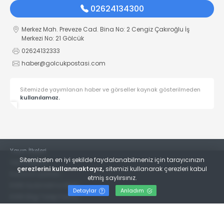
02624134300
Merkez Mah. Preveze Cad. Bina No: 2 Cengiz Çakıroğlu İş
Merkezi No: 21 Gölcük
02624132333
haber@golcukpostasi.com
Sitemizde yayımlanan haber ve görseller kaynak gösterilmeden
kullanılamaz.
Yayın İlkeleri
Sitemizden en iyi şekilde faydalanabilmeniz için tarayıcınızın
Veri Politikası
çerezlerini kullanmaktayız,
sitemizi kullanarak çerezleri kabul
Kullanım Şartları
etmiş saylırsınız.
KVKK Aydınlatma Metni
Detaylar
Anladım
KVKK Bilgi Talep Formu
© 2022
Gölcük Postası Gazetesi
- Tüm hakları saklıdır.