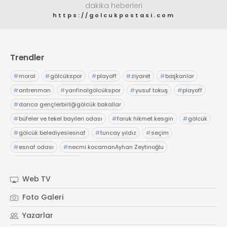
dakika heberleri
https://golcukpostasi.com
Trendler
#
moral
#
gölcükspor
#
playoff
#
ziyaret
#
başkanlar
#
antrenman
#
yarıfinalgölcükspor
#
yusuf tokuş
#
playoff
#
darıca gençlerbirliğigölcük bakallar
#
büfeler ve tekel bayileri odası
#
faruk hikmet kesgin
#
gölcük
#
gölcük belediyesiesnaf
#
tuncay yıldız
#
seçim
#
esnaf odası
#
necmi kocamanAyhan Zeytinoğlu
#
Kocaeli Sanayi Odası
Web TV
Foto Galeri
Yazarlar