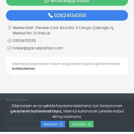
Whatsapp İhbar
02624134300
Merkez Mah. Preveze Cad. Bina No: 2 Cengiz Çakıroğlu İş
Merkezi No: 21 Gölcük
02624132333
haber@golcukpostasi.com
Sitemizde yayımlanan haber ve görseller kaynak gösterilmeden
kullanılamaz.
Yayın İlkeleri
Sitemizden en iyi şekilde faydalanabilmeniz için tarayıcınızın
Veri Politikası
çerezlerini kullanmaktayız,
sitemizi kullanarak çerezleri kabul
Kullanım Şartları
etmiş saylırsınız.
KVKK Aydınlatma Metni
Detaylar
Anladım
KVKK Bilgi Talep Formu