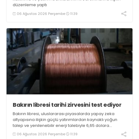
düzenleme yaptı
06 Ağustos 2026 Perşembe
11:39
Bakırın libresi tarihi zirvesini test ediyor
Bakırın libresi, uluslararası piyasalarda yapay zeka
altyapısına ilişkin güçlü yatırımlardan kaynaklı yoğun
talep ve yenilenebilir enerji talebiyle 6,65 dolara
ulaşarak tarihi zirvesini test ediyor
06 Ağustos 2026 Perşembe
11:39