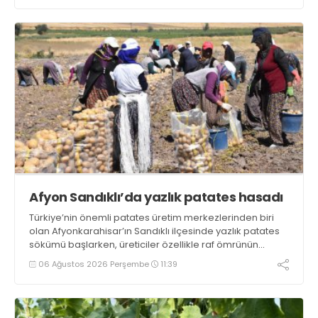
Afyon Sandıklı’da yazlık patates hasadı
Türkiye’nin önemli patates üretim merkezlerinden biri
olan Afyonkarahisar’ın Sandıklı ilçesinde yazlık patates
sökümü başlarken, üreticiler özellikle raf ömrünün
yaklaşık 2 ay olması ve rengi bakımından tüketimde
06 Ağustos 2026 Perşembe
11:39
Sandıklı patatesinin daha fazla tercih edildiğini belirtti