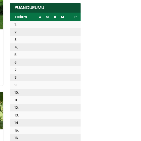
PUAN DURUMU
Takım
O
G
B
M
P
1.
2.
3.
4.
5.
6.
7.
8.
9.
10.
11.
12.
13.
14.
15.
16.