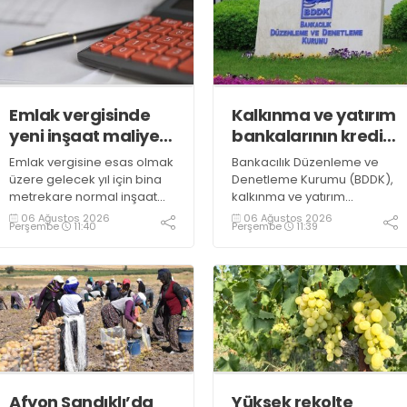
Emlak vergisinde
Kalkınma ve yatırım
yeni inşaat maliyet
bankalarının kredi
bedelleri belirlendi
sınırlarında
Emlak vergisine esas olmak
Bankacılık Düzenleme ve
değişiklik
üzere gelecek yıl için bina
Denetleme Kurumu (BDDK),
metrekare normal inşaat
kalkınma ve yatırım
maliyet bedelleri,
bankalarının kredi sınırlarına
06 Ağustos 2026
06 Ağustos 2026
Perşembe
11:40
Perşembe
11:39
meskenler açısından 604,1
ilişkin düzenleme yaptı
lira ile 27 bin 712,26 lira
arasında değişecek
Afyon Sandıklı’da
Yüksek rekolte