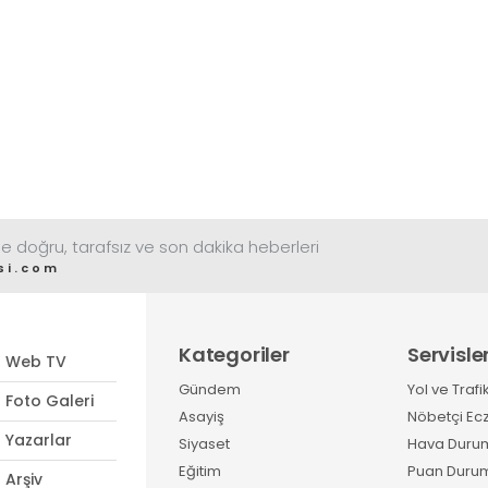
e doğru, tarafsız ve son dakika heberleri
si.com
Kategoriler
Servisle
Web TV
Gündem
Yol ve Trafi
Foto Galeri
Asayiş
Nöbetçi Ec
Yazarlar
Siyaset
Hava Duru
Eğitim
Puan Duru
Arşiv