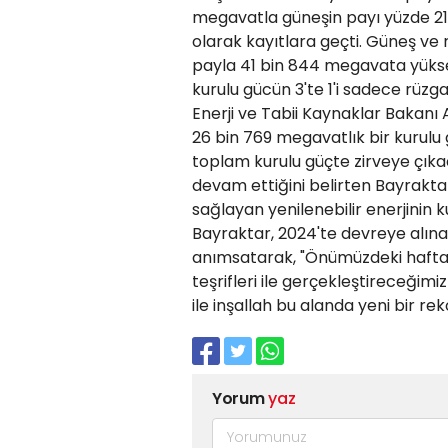
megavatla güneşin payı yüzde 21,
olarak kayıtlara geçti. Güneş ve 
payla 41 bin 844 megavata yükse
kurulu gücün 3'te 1'i sadece rüzg
Enerji ve Tabii Kaynaklar Bakanı 
26 bin 769 megavatlık bir kurulu 
toplam kurulu güçte zirveye çıkac
devam ettiğini belirten Bayraktar
sağlayan yenilenebilir enerjinin k
Bayraktar, 2024'te devreye alınan
anımsatarak, "Önümüzdeki hafta
teşrifleri ile gerçekleştireceğimiz
ile inşallah bu alanda yeni bir 
Yorum
yaz