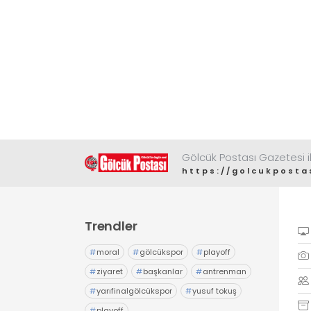
Gölcük Postası Gazetesi il
https://golcukposta
Trendler
#
moral
#
gölcükspor
#
playoff
#
ziyaret
#
başkanlar
#
antrenman
#
yarıfinalgölcükspor
#
yusuf tokuş
#
playoff