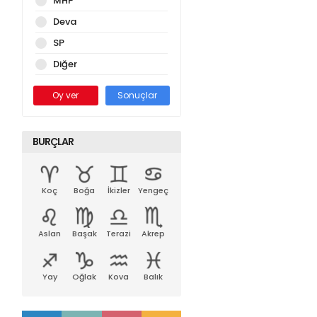
MHP
Deva
SP
Diğer
Oy ver
Sonuçlar
BURÇLAR
Koç
Boğa
İkizler
Yengeç
Aslan
Başak
Terazi
Akrep
Yay
Oğlak
Kova
Balık