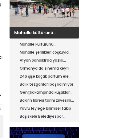
2
Mahalle şenlikleri coşkuyla
sürüyor
Mahalle kültürünü
canlandıran şenlik
Mahalle şenlikleri coşkuyla
kı
sürüyor
Afyon Sandıklı’da yazlık
patates hasadı
Ormanya’da sinema keyfi
246 şişe kaçak parfüm ele
geçirildi
Balık tezgahları boş kalmıyor
Gençlik kampında kuşaklar
A
buluştu
Bakırın libresi tarihi zirvesini
test ediyor
Yavru leyleğe bilimsel takip
Başiskele Belediyespor
Gelişim Ligi’ne hazır