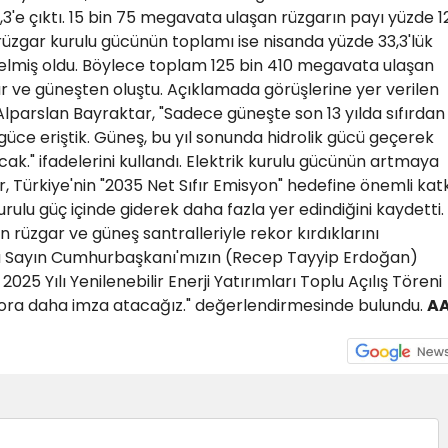
3'e çıktı. 15 bin 75 megavata ulaşan rüzgarın payı yüzde 1
rüzgar kurulu gücünün toplamı ise nisanda yüzde 33,3'lük
lmiş oldu. Böylece toplam 125 bin 410 megavata ulaşan
ar ve güneşten oluştu. Açıklamada görüşlerine yer verilen
Alparslan Bayraktar, "Sadece güneşte son 13 yılda sıfırdan
güce eriştik. Güneş, bu yıl sonunda hidrolik gücü geçerek
ak." ifadelerini kullandı. Elektrik kurulu gücünün artmaya
, Türkiye'nin "2035 Net Sıfır Emisyon" hedefine önemli kat
urulu güç içinde giderek daha fazla yer edindiğini kaydetti.
 rüzgar ve güneş santralleriyle rekor kırdıklarını
 Sayın Cumhurbaşkanı'mızın (Recep Tayyip Erdoğan)
 2025 Yılı Yenilenebilir Enerji Yatırımları Toplu Açılış Töreni
rekora daha imza atacağız." değerlendirmesinde bulundu.
A