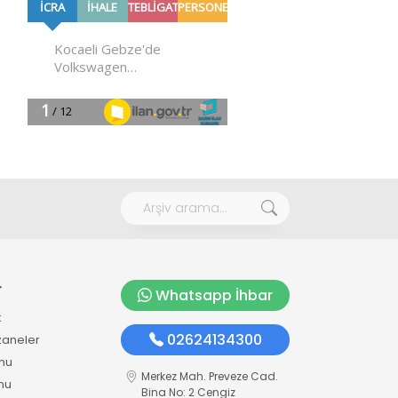
r
Whatsapp İhbar
k
02624134300
zaneler
mu
Merkez Mah. Preveze Cad.
mu
Bina No: 2 Cengiz