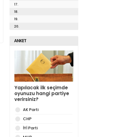
17.
18.
19.
20.
ANKET
Yapılacak ilk seçimde
oyunuzu hangi partiye
verirsiniz?
AK Parti
CHP
İYİ Parti