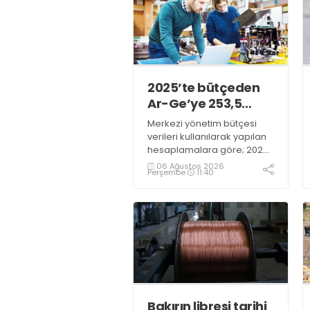
2025’te bütçeden
Ar-Ge’ye 253,5
milyar lira harcandı
Merkezi yönetim bütçesi
verileri kullanılarak yapılan
hesaplamalara göre; 2025
yılında Ar-Ge faaliyetleri için
06 Ağustos 2026
Perşembe
11:40
gerçekleştirilen harcama
253 milyar 544 milyon TL
oldu. Ar-Ge harcamalarının
merkezi yönetim bütçesi
içerisindeki oranı yüzde 1,58
oldu
Bakırın libresi tarihi