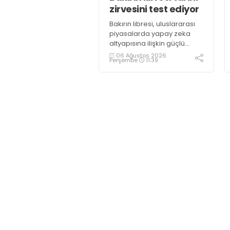
zirvesini test ediyor
Bakırın libresi, uluslararası
piyasalarda yapay zeka
altyapısına ilişkin güçlü
yatırımlardan kaynaklı
06 Ağustos 2026
Perşembe
11:39
yoğun talep ve yenilenebilir
enerji talebiyle 6,65 dolara
ulaşarak tarihi zirvesini test
ediyor