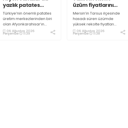
yazlık patates
üzüm fiyatlarını
hasadı
düşürdü
Türkiye’nin önemli patates
Mersin’in Tarsus ilçesinde
üretim merkezlerinden biri
hasadı süren üzümde
olan Afyonkarahisar’ın
yüksek rekolte fiyatları
Sandıklı ilçesinde yazlık
düşürdü. Üzümün bağda
06 Ağustos 2026
06 Ağustos 2026
Perşembe
11:39
Perşembe
11:38
patates sökümü başlarken,
kilogramının 10-15 liraya
üreticiler özellikle raf
kadar gerilediğini söyleyen
ömrünün yaklaşık 2 ay
üreticiler, duruma tepki
olması ve rengi bakımından
gösterdi
tüketimde Sandıklı
patatesinin daha fazla
tercih edildiğini belirtti