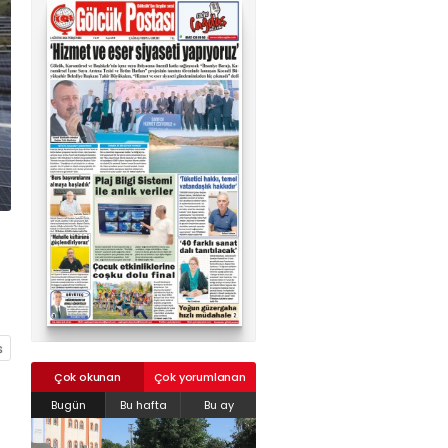
02624132333
haber@golcukpostasi.com
Çok okunan
Çok yorumlanan
Bugün
Bu hafta
Bu ay