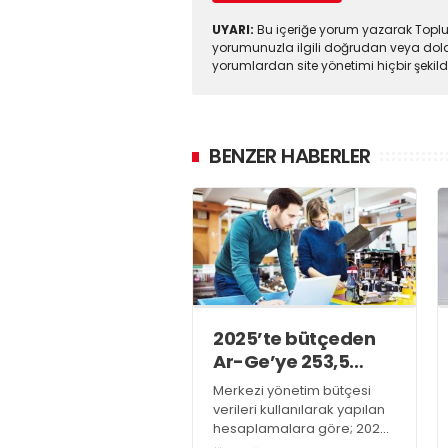
UYARI:
Bu içeriğe yorum yazarak Toplul
yorumunuzla ilgili doğrudan veya dola
yorumlardan site yönetimi hiçbir şeki
BENZER HABERLER
2025’te bütçeden
Ar-Ge’ye 253,5
milyar lira harcandı
Merkezi yönetim bütçesi
verileri kullanılarak yapılan
hesaplamalara göre; 2025
yılında Ar-Ge faaliyetleri için