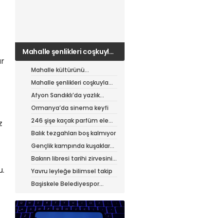
Mahalle şenlikleri coşkuyla
sürüyor
ar
Mahalle kültürünü
canlandıran şenlik
Mahalle şenlikleri coşkuyla
sürüyor
Afyon Sandıklı’da yazlık
patates hasadı
Ormanya’da sinema keyfi
246 şişe kaçak parfüm ele
z
geçirildi
Balık tezgahları boş kalmıyor
Gençlik kampında kuşaklar
buluştu
Bakırın libresi tarihi zirvesini
test ediyor
u.
Yavru leyleğe bilimsel takip
Başiskele Belediyespor
Gelişim Ligi’ne hazır