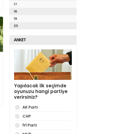
17.
18.
19.
20.
ANKET
Yapılacak ilk seçimde
oyunuzu hangi partiye
verirsiniz?
AK Parti
CHP
İYİ Parti