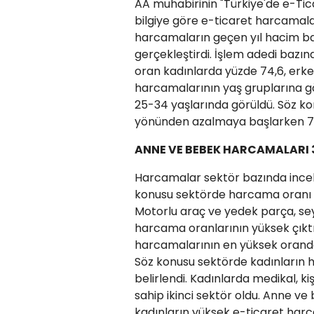
AA muhabirinin "Türkiye'de e-Tic
bilgiye göre e-ticaret harcamaları
harcamaların geçen yıl hacim baz
gerçekleştirdi. İşlem adedi bazı
oran kadınlarda yüzde 74,6, erke
harcamalarının yaş gruplarına g
25-34 yaşlarında görüldü. Söz 
yönünden azalmaya başlarken 70-
ANNE VE BEBEK HARCAMALARI 
Harcamalar sektör bazında incele
konusu sektörde harcama oranı er
Motorlu araç ve yedek parça, sey
harcama oranlarının yüksek çıktığ
harcamalarının en yüksek oranda
Söz konusu sektörde kadınların h
belirlendi. Kadınlarda medikal, k
sahip ikinci sektör oldu. Anne ve
kadınların yüksek e-ticaret harc