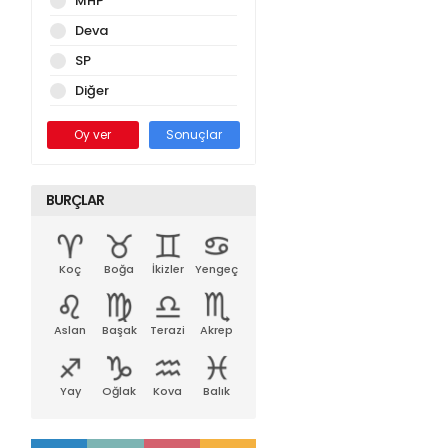
MHP
Deva
SP
Diğer
Oy ver
Sonuçlar
BURÇLAR
Koç
Boğa
İkizler
Yengeç
Aslan
Başak
Terazi
Akrep
Yay
Oğlak
Kova
Balık