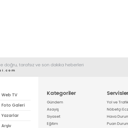
e doğru, tarafsız ve son dakika heberleri
si.com
Kategoriler
Servisle
Web TV
Gündem
Yol ve Trafi
Foto Galeri
Asayiş
Nöbetçi Ec
Yazarlar
Siyaset
Hava Duru
Eğitim
Puan Duru
Arşiv