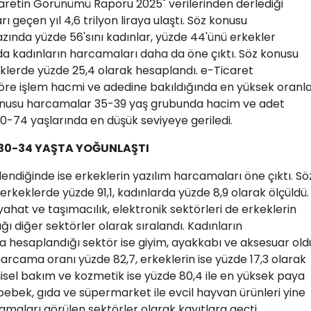
aretin Görünümü Raporu 2025" verilerinden derlediği
 geçen yıl 4,6 trilyon liraya ulaştı. Söz konusu
ında yüzde 56'sını kadınlar, yüzde 44'ünü erkekler
nda kadınların harcamaları daha da öne çıktı. Söz konusu
klerde yüzde 25,4 olarak hesaplandı. e-Ticaret
öre işlem hacmi ve adedine bakıldığında en yüksek oranl
konusu harcamalar 35-39 yaş grubunda hacim ve adet
74 yaşlarında en düşük seviyeye geriledi.
30-34 YAŞTA YOĞUNLAŞTI
ndiğinde ise erkeklerin yazılım harcamaları öne çıktı. Sö
keklerde yüzde 91,1, kadınlarda yüzde 8,9 olarak ölçüldü.
ahat ve taşımacılık, elektronik sektörleri de erkeklerin
ı diğer sektörler olarak sıralandı. Kadınların
 hesaplandığı sektör ise giyim, ayakkabı ve aksesuar old
arcama oranı yüzde 82,7, erkeklerin ise yüzde 17,3 olarak
işisel bakım ve kozmetik ise yüzde 80,4 ile en yüksek paya
 bebek, gıda ve süpermarket ile evcil hayvan ürünleri yine
amaları görülen sektörler olarak kayıtlara geçti.