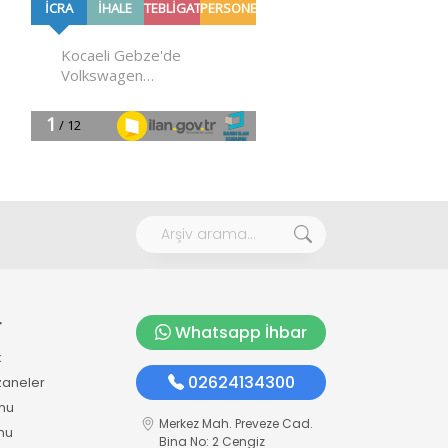
r
Whatsapp İhbar
k
02624134300
zaneler
mu
Merkez Mah. Preveze Cad.
mu
Bina No: 2 Cengiz