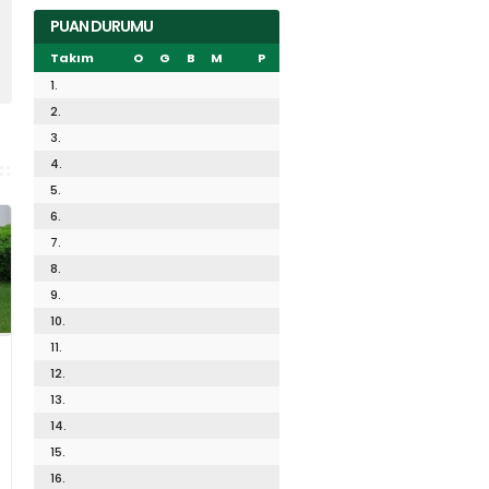
PUAN DURUMU
Takım
O
G
B
M
P
1.
2.
3.
4.
5.
6.
7.
8.
9.
10.
11.
12.
13.
14.
15.
16.