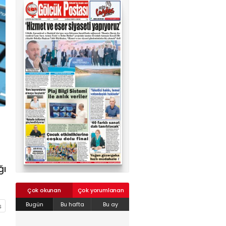
02624132333
haber@golcukpostasi.com
ğı
Çok okunan
Çok yorumlanan
Bugün
Bu hafta
Bu ay