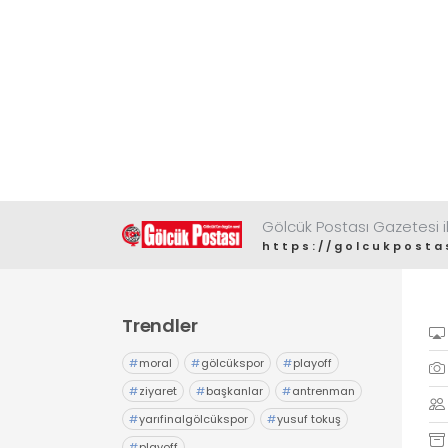
Gölcük Postası Gazetesi il
https://golcukposta
Trendler
#
moral
#
gölcükspor
#
playoff
#
ziyaret
#
başkanlar
#
antrenman
#
yarıfinalgölcükspor
#
yusuf tokuş
#
playoff