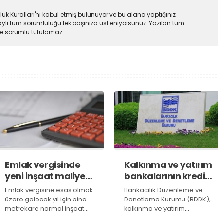
uk Kuralları'nı kabul etmiş bulunuyor ve bu alana yaptığınız
ylı tüm sorumluluğu tek başınıza üstleniyorsunuz. Yazılan tüm
lde sorumlu tutulamaz.
Emlak vergisinde
Kalkınma ve yatırım
yeni inşaat maliyet
bankalarının kredi
bedelleri belirlendi
sınırlarında
Emlak vergisine esas olmak
Bankacılık Düzenleme ve
değişiklik
üzere gelecek yıl için bina
Denetleme Kurumu (BDDK),
metrekare normal inşaat
kalkınma ve yatırım
maliyet bedelleri,
bankalarının kredi sınırlarına