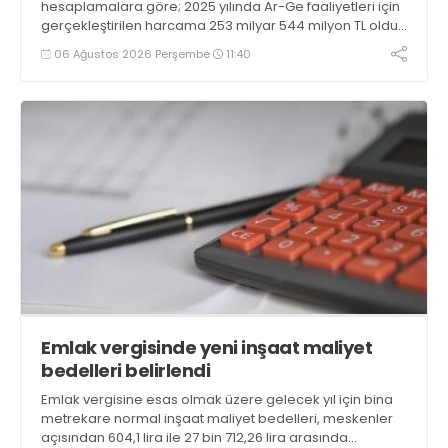
hesaplamalara göre; 2025 yılında Ar-Ge faaliyetleri için
gerçekleştirilen harcama 253 milyar 544 milyon TL oldu.
Ar-Ge harcamalarının merkezi yönetim bütçesi
06 Ağustos 2026 Perşembe
11:40
içerisindeki oranı yüzde 1,58 oldu
Emlak vergisinde yeni inşaat maliyet
bedelleri belirlendi
Emlak vergisine esas olmak üzere gelecek yıl için bina
metrekare normal inşaat maliyet bedelleri, meskenler
açısından 604,1 lira ile 27 bin 712,26 lira arasında