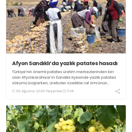
Afyon Sandıklı’da yazlık patates hasadı
Türkiye’nin önemli patates üretim merkezlerinden biri
olan Afyonkarahisar’ın Sandıklı ilçesinde yazlık patates
sökümü başlarken, üreticiler özellikle raf ömrünün
yaklaşık 2 ay olması ve rengi bakımından tüketimde
06 Ağustos 2026 Perşembe
11:39
Sandıklı patatesinin daha fazla tercih edildiğini belirtti