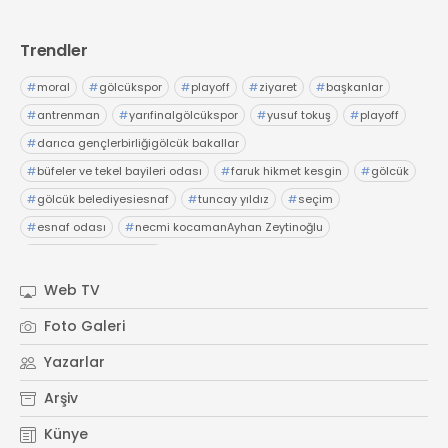
Trendler
#
moral
#
gölcükspor
#
playoff
#
ziyaret
#
başkanlar
#
antrenman
#
yarıfinalgölcükspor
#
yusuf tokuş
#
playoff
#
darıca gençlerbirliğigölcük bakallar
#
büfeler ve tekel bayileri odası
#
faruk hikmet kesgin
#
gölcük
#
gölcük belediyesiesnaf
#
tuncay yıldız
#
seçim
#
esnaf odası
#
necmi kocamanAyhan Zeytinoğlu
#
Kocaeli Sanayi Odası
Web TV
Foto Galeri
Yazarlar
Arşiv
Künye