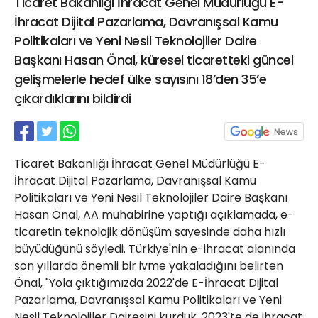
Ticaret Bakanlığı İhracat Genel Müdürlüğü E-
21 Gölcük
İhracat Dijital Pazarlama, Davranışsal Kamu
02624132333
Politikaları ve Yeni Nesil Teknolojiler Daire
haber@golcukpostasi.com
Başkanı Hasan Önal, küresel ticaretteki güncel
gelişmelerle hedef ülke sayısını 18’den 35’e
çıkardıklarını bildirdi
Ticaret Bakanlığı İhracat Genel Müdürlüğü E-
İhracat Dijital Pazarlama, Davranışsal Kamu
Politikaları ve Yeni Nesil Teknolojiler Daire Başkanı
Hasan Önal, AA muhabirine yaptığı açıklamada, e-
ticaretin teknolojik dönüşüm sayesinde daha hızlı
büyüdüğünü söyledi. Türkiye'nin e-ihracat alanında
son yıllarda önemli bir ivme yakaladığını belirten
Önal, "Yola çıktığımızda 2022'de E-İhracat Dijital
Pazarlama, Davranışsal Kamu Politikaları ve Yeni
Nesil Teknolojiler Dairesini kurduk. 2023'te de ihracat