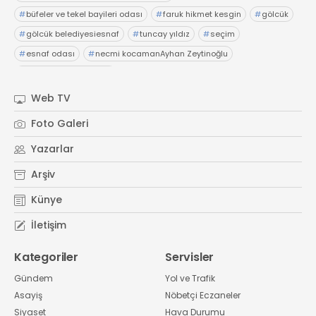
#
büfeler ve tekel bayileri odası
#
faruk hikmet kesgin
#
gölcük
#
gölcük belediyesiesnaf
#
tuncay yıldız
#
seçim
#
esnaf odası
#
necmi kocamanAyhan Zeytinoğlu
#
Kocaeli Sanayi Odası
Web TV
Foto Galeri
Yazarlar
Arşiv
Künye
İletişim
Kategoriler
Servisler
Gündem
Yol ve Trafik
Asayiş
Nöbetçi Eczaneler
Siyaset
Hava Durumu