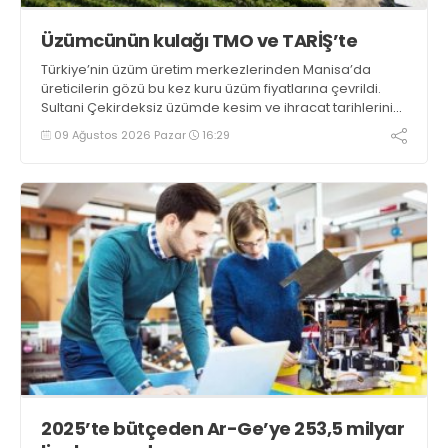
Üzümcünün kulağı TMO ve TARİŞ’te
Türkiye’nin üzüm üretim merkezlerinden Manisa’da
üreticilerin gözü bu kez kuru üzüm fiyatlarına çevrildi.
Sultani Çekirdeksiz üzümde kesim ve ihracat tarihlerinin
açıklanmasının ardından üreticiler, TMO ve TARİŞ’in
09 Ağustos 2026 Pazar
16:29
açıklayacağı avans ve kuru üzüm fiyatlarını beklemeye
başladı
2025’te bütçeden Ar-Ge’ye 253,5 milyar