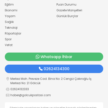
Eğitim
Puan Durumu
Ekonomi
Gazete Manşetleri
Yaşam
Günlük Burçlar
Sağlık
Teknoloji
Röportajlar
Spor
Vefat
Whatsapp İhbar
02624134300
Merkez Mah. Preveze Cad. Bina No: 2 Cengiz Çakıroğlu İş
Merkezi No: 21 Gölcük
02624132333
haber@golcukpostasi.com
Sitemizde yayımlanan haber ve görseller kaynak gösterilmeden