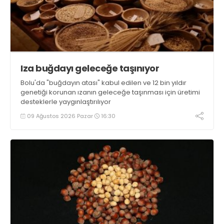
Iza buğdayı geleceğe taşınıyor
Bolu'da "buğdayın atası" kabul edilen ve 12 bin yıldır
genetiği korunan ızanın geleceğe taşınması için üretimi
desteklerle yaygınlaştırılıyor
09 Ağustos 2026 Pazar
16:30