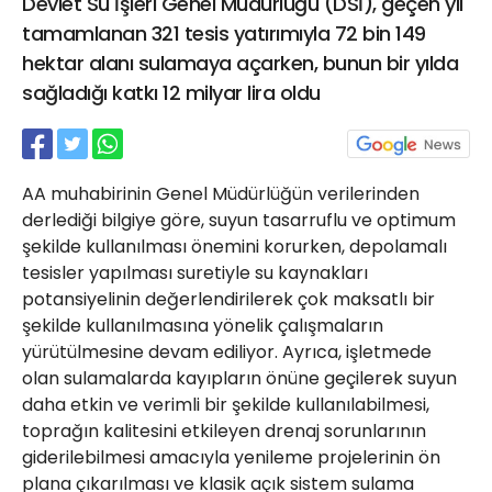
Devlet Su İşleri Genel Müdürlüğü (DSİ), geçen yıl
21 Gölcük
tamamlanan 321 tesis yatırımıyla 72 bin 149
02624132333
hektar alanı sulamaya açarken, bunun bir yılda
haber@golcukpostasi.com
sağladığı katkı 12 milyar lira oldu
AA muhabirinin Genel Müdürlüğün verilerinden
derlediği bilgiye göre, suyun tasarruflu ve optimum
şekilde kullanılması önemini korurken, depolamalı
tesisler yapılması suretiyle su kaynakları
potansiyelinin değerlendirilerek çok maksatlı bir
şekilde kullanılmasına yönelik çalışmaların
yürütülmesine devam ediliyor. Ayrıca, işletmede
olan sulamalarda kayıpların önüne geçilerek suyun
daha etkin ve verimli bir şekilde kullanılabilmesi,
toprağın kalitesini etkileyen drenaj sorunlarının
giderilebilmesi amacıyla yenileme projelerinin ön
plana çıkarılması ve klasik açık sistem sulama