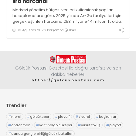
lira harcandı
Merkezi yönetim bütçesi verileri kullanılarak yapılan
hesaplamalara göre; 2025 yılında Ar-Ge faaliyetleri için
gerçekleştirilen harcama 253 milyar 544 milyon TL oldu.
Ar-Ge harcamalarının merkezi yönetim bütçesi
06 Ağustos 2026 Perşembe
11:40
içerisindeki oranı yüzde 1,58 oldu
Gölcük Postası Gazetesi ile doğru, tarafsız ve son
dakika heberleri
https://golcukpostasi.com
Trendler
#
moral
#
gölcükspor
#
playoff
#
ziyaret
#
başkanlar
#
antrenman
#
yarıfinalgölcükspor
#
yusuf tokuş
#
playoff
#
darıca gençlerbirliğigölcük bakallar