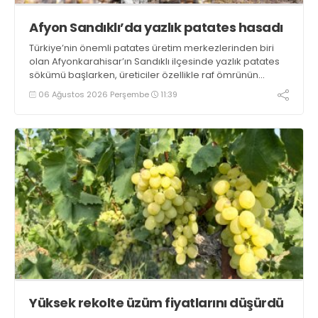
Afyon Sandıklı’da yazlık patates hasadı
Türkiye’nin önemli patates üretim merkezlerinden biri
olan Afyonkarahisar’ın Sandıklı ilçesinde yazlık patates
sökümü başlarken, üreticiler özellikle raf ömrünün
yaklaşık 2 ay olması ve rengi bakımından tüketimde
06 Ağustos 2026 Perşembe
11:39
Sandıklı patatesinin daha fazla tercih edildiğini belirtti
Yüksek rekolte üzüm fiyatlarını düşürdü