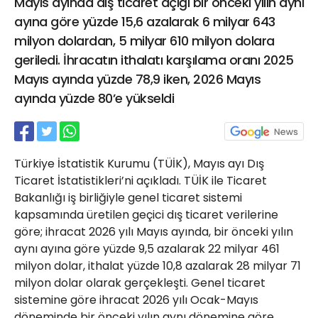
Mayıs ayında dış ticaret açığı bir önceki yılın aynı
21 Gölcük
ayına göre yüzde 15,6 azalarak 6 milyar 643
02624132333
milyon dolardan, 5 milyar 610 milyon dolara
haber@golcukpostasi.com
geriledi. İhracatın ithalatı karşılama oranı 2025
Mayıs ayında yüzde 78,9 iken, 2026 Mayıs
ayında yüzde 80’e yükseldi
Türkiye İstatistik Kurumu (TÜİK), Mayıs ayı Dış
Ticaret İstatistikleri’ni açıkladı. TÜİK ile Ticaret
Bakanlığı iş birliğiyle genel ticaret sistemi
kapsamında üretilen geçici dış ticaret verilerine
göre; ihracat 2026 yılı Mayıs ayında, bir önceki yılın
aynı ayına göre yüzde 9,5 azalarak 22 milyar 461
milyon dolar, ithalat yüzde 10,8 azalarak 28 milyar 71
milyon dolar olarak gerçekleşti. Genel ticaret
sistemine göre ihracat 2026 yılı Ocak-Mayıs
döneminde bir önceki yılın aynı dönemine göre