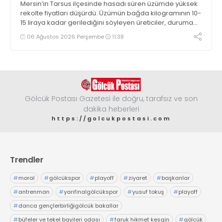
Mersin’in Tarsus ilçesinde hasadı süren üzümde yüksek
rekolte fiyatları düşürdü. Üzümün bağda kilogramının 10-
15 liraya kadar gerilediğini söyleyen üreticiler, duruma
tepki gösterdi
06 Ağustos 2026 Perşembe
11:38
Gölcük Postası Gazetesi ile doğru, tarafsız ve son
dakika heberleri
https://golcukpostasi.com
Trendler
#
moral
#
gölcükspor
#
playoff
#
ziyaret
#
başkanlar
#
antrenman
#
yarıfinalgölcükspor
#
yusuf tokuş
#
playoff
#
darıca gençlerbirliğigölcük bakallar
#
büfeler ve tekel bayileri odası
#
faruk hikmet kesgin
#
gölcük