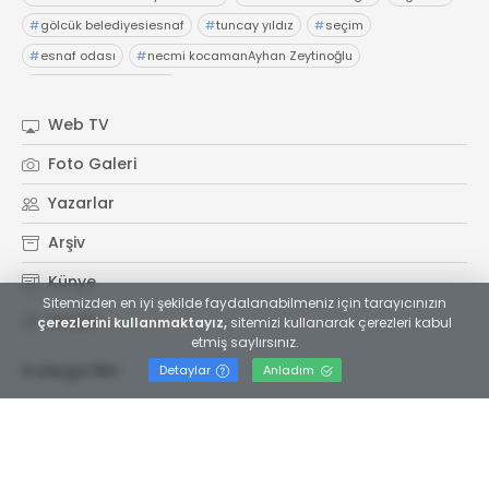
#
gölcük belediyesiesnaf
#
tuncay yıldız
#
seçim
#
esnaf odası
#
necmi kocamanAyhan Zeytinoğlu
#
Kocaeli Sanayi Odası
Web TV
Foto Galeri
Yazarlar
Arşiv
Künye
Sitemizden en iyi şekilde faydalanabilmeniz için tarayıcınızın
İletişim
çerezlerini kullanmaktayız,
sitemizi kullanarak çerezleri kabul
etmiş saylırsınız.
Kategoriler
Servisler
Detaylar
Anladım
Gündem
Yol ve Trafik
Asayiş
Nöbetçi Eczaneler
Siyaset
Hava Durumu
Eğitim
Puan Durumu