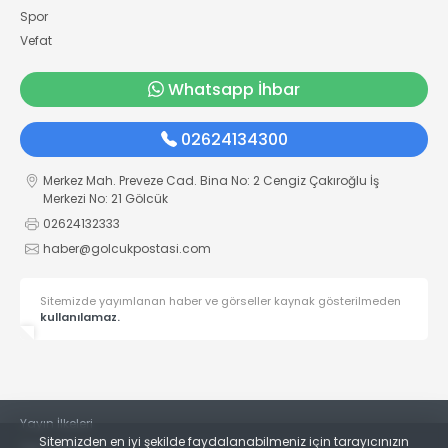
Spor
Vefat
Whatsapp İhbar
02624134300
Merkez Mah. Preveze Cad. Bina No: 2 Cengiz Çakıroğlu İş
Merkezi No: 21 Gölcük
02624132333
haber@golcukpostasi.com
Sitemizde yayımlanan haber ve görseller kaynak gösterilmeden
kullanılamaz.
Yayın İlkeleri
Sitemizden en iyi şekilde faydalanabilmeniz için tarayıcınızın
Veri Politikası