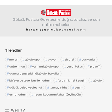
Gölcük Postası Gazetesi ile doğru, tarafsız ve son
dakika heberleri
https://golcukpostasi.com
Trendler
#
moral
#
gölcükspor
#
playoff
#
ziyaret
#
başkanlar
#
antrenman
#
yarıfinalgölcükspor
#
yusuf tokuş
#
playoff
#
darıca gençlerbirliğigölcük bakallar
#
büfeler ve tekel bayileri odası
#
faruk hikmet kesgin
#
gölcük
#
gölcük belediyesiesnaf
#
tuncay yıldız
#
seçim
#
esnaf odası
#
necmi kocamanAyhan Zeytinoğlu
#
Kocaeli Sanayi Odası
Web TV