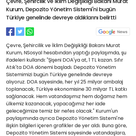
Çevre, Şehircilik ve İklim Değişikliği Bakanı Murat
21 Gölcük
Kurum, Depozito Yönetim Sistemi'ni bugün
02624132333
Türkiye genelinde devreye aldıklarını belirtti
haber@golcukpostasi.com
Çevre, Şehircilik ve İklim Değişikliği Bakanı Murat
Kurum, NSosyal hesabından yaptığı paylaşımda, şu
ifadeleri kullandı: "Şişeni DOA'ya at, 1 TL kazan. Sıfır
Atık'ta DOA dönemi başladı. Depozito Yönetim
Sistemimizi bugün Türkiye genelinde devreye
alıyoruz. DOA sayesinde, her yıl 25 milyar ambalaj
toplanacak, Türkiye ekonomisine 30 milyar TL katkı
sağlanacak. Hem vatandaşımız hem doğamız hem
ülkemiz kazanacak, yapacağımız her iade
geleceğimize temiz bir nefes olacak." Kurum'un
paylaşımında ayrıca Depozito Yönetim Sistemi'ne
ilişkin bilgileri içeren grafikler de yer aldı. Buna göre,
Depozito Yönetim Sistemi sayesinde vatandaşlara,