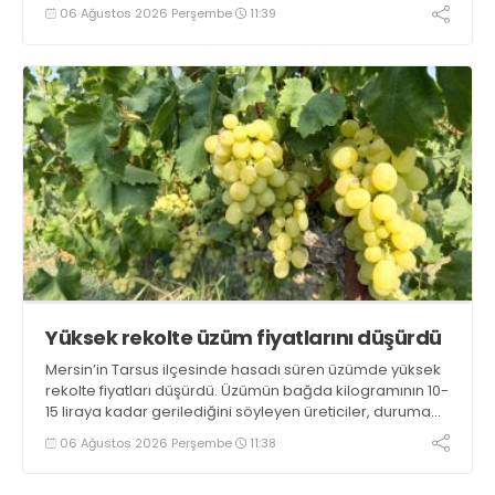
yaklaşık 2 ay olması ve rengi bakımından tüketimde
06 Ağustos 2026 Perşembe
11:39
Sandıklı patatesinin daha fazla tercih edildiğini belirtti
Yüksek rekolte üzüm fiyatlarını düşürdü
Mersin’in Tarsus ilçesinde hasadı süren üzümde yüksek
rekolte fiyatları düşürdü. Üzümün bağda kilogramının 10-
15 liraya kadar gerilediğini söyleyen üreticiler, duruma
tepki gösterdi
06 Ağustos 2026 Perşembe
11:38