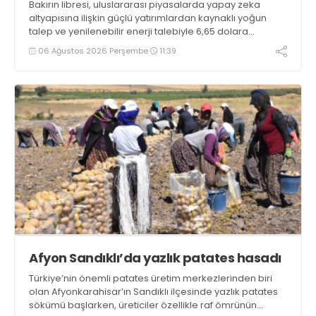
Bakırın libresi, uluslararası piyasalarda yapay zeka
altyapısına ilişkin güçlü yatırımlardan kaynaklı yoğun
talep ve yenilenebilir enerji talebiyle 6,65 dolara
ulaşarak tarihi zirvesini test ediyor
06 Ağustos 2026 Perşembe
11:39
Afyon Sandıklı’da yazlık patates hasadı
Türkiye’nin önemli patates üretim merkezlerinden biri
olan Afyonkarahisar’ın Sandıklı ilçesinde yazlık patates
sökümü başlarken, üreticiler özellikle raf ömrünün