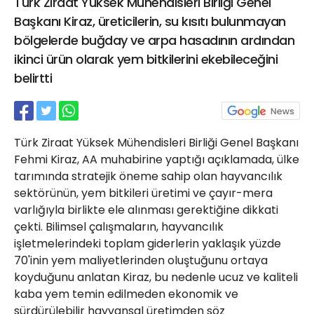
Türk Ziraat Yüksek Mühendisleri Birliği Genel
21 Gölcük
Başkanı Kiraz, üreticilerin, su kısıtı bulunmayan
02624132333
bölgelerde buğday ve arpa hasadının ardından
haber@golcukpostasi.com
ikinci ürün olarak yem bitkilerini ekebileceğini
belirtti
Türk Ziraat Yüksek Mühendisleri Birliği Genel Başkanı
Fehmi Kiraz, AA muhabirine yaptığı açıklamada, ülke
tarımında stratejik öneme sahip olan hayvancılık
sektörünün, yem bitkileri üretimi ve çayır-mera
varlığıyla birlikte ele alınması gerektiğine dikkati
çekti. Bilimsel çalışmaların, hayvancılık
işletmelerindeki toplam giderlerin yaklaşık yüzde
70'inin yem maliyetlerinden oluştuğunu ortaya
koyduğunu anlatan Kiraz, bu nedenle ucuz ve kaliteli
kaba yem temin edilmeden ekonomik ve
sürdürülebilir hayvansal üretimden söz