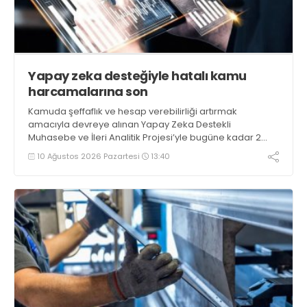
Yapay zeka desteğiyle hatalı kamu
harcamalarına son
Kamuda şeffaflık ve hesap verebilirliği artırmak
amacıyla devreye alınan Yapay Zeka Destekli
Muhasebe ve İleri Analitik Projesi’yle bugüne kadar 2
milyar liranın üzerinde verimsizlik riski taşıyan kamu
10 Ağustos 2026 Pazartesi
13:40
harcaması tespit edildi