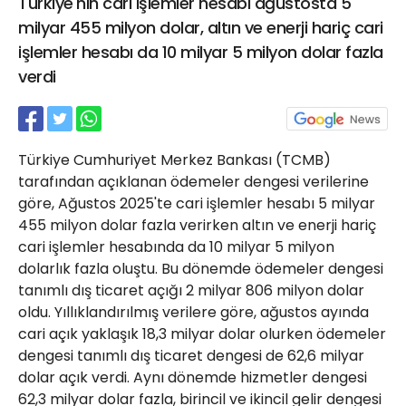
Türkiye'nin cari işlemler hesabı ağustosta 5
21 Gölcük
milyar 455 milyon dolar, altın ve enerji hariç cari
02624132333
işlemler hesabı da 10 milyar 5 milyon dolar fazla
haber@golcukpostasi.com
verdi
Türkiye Cumhuriyet Merkez Bankası (TCMB)
tarafından açıklanan ödemeler dengesi verilerine
göre, Ağustos 2025'te cari işlemler hesabı 5 milyar
455 milyon dolar fazla verirken altın ve enerji hariç
cari işlemler hesabında da 10 milyar 5 milyon
dolarlık fazla oluştu. Bu dönemde ödemeler dengesi
tanımlı dış ticaret açığı 2 milyar 806 milyon dolar
oldu. Yıllıklandırılmış verilere göre, ağustos ayında
cari açık yaklaşık 18,3 milyar dolar olurken ödemeler
dengesi tanımlı dış ticaret dengesi de 62,6 milyar
dolar açık verdi. Aynı dönemde hizmetler dengesi
62,3 milyar dolar fazla, birincil ve ikincil gelir dengesi