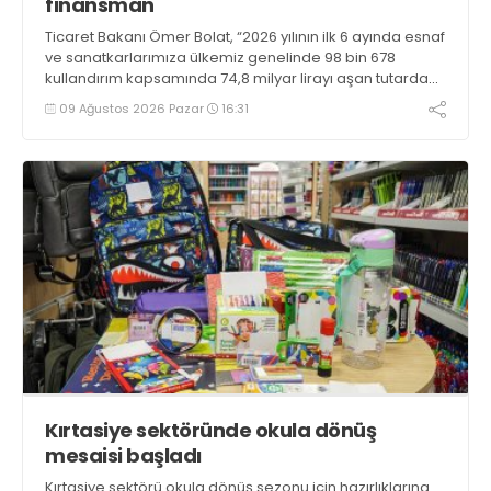
finansman
Ticaret Bakanı Ömer Bolat, “2026 yılının ilk 6 ayında esnaf
ve sanatkarlarımıza ülkemiz genelinde 98 bin 678
kullandırım kapsamında 74,8 milyar lirayı aşan tutarda
uygun geri ödeme koşullu finansman sağlanmıştır”
09 Ağustos 2026 Pazar
16:31
bilgisini verdi
Kırtasiye sektöründe okula dönüş
mesaisi başladı
Kırtasiye sektörü okula dönüş sezonu için hazırlıklarına