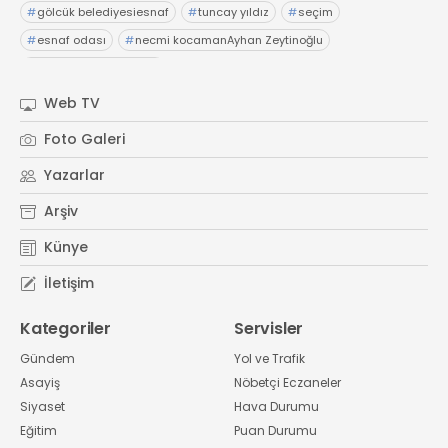
#
gölcük belediyesiesnaf
#
tuncay yıldız
#
seçim
#
esnaf odası
#
necmi kocamanAyhan Zeytinoğlu
#
Kocaeli Sanayi Odası
Web TV
Foto Galeri
Yazarlar
Arşiv
Künye
İletişim
Kategoriler
Servisler
Gündem
Yol ve Trafik
Asayiş
Nöbetçi Eczaneler
Siyaset
Hava Durumu
Eğitim
Puan Durumu