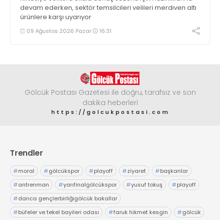
devam ederken, sektör temsilcileri velileri merdiven altı
ürünlere karşı uyarıyor
09 Ağustos 2026 Pazar
16:31
Gölcük Postası Gazetesi ile doğru, tarafsız ve son
dakika heberleri
https://golcukpostasi.com
Trendler
#
moral
#
gölcükspor
#
playoff
#
ziyaret
#
başkanlar
#
antrenman
#
yarıfinalgölcükspor
#
yusuf tokuş
#
playoff
#
darıca gençlerbirliğigölcük bakallar
#
büfeler ve tekel bayileri odası
#
faruk hikmet kesgin
#
gölcük