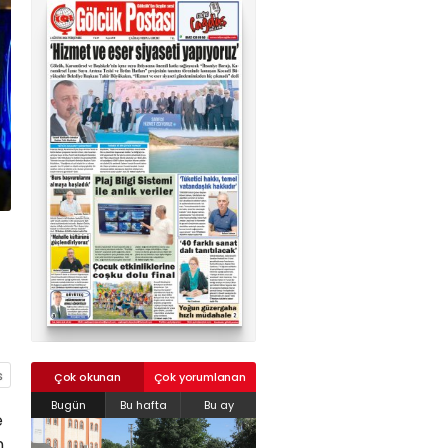
02624132333
haber@golcukpostasi.com
Çok okunan
Çok yorumlanan
Bugün
Bu hafta
Bu ay
e
n