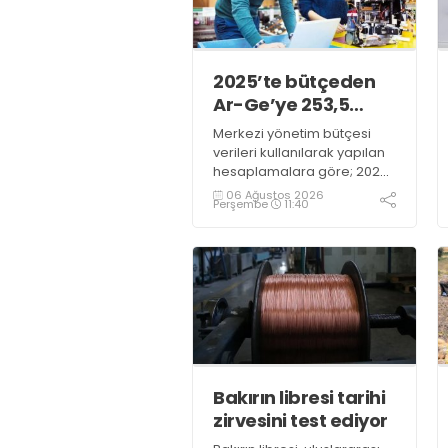
2025’te bütçeden
Ar-Ge’ye 253,5
milyar lira harcandı
Merkezi yönetim bütçesi
verileri kullanılarak yapılan
hesaplamalara göre; 2025
yılında Ar-Ge faaliyetleri için
06 Ağustos 2026
Perşembe
11:40
gerçekleştirilen harcama
253 milyar 544 milyon TL
oldu. Ar-Ge harcamalarının
merkezi yönetim bütçesi
içerisindeki oranı yüzde 1,58
oldu
Bakırın libresi tarihi
zirvesini test ediyor