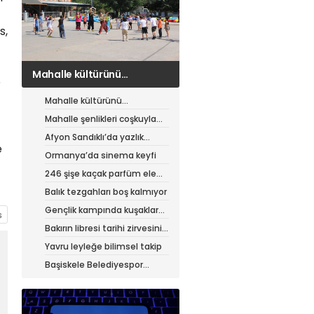
s,
Mahalle şenlikleri coşkuyla
5
sürüyor
Mahalle kültürünü
canlandıran şenlik
Mahalle şenlikleri coşkuyla
sürüyor
Afyon Sandıklı’da yazlık
e
patates hasadı
Ormanya’da sinema keyfi
246 şişe kaçak parfüm ele
geçirildi
Balık tezgahları boş kalmıyor
Gençlik kampında kuşaklar
buluştu
Bakırın libresi tarihi zirvesini
test ediyor
Yavru leyleğe bilimsel takip
Başiskele Belediyespor
Gelişim Ligi’ne hazır