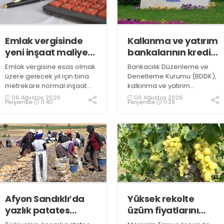
Emlak vergisinde
Kalkınma ve yatırım
yeni inşaat maliyet
bankalarının kredi
bedelleri belirlendi
sınırlarında
Emlak vergisine esas olmak
Bankacılık Düzenleme ve
değişiklik
üzere gelecek yıl için bina
Denetleme Kurumu (BDDK),
metrekare normal inşaat
kalkınma ve yatırım
maliyet bedelleri,
bankalarının kredi sınırlarına
06 Ağustos 2026
06 Ağustos 2026
Perşembe
11:40
Perşembe
11:39
meskenler açısından 604,1
ilişkin düzenleme yaptı
lira ile 27 bin 712,26 lira
arasında değişecek
Afyon Sandıklı’da
Yüksek rekolte
yazlık patates
üzüm fiyatlarını
hasadı
düşürdü