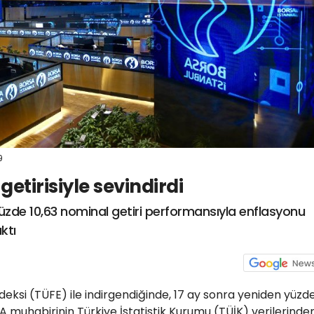
9
getirisiyle sevindirdi
zde 10,63 nominal getiri performansıyla enflasyonu
ktı
ndeksi (TÜFE) ile indirgendiğinde, 17 ay sonra yeniden yüzd
 AA muhabirinin Türkiye İstatistik Kurumu (TÜİK) verilerinde