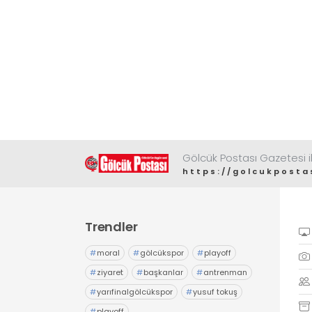
Gölcük Postası Gazetesi il
https://golcukposta
Trendler
#
moral
#
gölcükspor
#
playoff
#
ziyaret
#
başkanlar
#
antrenman
#
yarıfinalgölcükspor
#
yusuf tokuş
#
playoff