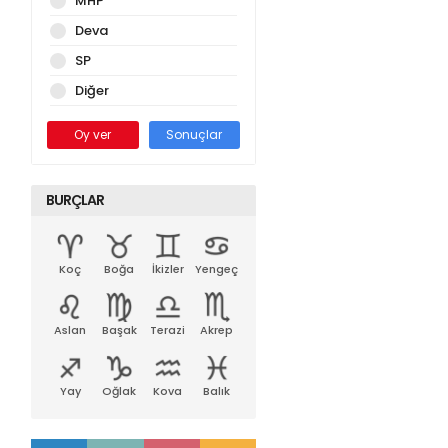
MHP
Deva
SP
Diğer
Oy ver
Sonuçlar
BURÇLAR
Koç
Boğa
İkizler
Yengeç
Aslan
Başak
Terazi
Akrep
Yay
Oğlak
Kova
Balık