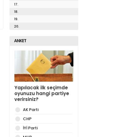
17.
18.
19.
20.
ANKET
Yapılacak ilk seçimde
oyunuzu hangi partiye
verirsiniz?
AK Parti
CHP
İYİ Parti