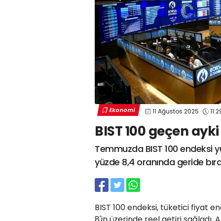
Ekonomi
11 Ağustos 2025
11:2
BIST 100 geçen ayki 
Temmuzda BIST 100 endeksi yü
yüzde 8,4 oranında geride bıra
BIST 100 endeksi, tüketici fiyat e
8'in üzerinde reel getiri sağladı.