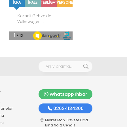
r
Whatsapp İhbar
k
02624134300
zaneler
mu
Merkez Mah. Preveze Cad.
mu
Bina No: 2 Cengiz