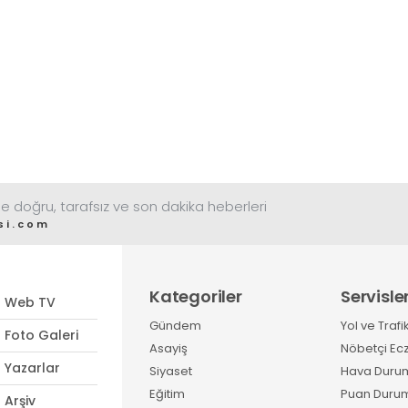
e doğru, tarafsız ve son dakika heberleri
si.com
Kategoriler
Servisle
Web TV
Gündem
Yol ve Trafi
Foto Galeri
Asayiş
Nöbetçi Ec
Yazarlar
Siyaset
Hava Duru
Eğitim
Puan Duru
Arşiv