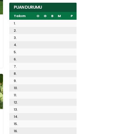
PUAN DURUMU
Takım
O
G
B
M
P
1.
2.
3.
4.
5.
6.
7.
8.
9.
10.
11.
12.
13.
14.
15.
16.