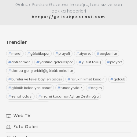
Gölcük Postası Gazetesi ile doğru, tarafsız ve son
dakika heberleri
https://golcukpostasi.com
Trendler
#
moral
#
gölcükspor
#
playoff
#
ziyaret
#
başkanlar
#
antrenman
#
yarıfinalgölcükspor
#
yusuf tokuş
#
playoff
#
darıca gençlerbirliğigölcük bakallar
#
büfeler ve tekel bayileri odası
#
faruk hikmet kesgin
#
gölcük
#
gölcük belediyesiesnaf
#
tuncay yıldız
#
seçim
#
esnaf odası
#
necmi kocamanAyhan Zeytinoğlu
#
Kocaeli Sanayi Odası
Web TV
Foto Galeri