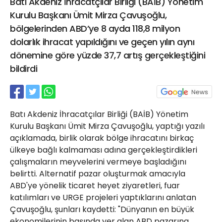
Batı Akdeniz İhracatçılar Birliği (BAİB) Yönetim
21 Gölcük
Kurulu Başkanı Ümit Mirza Çavuşoğlu,
02624132333
bölgelerinden ABD’ye 8 ayda 118,8 milyon
haber@golcukpostasi.com
dolarlık ihracat yapıldığını ve geçen yılın aynı
dönemine göre yüzde 37,7 artış gerçekleştiğini
bildirdi
Batı Akdeniz İhracatçılar Birliği (BAİB) Yönetim
Kurulu Başkanı Ümit Mirza Çavuşoğlu, yaptığı yazılı
açıklamada, birlik olarak bölge ihracatını birkaç
ülkeye bağlı kalmaması adına gerçekleştirdikleri
çalışmaların meyvelerini vermeye başladığını
belirtti. Alternatif pazar oluşturmak amacıyla
ABD'ye yönelik ticaret heyet ziyaretleri, fuar
katılımları ve URGE projeleri yaptıklarını anlatan
Çavuşoğlu, şunları kaydetti: "Dünyanın en büyük
ekonomilerinin başında yer alan ABD pazarına