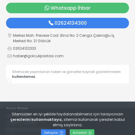
Whatsapp İhbar
02624134300
Merkez Mah. Preveze Cad. Bina No: 2 Cengiz Çakıroğlu İş
Merkezi No: 21 Gölcük
02624132333
haber@golcukpostasi.com
Sitemizde yayımlanan haber ve görseller kaynak gösterilmeden
kullanılamaz.
Yayın İlkeleri
Sitemizden en iyi şekilde faydalanabilmeniz için tarayıcınızın
Veri Politikası
çerezlerini kullanmaktayız,
sitemizi kullanarak çerezleri kabul
Kullanım Şartları
etmiş saylırsınız.
KVKK Aydınlatma Metni
Detaylar
Anladım