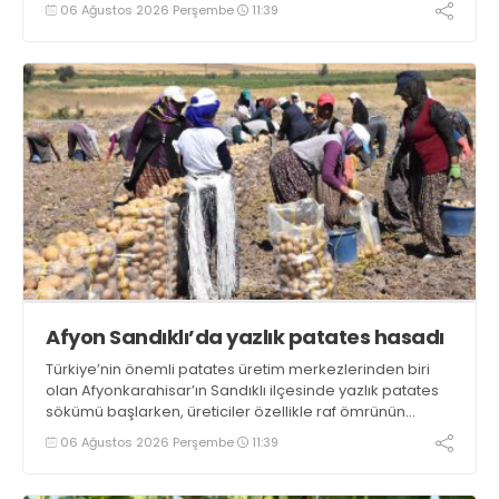
ulaşarak tarihi zirvesini test ediyor
06 Ağustos 2026 Perşembe
11:39
Afyon Sandıklı’da yazlık patates hasadı
Türkiye’nin önemli patates üretim merkezlerinden biri
olan Afyonkarahisar’ın Sandıklı ilçesinde yazlık patates
sökümü başlarken, üreticiler özellikle raf ömrünün
yaklaşık 2 ay olması ve rengi bakımından tüketimde
06 Ağustos 2026 Perşembe
11:39
Sandıklı patatesinin daha fazla tercih edildiğini belirtti