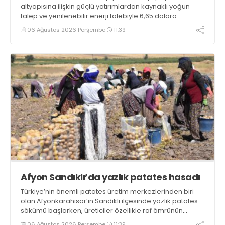
altyapısına ilişkin güçlü yatırımlardan kaynaklı yoğun
talep ve yenilenebilir enerji talebiyle 6,65 dolara
ulaşarak tarihi zirvesini test ediyor
06 Ağustos 2026 Perşembe
11:39
Afyon Sandıklı’da yazlık patates hasadı
Türkiye’nin önemli patates üretim merkezlerinden biri
olan Afyonkarahisar’ın Sandıklı ilçesinde yazlık patates
sökümü başlarken, üreticiler özellikle raf ömrünün
yaklaşık 2 ay olması ve rengi bakımından tüketimde
06 Ağustos 2026 Perşembe
11:39