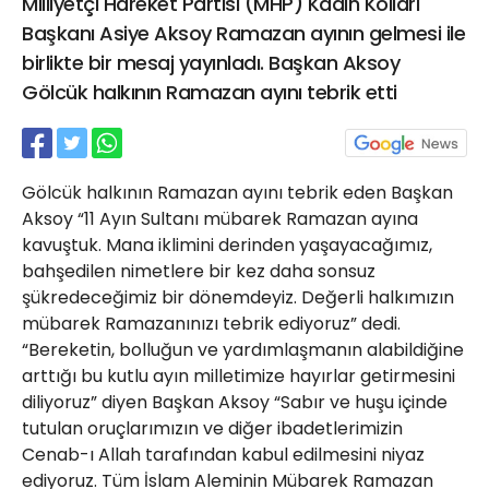
Milliyetçi Hareket Partisi (MHP) Kadın Kolları
21 Gölcük
Başkanı Asiye Aksoy Ramazan ayının gelmesi ile
02624132333
birlikte bir mesaj yayınladı. Başkan Aksoy
haber@golcukpostasi.com
Gölcük halkının Ramazan ayını tebrik etti
Gölcük halkının Ramazan ayını tebrik eden Başkan
Aksoy “11 Ayın Sultanı mübarek Ramazan ayına
kavuştuk. Mana iklimini derinden yaşayacağımız,
bahşedilen nimetlere bir kez daha sonsuz
şükredeceğimiz bir dönemdeyiz. Değerli halkımızın
mübarek Ramazanınızı tebrik ediyoruz” dedi.
“Bereketin, bolluğun ve yardımlaşmanın alabildiğine
arttığı bu kutlu ayın milletimize hayırlar getirmesini
diliyoruz” diyen Başkan Aksoy “Sabır ve huşu içinde
tutulan oruçlarımızın ve diğer ibadetlerimizin
Cenab-ı Allah tarafından kabul edilmesini niyaz
ediyoruz. Tüm İslam Aleminin Mübarek Ramazan