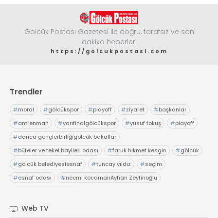
Gölcük Postası Gazetesi ile doğru, tarafsız ve son
dakika heberleri
https://golcukpostasi.com
Trendler
#
moral
#
gölcükspor
#
playoff
#
ziyaret
#
başkanlar
#
antrenman
#
yarıfinalgölcükspor
#
yusuf tokuş
#
playoff
#
darıca gençlerbirliğigölcük bakallar
#
büfeler ve tekel bayileri odası
#
faruk hikmet kesgin
#
gölcük
#
gölcük belediyesiesnaf
#
tuncay yıldız
#
seçim
#
esnaf odası
#
necmi kocamanAyhan Zeytinoğlu
#
Kocaeli Sanayi Odası
Web TV