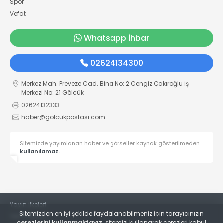
Spor
Vefat
Whatsapp İhbar
02624134300
Merkez Mah. Preveze Cad. Bina No: 2 Cengiz Çakıroğlu İş
Merkezi No: 21 Gölcük
02624132333
haber@golcukpostasi.com
Sitemizde yayımlanan haber ve görseller kaynak gösterilmeden
kullanılamaz.
Yayın İlkeleri
Sitemizden en iyi şekilde faydalanabilmeniz için tarayıcınızın
Veri Politikası
çerezlerini kullanmaktayız,
sitemizi kullanarak çerezleri kabul