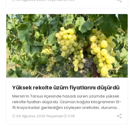
Sandıklı patatesinin daha fazla tercih edildiğini belirtti
Yüksek rekolte üzüm fiyatlarını düşürdü
Mersin’in Tarsus ilçesinde hasadı süren üzümde yüksek
rekolte fiyatları düşürdü. Üzümün bağda kilogramının 10-
15 liraya kadar gerilediğini söyleyen üreticiler, duruma
tepki gösterdi
06 Ağustos 2026 Perşembe
11:38