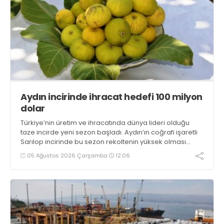
Aydın incirinde ihracat hedefi 100 milyon
dolar
Türkiye’nin üretim ve ihracatında dünya lideri olduğu
taze incirde yeni sezon başladı. Aydın’ın coğrafi işaretli
Sarılop incirinde bu sezon rekoltenin yüksek olması
beklenirken, ihracatta ise 100 milyon dolar hedefleniyor
05 Ağustos 2026 Çarşamba
12:06