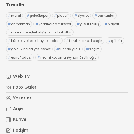
Trendler
#
moral
#
gölcükspor
#
playoff
#
ziyaret
#
başkanlar
#
antrenman
#
yarıfinalgölcükspor
#
yusuf tokuş
#
playoff
#
darıca gençlerbirliğigölcük bakallar
#
büfeler ve tekel bayileri odası
#
faruk hikmet kesgin
#
gölcük
#
gölcük belediyesiesnaf
#
tuncay yıldız
#
seçim
#
esnaf odası
#
necmi kocamanAyhan Zeytinoğlu
#
Kocaeli Sanayi Odası
Web TV
Foto Galeri
Yazarlar
Arşiv
Künye
İletişim