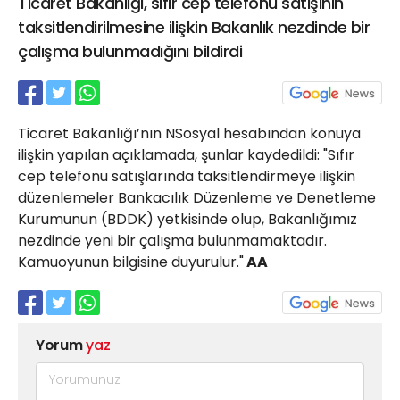
Ticaret Bakanlığı, sıfır cep telefonu satışının
21 Gölcük
taksitlendirilmesine ilişkin Bakanlık nezdinde bir
02624132333
çalışma bulunmadığını bildirdi
haber@golcukpostasi.com
Ticaret Bakanlığı’nın NSosyal hesabından konuya
ilişkin yapılan açıklamada, şunlar kaydedildi: "Sıfır
cep telefonu satışlarında taksitlendirmeye ilişkin
düzenlemeler Bankacılık Düzenleme ve Denetleme
Kurumunun (BDDK) yetkisinde olup, Bakanlığımız
nezdinde yeni bir çalışma bulunmamaktadır.
Kamuoyunun bilgisine duyurulur."
AA
Yorum
yaz