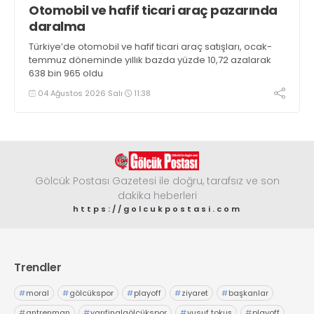
Otomobil ve hafif ticari araç pazarında
daralma
Türkiye’de otomobil ve hafif ticari araç satışları, ocak-
temmuz döneminde yıllık bazda yüzde 10,72 azalarak
638 bin 965 oldu
04 Ağustos 2026 Salı
11:38
Gölcük Postası Gazetesi ile doğru, tarafsız ve son
dakika heberleri
https://golcukpostasi.com
Trendler
#
moral
#
gölcükspor
#
playoff
#
ziyaret
#
başkanlar
#
antrenman
#
yarıfinalgölcükspor
#
yusuf tokuş
#
playoff