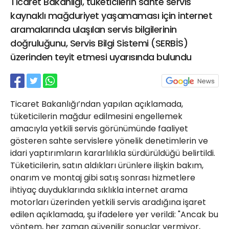
Ticaret Bakanlığı, tüketicilerin sahte servis
21 Gölcük
kaynaklı mağduriyet yaşamaması için internet
02624132333
aramalarında ulaşılan servis bilgilerinin
haber@golcukpostasi.com
doğruluğunu, Servis Bilgi Sistemi (SERBİS)
üzerinden teyit etmesi uyarısında bulundu
Ticaret Bakanlığı’ndan yapılan açıklamada,
tüketicilerin mağdur edilmesini engellemek
amacıyla yetkili servis görünümünde faaliyet
gösteren sahte servislere yönelik denetimlerin ve
idari yaptırımların kararlılıkla sürdürüldüğü belirtildi.
Tüketicilerin, satın aldıkları ürünlere ilişkin bakım,
onarım ve montaj gibi satış sonrası hizmetlere
ihtiyaç duyduklarında sıklıkla internet arama
motorları üzerinden yetkili servis aradığına işaret
edilen açıklamada, şu ifadelere yer verildi: "Ancak bu
yöntem, her zaman güvenilir sonuçlar vermiyor,