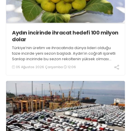
Aydın incirinde ihracat hedefi 100 milyon
dolar
Türkiye’nin üretim ve ihracatında dünya lideri olduğu
taze incirde yeni sezon başladı. Aydın’ın coğrafi işaretli
Sarılop incirinde bu sezon rekoltenin yüksek olması
beklenirken, ihracatta ise 100 milyon dolar hedefleniyor
05 Ağustos 2026 Çarşamba
12:06