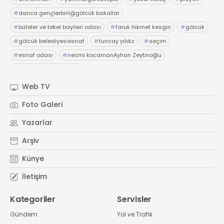
#
darıca gençlerbirliğigölcük bakallar
#
büfeler ve tekel bayileri odası
#
faruk hikmet kesgin
#
gölcük
#
gölcük belediyesiesnaf
#
tuncay yıldız
#
seçim
#
esnaf odası
#
necmi kocamanAyhan Zeytinoğlu
#
Kocaeli Sanayi Odası
Web TV
Foto Galeri
Yazarlar
Arşiv
Künye
İletişim
Kategoriler
Servisler
Gündem
Yol ve Trafik