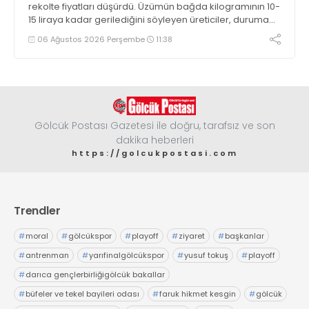
rekolte fiyatları düşürdü. Üzümün bağda kilogramının 10-
15 liraya kadar gerilediğini söyleyen üreticiler, duruma
tepki gösterdi
06 Ağustos 2026 Perşembe
11:38
Gölcük Postası Gazetesi ile doğru, tarafsız ve son
dakika heberleri
https://golcukpostasi.com
Trendler
#
moral
#
gölcükspor
#
playoff
#
ziyaret
#
başkanlar
#
antrenman
#
yarıfinalgölcükspor
#
yusuf tokuş
#
playoff
#
darıca gençlerbirliğigölcük bakallar
#
büfeler ve tekel bayileri odası
#
faruk hikmet kesgin
#
gölcük