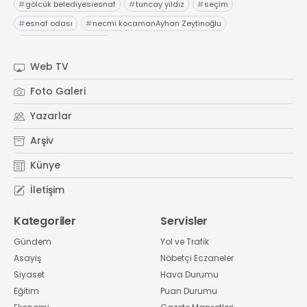
#
gölcük belediyesiesnaf
#
tuncay yıldız
#
seçim
#
esnaf odası
#
necmi kocamanAyhan Zeytinoğlu
#
Kocaeli Sanayi Odası
Web TV
Foto Galeri
Yazarlar
Arşiv
Künye
İletişim
Kategoriler
Servisler
Gündem
Yol ve Trafik
Asayiş
Nöbetçi Eczaneler
Siyaset
Hava Durumu
Eğitim
Puan Durumu