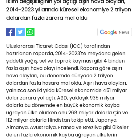
İklim değişikliğinin yol açtığı aşırı hava olayları,
21 Gölcük
2014-2023 yıllarında küresel ekonomiye 2 trilyon
02624132333
dolardan fazla zarara mal oldu
haber@golcukpostasi.com
Uluslararası Ticaret Odası (ICC) tarafından
hazırlanan raporda, 2014-2023'te meydana gelen
şiddetli yağış, sel ve toprak kayması gibi 4 binden
fazla aşırı hava olayı incelendi. Rapora göre aşırı
hava olayları, bu dönemde dünyada 2 trilyon
dolardan fazla hasara mal oldu. Aşırı hava olayları,
yalnızca son iki yılda küresel ekonomide 451 milyar
dolar zarara yol açtı. ABD, yaklaşık 935 milyar
dolarla bu dönemde en büyük ekonomik kayba
uğrayan ülke olurken onu 268 milyar dolarla Çin ve
112 milyar dolarla Hindistan takip etti. Japonya,
Almanya, Avustralya, Fransa ve Brezilya gibi ülkeler
de en fazla ekonomik kayba uğrayan ülkelerin