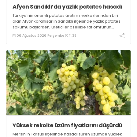
Afyon Sandıklı’da yazlık patates hasadı
Türkiye’nin önemli patates üretim merkezlerinden biri
olan Afyonkarahisar’ın Sandıklı ilçesinde yazlık patates
sökümü başlarken, üreticiler özellikle raf ömrünün
yaklaşık 2 ay olması ve rengi bakımından tüketimde
06 Ağustos 2026 Perşembe
11:39
Sandıklı patatesinin daha fazla tercih edildiğini belirtti
Yüksek rekolte üzüm fiyatlarını düşürdü
Mersin’in Tarsus ilçesinde hasadı süren üzümde yüksek