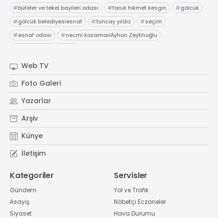
#
büfeler ve tekel bayileri odası
#
faruk hikmet kesgin
#
gölcük
#
gölcük belediyesiesnaf
#
tuncay yıldız
#
seçim
#
esnaf odası
#
necmi kocamanAyhan Zeytinoğlu
#
Kocaeli Sanayi Odası
Web TV
Foto Galeri
Yazarlar
Arşiv
Künye
İletişim
Kategoriler
Servisler
Gündem
Yol ve Trafik
Asayiş
Nöbetçi Eczaneler
Siyaset
Hava Durumu