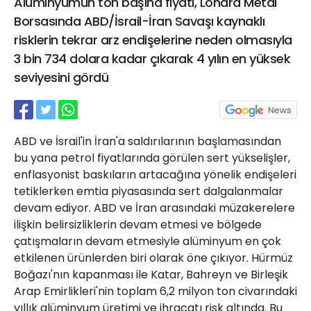
Alüminyumun ton başına fiyatı, Londra Metal
21 Gölcük
Borsasında ABD/İsrail-İran Savaşı kaynaklı
02624132333
risklerin tekrar arz endişelerine neden olmasıyla
haber@golcukpostasi.com
3 bin 734 dolara kadar çıkarak 4 yılın en yüksek
seviyesini gördü
ABD ve İsrail'in İran'a saldırılarının başlamasından
bu yana petrol fiyatlarında görülen sert yükselişler,
enflasyonist baskıların artacağına yönelik endişeleri
tetiklerken emtia piyasasında sert dalgalanmalar
devam ediyor. ABD ve İran arasındaki müzakerelere
ilişkin belirsizliklerin devam etmesi ve bölgede
çatışmaların devam etmesiyle alüminyum en çok
etkilenen ürünlerden biri olarak öne çıkıyor. Hürmüz
Boğazı'nın kapanması ile Katar, Bahreyn ve Birleşik
Arap Emirlikleri'nin toplam 6,2 milyon ton civarındaki
yıllık alüminyum üretimi ve ihracatı risk altında. Bu