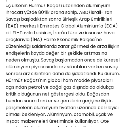
üç ülkenin Hürmüz Boğazı üzerinden alüminyum
ihracatı yüzde 80’lik orana sahip. ABD/İsrail-İran
Savaşı başladıktan sonra Birleşik Arap Emirlikleri
(BAE) merkezli Emirates Global Aluminium'a (EGA)
ait Et-Tavila tesisinin, İran'ın füze ve insansız hava
araçlarıyla (İHA) Halife Ekonomik Bölgesi'ne
düzenlediği saldırılarda zarar görmesi de arza ilişkin
endişelerin kayda değer bir şekilde artmasına
neden olmuştu. Savaş başlamadan önce de küresel
alüminyum piyasasında arz sıkıntıları varken savaş
sonrası arz sıkıntıları daha da şiddetlendi. Bu durum,
Hürmüz Boğazı'nın global ham madde piyasaları
açısından petrol ve doğal gaz dışında da oldukça
kritik olduğunun net göstergesi oldu. Boğazdan
bundan sonra tanker ve gemilerin geçişine ilişkin
gelişmelerin alüminyum fiyatları üzerinde belirleyici
olması bekleniyor. Alüminyum, otomobil, uçak ve
inşaat malzemeleri üretiminde kullanılıyor. Öte