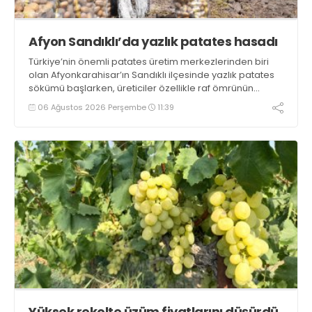
Afyon Sandıklı’da yazlık patates hasadı
Türkiye’nin önemli patates üretim merkezlerinden biri
olan Afyonkarahisar’ın Sandıklı ilçesinde yazlık patates
sökümü başlarken, üreticiler özellikle raf ömrünün
yaklaşık 2 ay olması ve rengi bakımından tüketimde
06 Ağustos 2026 Perşembe
11:39
Sandıklı patatesinin daha fazla tercih edildiğini belirtti
Yüksek rekolte üzüm fiyatlarını düşürdü