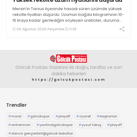
Mersin’in Tarsus ilçesinde hasadı süren üzümde yüksek
rekolte fiyatları düşürdü. Üzümün bağda kilogramının 10-
15 liraya kadar gerilediğini söyleyen üreticiler, duruma
tepki gösterdi
06 Ağustos 2026 Perşembe
11:38
Gölcük Postası Gazetesi ile doğru, tarafsız ve son
dakika heberleri
https://golcukpostasi.com
Trendler
#
moral
#
gölcükspor
#
playoff
#
ziyaret
#
başkanlar
#
antrenman
#
yarıfinalgölcükspor
#
yusuf tokuş
#
playoff
#
darıca gençlerbirliğigölcük bakallar