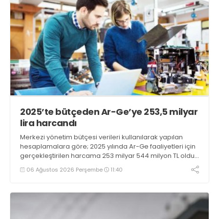
2025’te bütçeden Ar-Ge’ye 253,5 milyar
lira harcandı
Merkezi yönetim bütçesi verileri kullanılarak yapılan
hesaplamalara göre; 2025 yılında Ar-Ge faaliyetleri için
gerçekleştirilen harcama 253 milyar 544 milyon TL oldu.
Ar-Ge harcamalarının merkezi yönetim bütçesi
06 Ağustos 2026 Perşembe
11:40
içerisindeki oranı yüzde 1,58 oldu