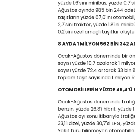
yüzde 1,6'sını minibüs, yüzde 0,7'
Ağustos ayında 985 bin 244 adet 
taşıtların yüzde 67,0'ını otomobil,
2,7'sini traktör, yüzde 1,8'ini mi
0,2'sini özel amaçlı taşıtlar oluştu
8 AYDA 1 MİLYON 562 BİN 342 A
Ocak-Ağustos döneminde bir önce
sayısı yüzde 10,7 azalarak 1 milyo
sayısı yüzde 72,4 artarak 33 bin
toplam taşıt sayısında 1 milyon 5
OTOMOBİLLERİN YÜZDE 45,4’Ü 
Ocak-Ağustos döneminde trafiğe 
benzin, yüzde 26,8'i hibrit, yüzde 17
Ağustos ayı sonu itibarıyla trafiğ
33,1'i dizel, yüzde 30,7'si LPG, yüzd
Yakıt türü bilinmeyen otomobiller