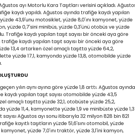
Ağustos ayı Motorlu Kara Taşıtları verisini açıkladı. Ağusto
rafiğe kaydı yapıldı. Ağustos ayında trafiğe kaydı yapılan
l, yüzde 43,9'unu motosiklet, yüzde 8,0'ını kamyonet, yüzde
yon, yüzde 0,7'sini minibüs, yüzde 0,3'ünü otobüs ve yüzde
rdu. Trafiğe kaydı yapılan taşıt sayısı bir önceki aya göre
 trafiğe kaydı yapılan taşıt sayısı bir önceki aya göre
zde 13,4 artarken özel amaçlı taşıtta yüzde 64,2,
ette yüzde 17,1, kamyonda yüzde 13,8, otomobilde yüzde
.
 OLUŞTURDU
 geçen yılın aynı ayına göre yüzde 1,8 arttı. Ağustos ayında
ğe kaydı yapılan taşıt sayısı otomobilde yüzde 43,5
el amaçlı taşıtta yüzde 32,1, otobüste yüzde 25,2,
a yüzde 11,4, kamyonette yüzde 1,9 ve minibüste yüzde 1,3
ıt sayısı Ağustos ayı sonu itibarıyla 32 milyon 828 bin 821
rafiğe kayıtlı taşıtların yüzde 51,6'sını otomobil, yüzde
i kamyonet, yüzde 7,0'ını traktör, yüzde 3,1'ini kamyon,