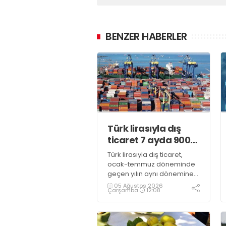
BENZER HABERLER
Türk lirasıyla dış
ticaret 7 ayda 900
milyar lirayı aştı
Türk lirasıyla dış ticaret,
ocak-temmuz döneminde
geçen yılın aynı dönemine
kıyasla yüzde 10,4 artarak,
05 Ağustos 2026
Çarşamba
12:08
916 milyar 966 milyon liraya
ulaştı