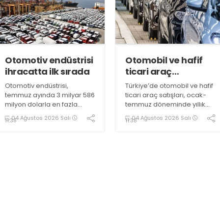
Otomotiv endüstrisi
Otomobil ve hafif
ihracatta ilk sırada
ticari araç
pazarında daralma
Otomotiv endüstrisi,
Türkiye’de otomobil ve hafif
temmuz ayında 3 milyar 586
ticari araç satışları, ocak-
milyon dolarla en fazla
temmuz döneminde yıllık
ihracata imza atan sektör
bazda yüzde 10,72 azalarak
04 Ağustos 2026 Salı
04 Ağustos 2026 Salı
11:38
11:38
olarak kayıtlara geçti
638 bin 965 oldu