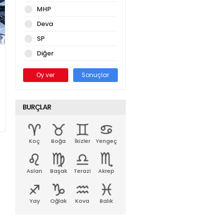
MHP
Deva
SP
Diğer
Oy ver
Sonuçlar
BURÇLAR
Koç
Boğa
İkizler
Yengeç
Aslan
Başak
Terazi
Akrep
Yay
Oğlak
Kova
Balık