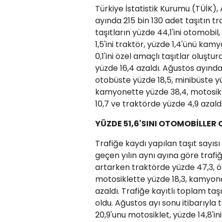
Türkiye İstatistik Kurumu (TÜİK), 
ayında 215 bin 130 adet taşıtın t
taşıtların yüzde 44,1'ini otomobi
1,5'ini traktör, yüzde 1,4'ünü kam
0,1'ini özel amaçlı taşıtlar oluştu
yüzde 16,4 azaldı. Ağustos ayında
otobüste yüzde 18,5, minibüste yü
kamyonette yüzde 38,4, motosikl
10,7 ve traktörde yüzde 4,9 azaldı
YÜZDE 51,6'SINI OTOMOBİLLER
Trafiğe kaydı yapılan taşıt sayısı
geçen yılın aynı ayına göre trafi
artarken traktörde yüzde 47,3, öz
motosiklette yüzde 18,3, kamyond
azaldı. Trafiğe kayıtlı toplam taş
oldu. Ağustos ayı sonu itibarıyla t
20,9'unu motosiklet, yüzde 14,8'in