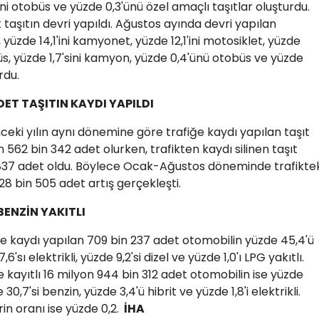
sini otobüs ve yüzde 0,3'ünü özel amaçlı taşıtlar oluşturdu.
taşıtın devri yapıldı. Ağustos ayında devri yapılan
 yüzde 14,1'ini kamyonet, yüzde 12,1'ini motosiklet, yüzde
nibüs, yüzde 1,7'sini kamyon, yüzde 0,4'ünü otobüs ve yüzde
rdu.
DET TAŞITIN KAYDI YAPILDI
ki yılın aynı dönemine göre trafiğe kaydı yapılan taşıt
n 562 bin 342 adet olurken, trafikten kaydı silinen taşıt
 837 adet oldu. Böylece Ocak-Ağustos döneminde trafiktek
28 bin 505 adet artış gerçekleşti.
BENZİN YAKITLI
kaydı yapılan 709 bin 237 adet otomobilin yüzde 45,4'ü
,6'sı elektrikli, yüzde 9,2'si dizel ve yüzde 1,0'ı LPG yakıtlı.
e kayıtlı 16 milyon 944 bin 312 adet otomobilin ise yüzde
e 30,7'si benzin, yüzde 3,4'ü hibrit ve yüzde 1,8'i elektrikli.
in oranı ise yüzde 0,2.
İHA