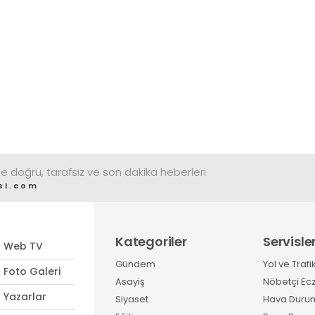
e doğru, tarafsız ve son dakika heberleri
si.com
Kategoriler
Servisle
Web TV
Gündem
Yol ve Trafi
Foto Galeri
Asayiş
Nöbetçi Ec
Yazarlar
Siyaset
Hava Duru