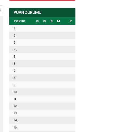
PUAN DURUMU
Takım
O
G
B
M
P
1.
2.
3.
4.
5.
6.
7.
8.
9.
10.
11.
12.
13.
14.
15.