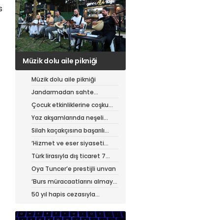
s
Jandarmadan sahte
çantacılara darbe
Müzik dolu aile pikniği
Jandarmadan sahte
çantacılara darbe
Çocuk etkinliklerine coşku
dolu final
Yaz akşamlarında neşeli
etkinlikler
Silah kaçakçısına başarılı
operasyon
‘Hizmet ve eser siyaseti
yapıyoruz’
Türk lirasıyla dış ticaret 7
ayda 900 milyar lirayı aştı
Oya Tuncer’e prestijli unvan
‘Burs müracaatlarını almaya
başladık’
50 yıl hapis cezasıyla
aranıyordu, yakalandı