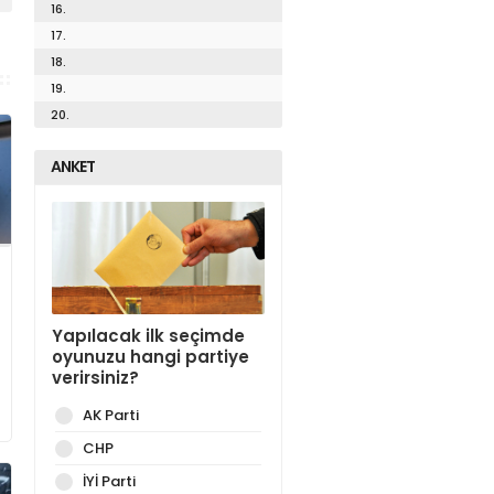
16.
17.
18.
19.
20.
ANKET
Yapılacak ilk seçimde
oyunuzu hangi partiye
verirsiniz?
AK Parti
CHP
İYİ Parti