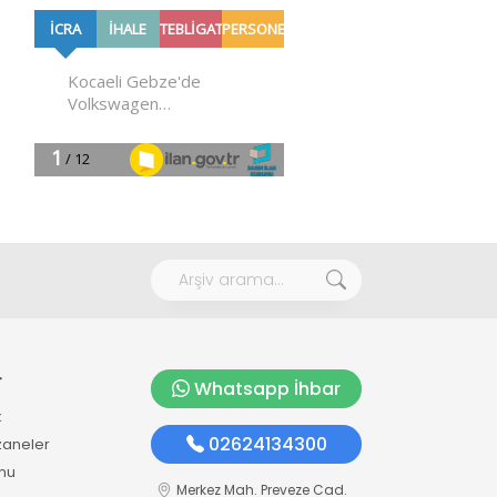
r
Whatsapp İhbar
k
02624134300
zaneler
mu
Merkez Mah. Preveze Cad.