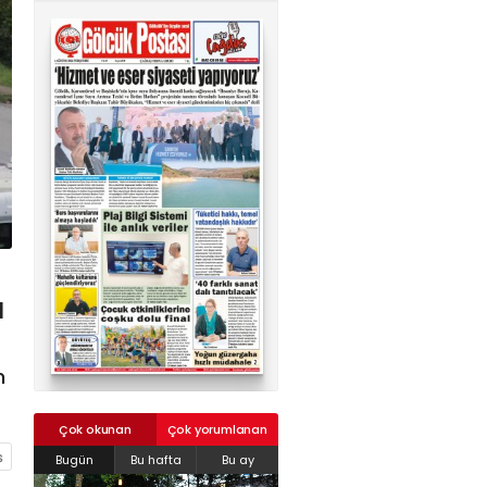
02624132333
haber@golcukpostasi.com
ı
m
Çok okunan
Çok yorumlanan
Bugün
Bu hafta
Bu ay