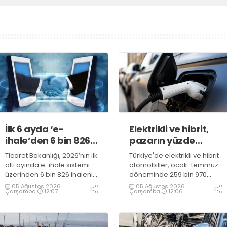
İlk 6 ayda ‘e-
Elektrikli ve hibrit,
ihale’den 6 bin 826
pazarın yüzde
ihale sonuçlandı
51,7’sini oluşturdu
Ticaret Bakanlığı, 2026’nın ilk
Türkiye'de elektrikli ve hibrit
altı ayında e-ihale sistemi
otomobiller, ocak-temmuz
üzerinden 6 bin 826 ihalenin
döneminde 259 bin 970
tamamlandığını, satışlardan
satışla toplam pazarın
05 Ağustos 2026
05 Ağustos 2026
Çarşamba
12:07
Çarşamba
12:06
Hazine’ye 2,7 milyar liranın
yüzde 51,7'sini oluşturdu
üzerinde gelir elde
edildiğini açıkladı