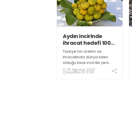
Aydın incirinde
ihracat hedefi 100
milyon dolar
Türkiye’nin üretim ve
ihracatında dünya lideri
olduğu taze incirde yeni
sezon başladı. Aydın’ın
05 Ağustos 2026
Çarşamba
12:06
coğrafi işaretli Sarılop
incirinde bu sezon
rekoltenin yüksek olması
beklenirken, ihracatta ise
100 milyon dolar
hedefleniyor