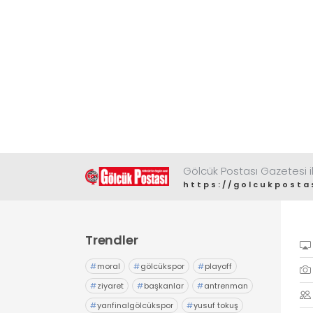
Gölcük Postası Gazetesi il
https://golcukposta
Trendler
#
moral
#
gölcükspor
#
playoff
#
ziyaret
#
başkanlar
#
antrenman
#
yarıfinalgölcükspor
#
yusuf tokuş