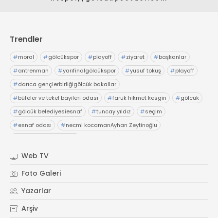
Trendler
#
moral
#
gölcükspor
#
playoff
#
ziyaret
#
başkanlar
#
antrenman
#
yarıfinalgölcükspor
#
yusuf tokuş
#
playoff
#
darıca gençlerbirliğigölcük bakallar
#
büfeler ve tekel bayileri odası
#
faruk hikmet kesgin
#
gölcük
#
gölcük belediyesiesnaf
#
tuncay yıldız
#
seçim
#
esnaf odası
#
necmi kocamanAyhan Zeytinoğlu
#
Kocaeli Sanayi Odası
Web TV
Foto Galeri
Yazarlar
Arşiv