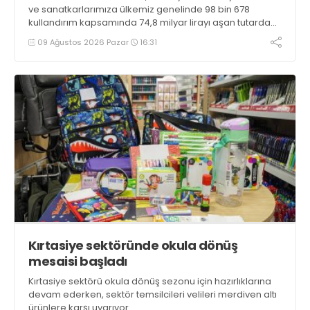
ve sanatkarlarımıza ülkemiz genelinde 98 bin 678
kullandırım kapsamında 74,8 milyar lirayı aşan tutarda
uygun geri ödeme koşullu finansman sağlanmıştır”
09 Ağustos 2026 Pazar
16:31
bilgisini verdi
Kırtasiye sektöründe okula dönüş
mesaisi başladı
Kırtasiye sektörü okula dönüş sezonu için hazırlıklarına
devam ederken, sektör temsilcileri velileri merdiven altı
ürünlere karşı uyarıyor