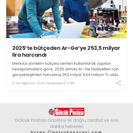
2025’te bütçeden Ar-Ge’ye 253,5 milyar
lira harcandı
Merkezi yönetim bütçesi verileri kullanılarak yapılan
hesaplamalara göre; 2025 yılında Ar-Ge faaliyetleri için
gerçekleştirilen harcama 253 milyar 544 milyon TL oldu.
Ar-Ge harcamalarının merkezi yönetim bütçesi
06 Ağustos 2026 Perşembe
11:40
içerisindeki oranı yüzde 1,58 oldu
Gölcük Postası Gazetesi ile doğru, tarafsız ve son
dakika heberleri
https://golcukpostasi.com