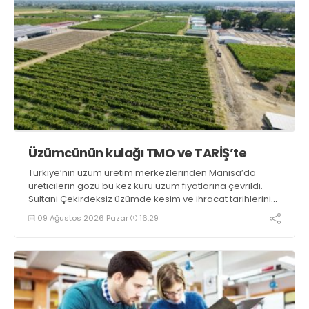
Üzümcünün kulağı TMO ve TARİŞ’te
Türkiye’nin üzüm üretim merkezlerinden Manisa’da
üreticilerin gözü bu kez kuru üzüm fiyatlarına çevrildi.
Sultani Çekirdeksiz üzümde kesim ve ihracat tarihlerinin
açıklanmasının ardından üreticiler, TMO ve TARİŞ’in
09 Ağustos 2026 Pazar
16:29
açıklayacağı avans ve kuru üzüm fiyatlarını beklemeye
başladı