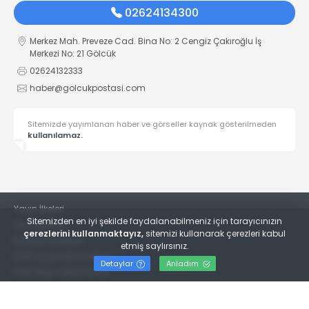
02624134300
Merkez Mah. Preveze Cad. Bina No: 2 Cengiz Çakıroğlu İş
Merkezi No: 21 Gölcük
02624132333
haber@golcukpostasi.com
Sitemizde yayımlanan haber ve görseller kaynak gösterilmeden
kullanılamaz.
Yayın İlkeleri
Sitemizden en iyi şekilde faydalanabilmeniz için tarayıcınızın
Veri Politikası
çerezlerini kullanmaktayız,
sitemizi kullanarak çerezleri kabul
Kullanım Şartları
etmiş saylırsınız.
KVKK Aydınlatma Metni
Detaylar
Anladım
KVKK Bilgi Talep Formu
© 2022
Gölcük Postası Gazetesi
- Tüm hakları saklıdır.