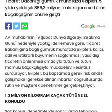
Ticaret Bakanlığı gümrük muhafaza ekipleri, 5
21 Gölcük
yılda yaklaşık 886,3 milyon liralık sigara ve tütün
02624132333
kaçakçılığının önüne geçti
haber@golcukpostasi.com
AA muhabirinin, "9 Şubat Dünya Sigarayı Bırakma
Günü" nedeniyle yaptığı derlemeye göre, Ticaret
Bakanlığına bağlı gümrük muhafaza ekipleri, kalıcı,
adil ve istikrarlı büyümenin sağlanması, yasa dışı
ticaretin önlenmesi amacıyla tütün ve tütün
mamulü kaçakçılığıyla mücadeleyi kesintisiz
sürdürüyor. Ekipler, bu kapsamda gerek risk analizi
çalışmaları gerekse alınan ihbarlar doğrultusunda
rutin ve müşterek denetimler gerçekleştiriyor.
1,3 MİLYON KİLOGRAM KAÇAK TÜTÜNE EL
KONULDU
Söz konusu denetimlerde son yıllarda teknolojik