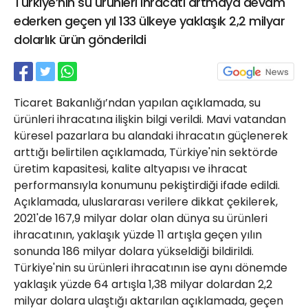
Türkiye’nin su ürünleri ihracatı artmaya devam
21 Gölcük
ederken geçen yıl 133 ülkeye yaklaşık 2,2 milyar
02624132333
dolarlık ürün gönderildi
haber@golcukpostasi.com
Ticaret Bakanlığı’ndan yapılan açıklamada, su
ürünleri ihracatına ilişkin bilgi verildi. Mavi vatandan
küresel pazarlara bu alandaki ihracatın güçlenerek
arttığı belirtilen açıklamada, Türkiye'nin sektörde
üretim kapasitesi, kalite altyapısı ve ihracat
performansıyla konumunu pekiştirdiği ifade edildi.
Açıklamada, uluslararası verilere dikkat çekilerek,
2021'de 167,9 milyar dolar olan dünya su ürünleri
ihracatının, yaklaşık yüzde 11 artışla geçen yılın
sonunda 186 milyar dolara yükseldiği bildirildi.
Türkiye'nin su ürünleri ihracatının ise aynı dönemde
yaklaşık yüzde 64 artışla 1,38 milyar dolardan 2,2
milyar dolara ulaştığı aktarılan açıklamada, geçen