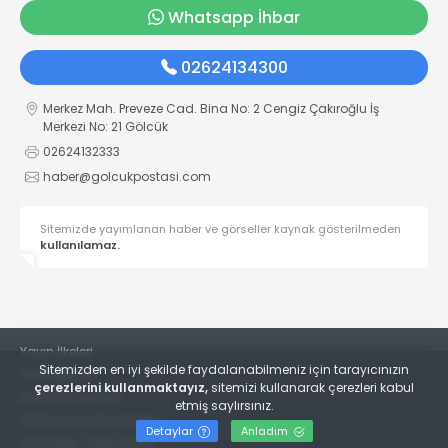
Whatsapp İhbar
02624134300
Merkez Mah. Preveze Cad. Bina No: 2 Cengiz Çakıroğlu İş
Merkezi No: 21 Gölcük
02624132333
haber@golcukpostasi.com
Sitemizde yayımlanan haber ve görseller kaynak gösterilmeden
kullanılamaz.
Yayın İlkeleri
Sitemizden en iyi şekilde faydalanabilmeniz için tarayıcınızın
Veri Politikası
çerezlerini kullanmaktayız,
sitemizi kullanarak çerezleri kabul
Kullanım Şartları
etmiş saylırsınız.
KVKK Aydınlatma Metni
Detaylar
Anladım
KVKK Bilgi Talep Formu