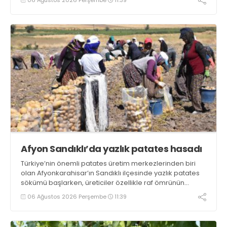
Afyon Sandıklı’da yazlık patates hasadı
Türkiye’nin önemli patates üretim merkezlerinden biri
olan Afyonkarahisar’ın Sandıklı ilçesinde yazlık patates
sökümü başlarken, üreticiler özellikle raf ömrünün
yaklaşık 2 ay olması ve rengi bakımından tüketimde
06 Ağustos 2026 Perşembe
11:39
Sandıklı patatesinin daha fazla tercih edildiğini belirtti