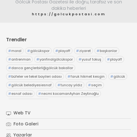
Gölcük Postası Gazetesi ile doğru, tarafsız ve son
dakika heberleri
https://golcukpostasi.com
Trendler
#
moral
#
gölcükspor
#
playoff
#
ziyaret
#
başkanlar
#
antrenman
#
yarıfinalgölcükspor
#
yusuf tokuş
#
playoff
#
darıca gençlerbirliğigölcük bakallar
#
büfeler ve tekel bayileri odası
#
faruk hikmet kesgin
#
gölcük
#
gölcük belediyesiesnaf
#
tuncay yıldız
#
seçim
#
esnaf odası
#
necmi kocamanAyhan Zeytinoğlu
#
Kocaeli Sanayi Odası
Web TV
Foto Galeri
Yazarlar