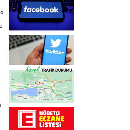
da
u
z