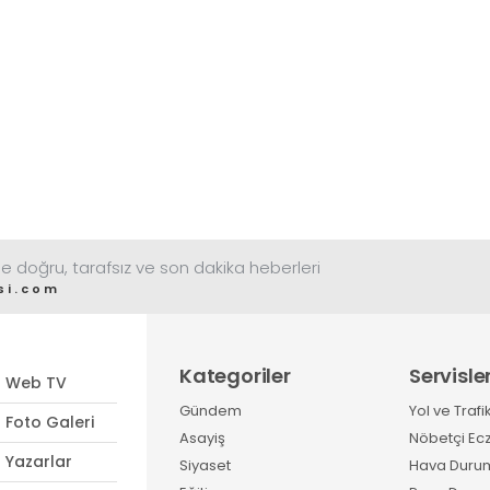
e doğru, tarafsız ve son dakika heberleri
si.com
Kategoriler
Servisle
Web TV
Gündem
Yol ve Trafi
Foto Galeri
Asayiş
Nöbetçi Ec
Yazarlar
Siyaset
Hava Duru