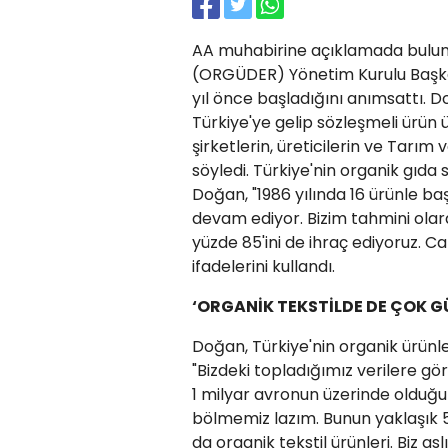
AA muhabirine açıklamada bulunan
(ORGÜDER) Yönetim Kurulu Başka
yıl önce başladığını anımsattı. Do
Türkiye'ye gelip sözleşmeli ürün
şirketlerin, üreticilerin ve Tarı
söyledi. Türkiye'nin organik gıda
Doğan, "1986 yılında 16 ürünle ba
devam ediyor. Bizim tahmini olara
yüzde 85'ini de ihraç ediyoruz. Ca
ifadelerini kullandı.
‘ORGANİK TEKSTİLDE DE ÇOK 
Doğan, Türkiye'nin organik ürünle
"Bizdeki topladığımız verilere gör
1 milyar avronun üzerinde olduğu
bölmemiz lazım. Bunun yaklaşık 5
da organik tekstil ürünleri. Biz as