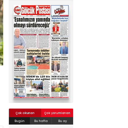
02624132333
haber@golcukpostasi.com
Çok okunan
Çok yorumlanan
Bugün
Bu hafta
Bu ay