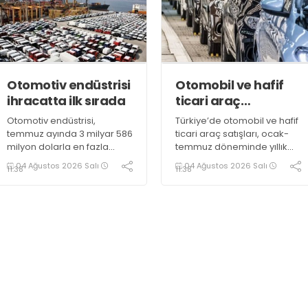
Otomotiv endüstrisi
Otomobil ve hafif
ihracatta ilk sırada
ticari araç
pazarında daralma
Otomotiv endüstrisi,
Türkiye’de otomobil ve hafif
temmuz ayında 3 milyar 586
ticari araç satışları, ocak-
milyon dolarla en fazla
temmuz döneminde yıllık
ihracata imza atan sektör
bazda yüzde 10,72 azalarak
04 Ağustos 2026 Salı
04 Ağustos 2026 Salı
11:38
11:38
olarak kayıtlara geçti
638 bin 965 oldu