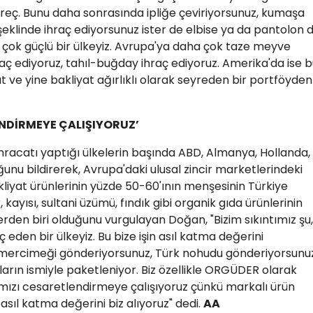
reç. Bunu daha sonrasında ipliğe çeviriyorsunuz, kumaşa
şeklinde ihraç ediyorsunuz ister de elbise ya da pantolon 
çok güçlü bir ülkeyiz. Avrupa'ya daha çok taze meyve
 ediyoruz, tahıl-buğday ihraç ediyoruz. Amerika'da ise b
 ve yine bakliyat ağırlıklı olarak seyreden bir portföyden
NDİRMEYE ÇALIŞIYORUZ’
ihracatı yaptığı ülkelerin başında ABD, Almanya, Hollanda,
uğunu bildirerek, Avrupa'daki ulusal zincir marketlerindeki
kliyat ürünlerinin yüzde 50-60'ının menşesinin Türkiye
, kayısı, sultani üzümü, fındık gibi organik gıda ürünlerinin
lerden biri olduğunu vurgulayan Doğan, "Bizim sıkıntımız şu,
eden bir ülkeyiz. Bu bize işin asıl katma değerini
 mercimeği gönderiyorsunuz, Türk nohudu gönderiyorsunu
rın ismiyle paketleniyor. Biz özellikle ORGÜDER olarak
rımızı cesaretlendirmeye çalışıyoruz çünkü markalı ürün
asıl katma değerini biz alıyoruz" dedi.
AA