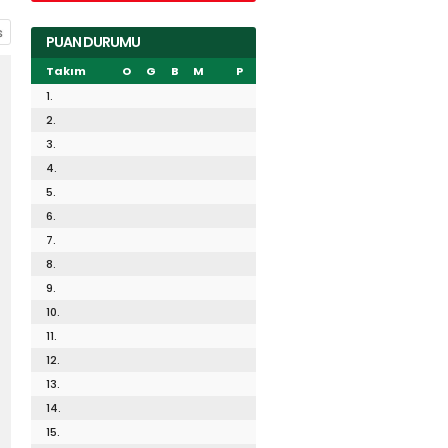
PUAN DURUMU
Takım
O
G
B
M
P
1.
2.
3.
4.
5.
6.
7.
8.
9.
10.
11.
12.
13.
14.
15.