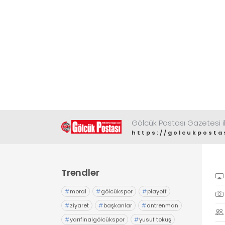
Gölcük Postası Gazetesi il
https://golcukposta
Trendler
#
moral
#
gölcükspor
#
playoff
#
ziyaret
#
başkanlar
#
antrenman
#
yarıfinalgölcükspor
#
yusuf tokuş