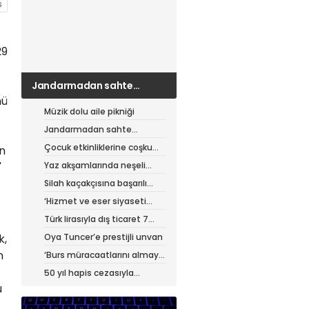
29
Jandarmadan sahte
çantacılara darbe
nü
Müzik dolu aile pikniği
Jandarmadan sahte
çantacılara darbe
Çocuk etkinliklerine coşku
in
dolu final
Yaz akşamlarında neşeli
"
etkinlikler
Silah kaçakçısına başarılı
operasyon
‘Hizmet ve eser siyaseti
yapıyoruz’
Türk lirasıyla dış ticaret 7
ayda 900 milyar lirayı aştı
Oya Tuncer’e prestijli unvan
k,
n
‘Burs müracaatlarını almaya
başladık’
50 yıl hapis cezasıyla
aranıyordu, yakalandı
u