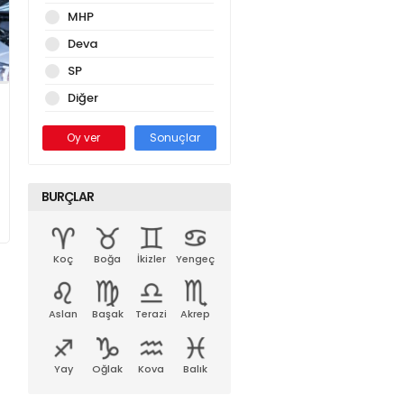
MHP
Deva
SP
Diğer
Oy ver
Sonuçlar
BURÇLAR
Koç
Boğa
İkizler
Yengeç
Aslan
Başak
Terazi
Akrep
Yay
Oğlak
Kova
Balık