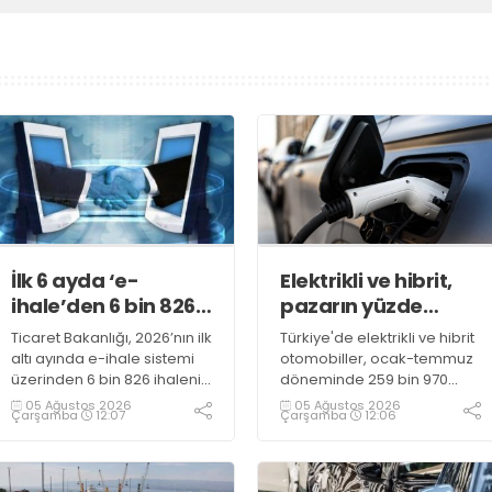
İlk 6 ayda ‘e-
Elektrikli ve hibrit,
ihale’den 6 bin 826
pazarın yüzde
ihale sonuçlandı
51,7’sini oluşturdu
Ticaret Bakanlığı, 2026’nın ilk
Türkiye'de elektrikli ve hibrit
altı ayında e-ihale sistemi
otomobiller, ocak-temmuz
üzerinden 6 bin 826 ihalenin
döneminde 259 bin 970
tamamlandığını, satışlardan
satışla toplam pazarın
05 Ağustos 2026
05 Ağustos 2026
Çarşamba
12:07
Çarşamba
12:06
Hazine’ye 2,7 milyar liranın
yüzde 51,7'sini oluşturdu
üzerinde gelir elde
edildiğini açıkladı