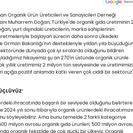
 Organik Ürün Üreticileri ve Sanayicileri Derneği
nı Muharrem Doğan, Türkiye'de organik gıda üretiminin 
ğan, yurt dışındaki üreticilerin, marka sahiplerinin
 üretmeleriyle başlayan sürecin daha sonra ülkedeki
m ve Orman Bakanlığı'nın destekleriyle yıldan yıla büyüdüğü
 sektöründe dünyada çok iyi sıralarda olduğunu bildiren
şladığımız hikayemiz şu an 270'in üstünde organik ürünle
k yıllık üretimimiz 2 milyon ton seviyesinde ve üretimimiz
ri açığa pozitif anlamda katkı veren çok ciddi bir sektörüz
GÜÇLÜYÜZ’
rdeki ihracatında başarılı bir seviyede olduğunu belirtere
e 2024 yılı sonu itibarıyla organik ürünlerdeki ihracatımızı
nu söyleyebiliriz. Ama bunu temelde 2 farklı kategoriye
00 milyon avrosu organik gıda ürünleri, 500 milyon avros
lında organik tekstilde de çok güçlü bir ülkeyiz. Organik