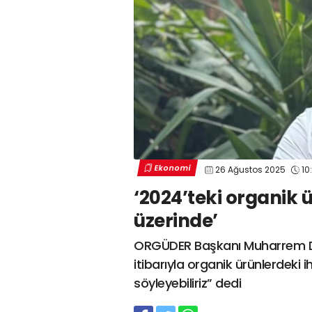
Ekonomi
26 Ağustos 2025
10
‘2024’teki organik 
üzerinde’
ORGÜDER Başkanı Muharrem Doğ
itibarıyla organik ürünlerdeki
söyleyebiliriz” dedi