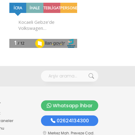
r
Whatsapp İhbar
k
02624134300
zaneler
mu
Merkez Mah. Preveze Cad.