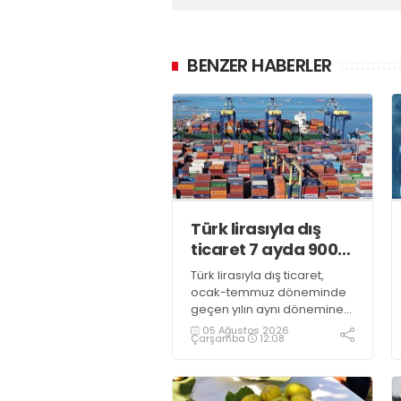
BENZER HABERLER
Türk lirasıyla dış
ticaret 7 ayda 900
milyar lirayı aştı
Türk lirasıyla dış ticaret,
ocak-temmuz döneminde
geçen yılın aynı dönemine
kıyasla yüzde 10,4 artarak,
05 Ağustos 2026
Çarşamba
12:08
916 milyar 966 milyon liraya
ulaştı