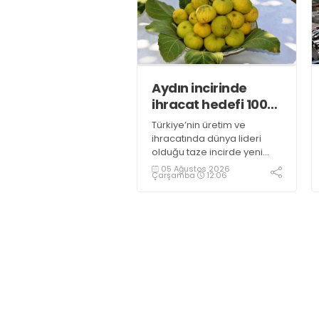
Aydın incirinde
ihracat hedefi 100
milyon dolar
Türkiye’nin üretim ve
ihracatında dünya lideri
olduğu taze incirde yeni
sezon başladı. Aydın’ın
05 Ağustos 2026
Çarşamba
12:06
coğrafi işaretli Sarılop
incirinde bu sezon
rekoltenin yüksek olması
beklenirken, ihracatta ise
100 milyon dolar
hedefleniyor