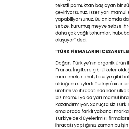
tekstil pamuktan başlayan bir sü
çeviriyorsunuz. İster yarı mamul 
yapabiliyorsunuz. Bu anlamda da 
sebze, kurumuş meyve sebze ihraç
daha çok yağlı tohumlar, hububat
oluşuyor" dedi.
‘TÜRK FİRMALARINI CESARETLE
Doğan, Türkiye'nin organik ürün 
Fransa, İngiltere gibi ülkeler old
mercimek, nohut, fasulye gibi ba
olduğunu söyledi. Türkiye'nin incir
üretimi ve ihracatında lider ülke
biz mamul ya da yarı mamul ihraç 
kazandırmıyor. Sonuçta siz Türk
ama orada farklı yabancı markala
Türkiye'deki üyelerimizi, firmala
ihracatı yaptığınız zaman bu işin 