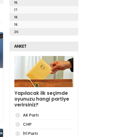
16.
17.
18.
19.
20.
ANKET
Yapılacak ilk seçimde
oyunuzu hangi partiye
verirsiniz?
AK Parti
CHP
İYİ Parti