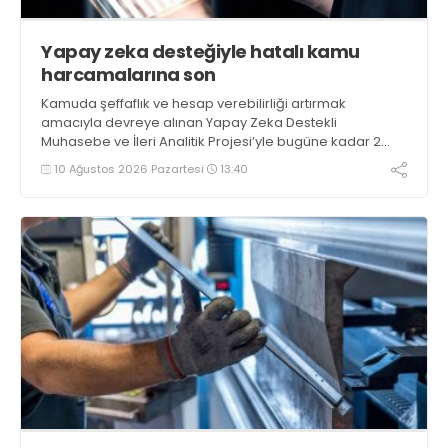
Yapay zeka desteğiyle hatalı kamu
harcamalarına son
Kamuda şeffaflık ve hesap verebilirliği artırmak
amacıyla devreye alınan Yapay Zeka Destekli
Muhasebe ve İleri Analitik Projesi’yle bugüne kadar 2
milyar liranın üzerinde verimsizlik riski taşıyan kamu
10 Ağustos 2026 Pazartesi
13:40
harcaması tespit edildi