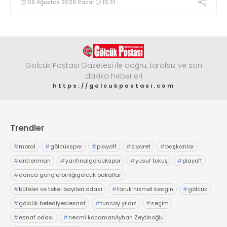
09 Ağustos 2026 Pazar
16:31
Gölcük Postası Gazetesi ile doğru, tarafsız ve son
dakika heberleri
https://golcukpostasi.com
Trendler
#
moral
#
gölcükspor
#
playoff
#
ziyaret
#
başkanlar
#
antrenman
#
yarıfinalgölcükspor
#
yusuf tokuş
#
playoff
#
darıca gençlerbirliğigölcük bakallar
#
büfeler ve tekel bayileri odası
#
faruk hikmet kesgin
#
gölcük
#
gölcük belediyesiesnaf
#
tuncay yıldız
#
seçim
#
esnaf odası
#
necmi kocamanAyhan Zeytinoğlu