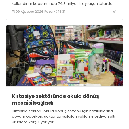
kullandırım kapsamında 74,8 milyar lirayı aşan tutarda
uygun geri ödeme koşullu finansman sağlanmıştır”
09 Ağustos 2026 Pazar
16:31
bilgisini verdi
Kırtasiye sektöründe okula dönüş
mesaisi başladı
Kırtasiye sektörü okula dönüş sezonu için hazırlıklarına
devam ederken, sektör temsilcileri velileri merdiven altı
ürünlere karşı uyarıyor