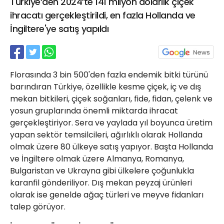
Türkiye’den 2024’te 141 milyon dolarlık çiçek
21 Gölcük
ihracatı gerçekleştirildi, en fazla Hollanda ve
02624132333
İngiltere'ye satış yapıldı
haber@golcukpostasi.com
Florasında 3 bin 500'den fazla endemik bitki türünü
barındıran Türkiye, özellikle kesme çiçek, iç ve dış
mekan bitkileri, çiçek soğanları, fide, fidan, çelenk ve
yosun gruplarında önemli miktarda ihracat
gerçekleştiriyor. Sera ve yaylada yıl boyunca üretim
yapan sektör temsilcileri, ağırlıklı olarak Hollanda
olmak üzere 80 ülkeye satış yapıyor. Başta Hollanda
ve İngiltere olmak üzere Almanya, Romanya,
Bulgaristan ve Ukrayna gibi ülkelere çoğunlukla
karanfil gönderiliyor. Dış mekan peyzaj ürünleri
olarak ise genelde ağaç türleri ve meyve fidanları
talep görüyor.