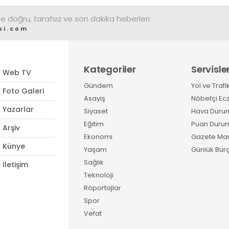
e doğru, tarafsız ve son dakika heberleri
si.com
Kategoriler
Servisle
Web TV
Gündem
Yol ve Trafi
Foto Galeri
Asayiş
Nöbetçi Ec
Yazarlar
Siyaset
Hava Duru
Eğitim
Puan Duru
Arşiv
Ekonomi
Gazete Man
Künye
Yaşam
Günlük Burç
Sağlık
İletişim
Teknoloji
Röportajlar
Spor
Vefat