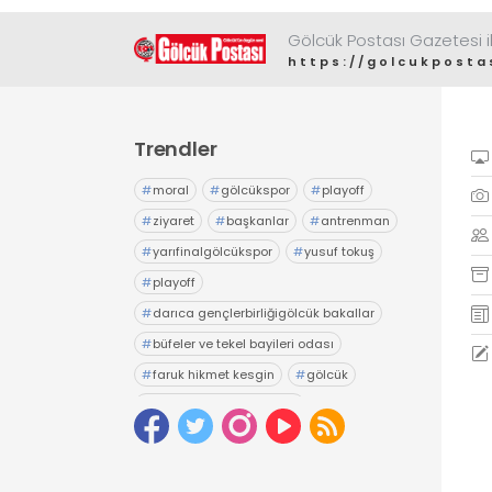
Gölcük Postası Gazetesi il
https://golcukposta
Trendler
#
moral
#
gölcükspor
#
playoff
#
ziyaret
#
başkanlar
#
antrenman
#
yarıfinalgölcükspor
#
yusuf tokuş
#
playoff
#
darıca gençlerbirliğigölcük bakallar
#
büfeler ve tekel bayileri odası
#
faruk hikmet kesgin
#
gölcük
#
gölcük belediyesiesnaf
#
tuncay yıldız
#
seçim
#
esnaf odası