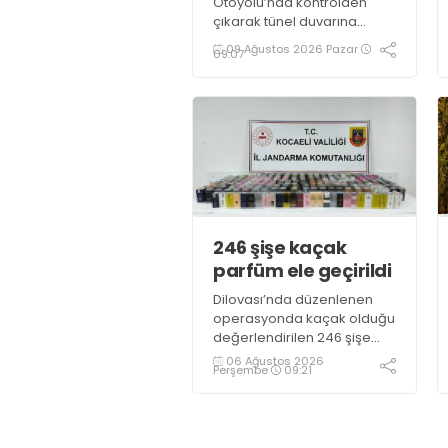
Otoyolu’nda kontrolden
çıkarak tünel duvarına
çarpan hafif ticari araçtaki 3
09 Ağustos 2026 Pazar
09:07
kişi hayatını kaybetti, 1 kişi
ağır yaralandı
246 şişe kaçak
parfüm ele geçirildi
Dilovası’nda düzenlenen
operasyonda kaçak olduğu
değerlendirilen 246 şişe
parfüm ele geçirildi
06 Ağustos 2026
Perşembe
09:21