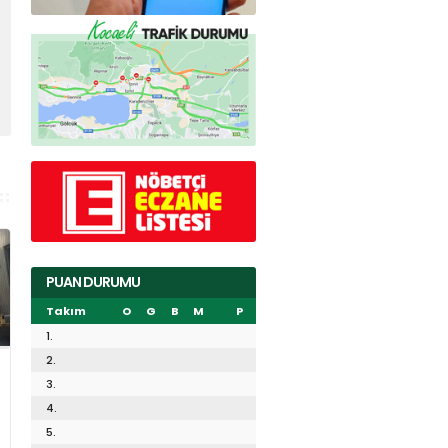
PUAN DURUMU
Takım
O
G
B
M
P
1.
2.
3.
4.
5.