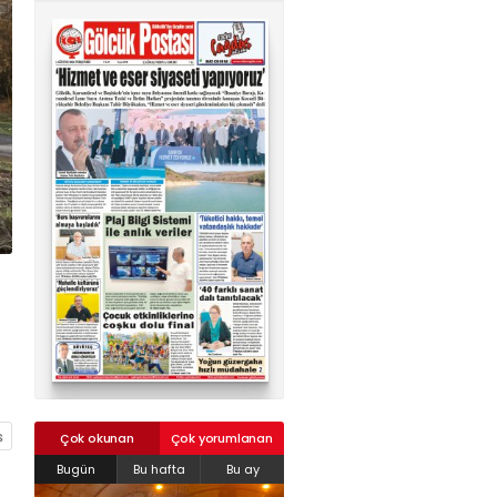
02624132333
haber@golcukpostasi.com
Çok okunan
Çok yorumlanan
Bugün
Bu hafta
Bu ay