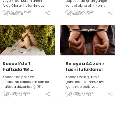
veya Kredi Kurumlarının
deposunda çıkan yangın
Araç Olarak Kullanılması
kontrol altına alınırken,
Suretiyle Dolandırıcılık”
duman sebebiyle TEM ve
06 Ağustos 2026
06 Ağustos 2026
Perşembe
11:00
Perşembe
09:23
suçundan 11 yıl 3 ay
D100 Karayolu’nda göz gözü
kesinleşmiş hapis cezası
görmedi
bulunan şahıs yakalandı
Kocaeli’de 1
Bir ayda 44 zehir
haftada 151
taciri tutuklandı
uyuşturucu
Kocaeli’de polis ve
Kocaeli Valiliği, ilimiz
operasyonu
jandarma ekiplerinin son bir
genelinde Temmuz ayı
haftada düzenlediği 151
içerisinde polis ve
uyuşturucu operasyonunda
jandarma ekiplerince
05 Ağustos 2026
05 Ağustos 2026
Çarşamba
11:17
Çarşamba
11:16
161 şüpheli hakkında adli
uyuşturucu ile mücadele
işlem başlatıldı.
kapsamında yapılan
Operasyonlarda yaklaşık 2
çalışmaların sonuçlarını
kilogram uyuşturucu
açıkladı. Çalışmalar