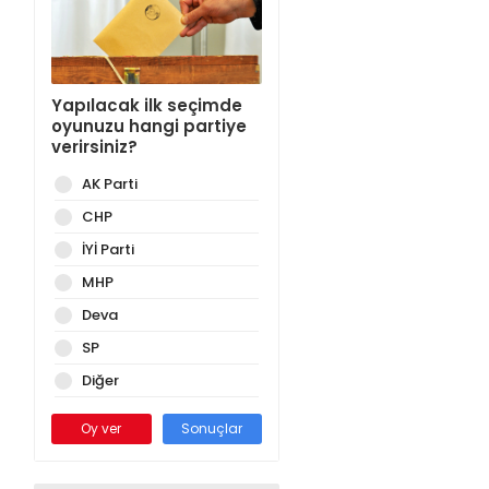
Yapılacak ilk seçimde
oyunuzu hangi partiye
verirsiniz?
AK Parti
CHP
İYİ Parti
MHP
Deva
SP
Diğer
Oy ver
Sonuçlar