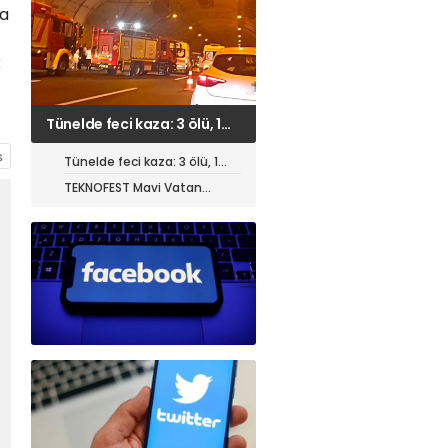
na
k
TEKNOFEST Mavi Vatan
öncesi toplantı yapıldı
Tünelde feci kaza: 3 ölü, 1
ağır yaralı
TEKNOFEST Mavi Vatan
öncesi toplantı yapıldı