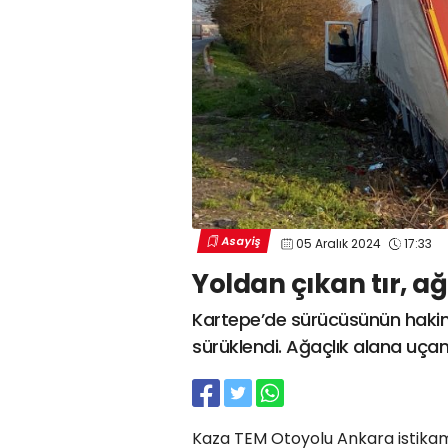
Asayiş
05 Aralık 2024
17:33
Yoldan çıkan tır, a
Kartepe’de sürücüsünün hakimi
sürüklendi. Ağaçlık alana uçan 
Kaza TEM Otoyolu Ankara istikam