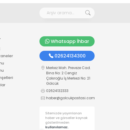
r
Whatsapp İhbar
k
02624134300
zaneler
mu
Merkez Mah. Preveze Cad.
mu
Bina No: 2 Cengiz
şetleri
Çakıroğlu İş Merkezi No: 21
Gölcük
lar
02624132333
haber@golcukpostasi.com
Sitemizde yayımlanan
haber ve görseller kaynak
gösterilmeden
kullanılamaz.