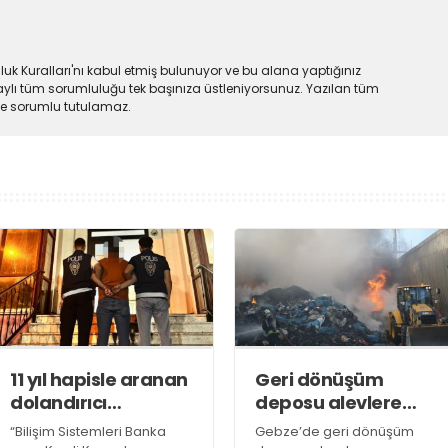
uk Kuralları'nı kabul etmiş bulunuyor ve bu alana yaptığınız
ylı tüm sorumluluğu tek başınıza üstleniyorsunuz. Yazılan tüm
lde sorumlu tutulamaz.
11 yıl hapisle aranan
Geri dönüşüm
dolandırıcı
deposu alevlere
yakalandı
teslim oldu
“Bilişim Sistemleri Banka
Gebze’de geri dönüşüm