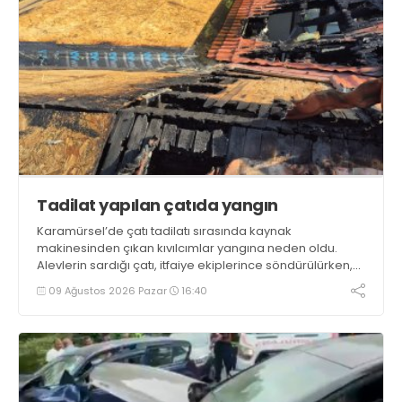
Tadilat yapılan çatıda yangın
Karamürsel’de çatı tadilatı sırasında kaynak
makinesinden çıkan kıvılcımlar yangına neden oldu.
Alevlerin sardığı çatı, itfaiye ekiplerince söndürülürken,
evde hasar meydana geldi
09 Ağustos 2026 Pazar
16:40