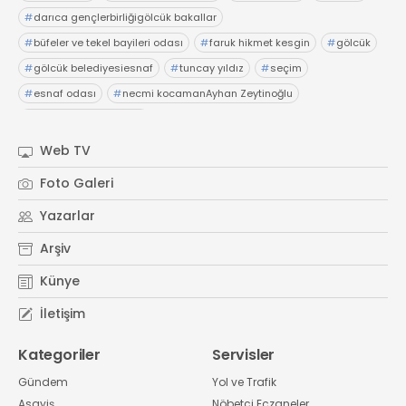
#
darıca gençlerbirliğigölcük bakallar
#
büfeler ve tekel bayileri odası
#
faruk hikmet kesgin
#
gölcük
#
gölcük belediyesiesnaf
#
tuncay yıldız
#
seçim
#
esnaf odası
#
necmi kocamanAyhan Zeytinoğlu
#
Kocaeli Sanayi Odası
Web TV
Foto Galeri
Yazarlar
Arşiv
Künye
İletişim
Kategoriler
Servisler
Gündem
Yol ve Trafik
Asayiş
Nöbetçi Eczaneler