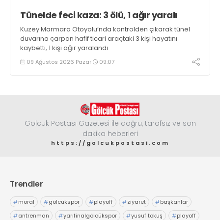
Tünelde feci kaza: 3 ölü, 1 ağır yaralı
Kuzey Marmara Otoyolu’nda kontrolden çıkarak tünel
duvarına çarpan hafif ticari araçtaki 3 kişi hayatını
kaybetti, 1 kişi ağır yaralandı
09 Ağustos 2026 Pazar
09:07
Gölcük Postası Gazetesi ile doğru, tarafsız ve son
dakika heberleri
https://golcukpostasi.com
Trendler
#
moral
#
gölcükspor
#
playoff
#
ziyaret
#
başkanlar
#
antrenman
#
yarıfinalgölcükspor
#
yusuf tokuş
#
playoff