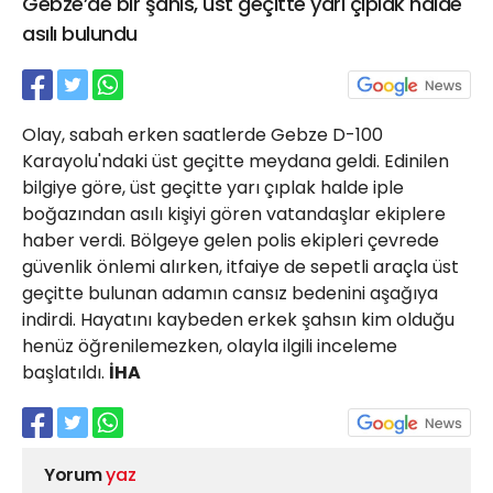
Gebze’de bir şahıs, üst geçitte yarı çıplak halde
21 Gölcük
asılı bulundu
02624132333
haber@golcukpostasi.com
Olay, sabah erken saatlerde Gebze D-100
Karayolu'ndaki üst geçitte meydana geldi. Edinilen
bilgiye göre, üst geçitte yarı çıplak halde iple
boğazından asılı kişiyi gören vatandaşlar ekiplere
haber verdi. Bölgeye gelen polis ekipleri çevrede
güvenlik önlemi alırken, itfaiye de sepetli araçla üst
geçitte bulunan adamın cansız bedenini aşağıya
indirdi. Hayatını kaybeden erkek şahsın kim olduğu
henüz öğrenilemezken, olayla ilgili inceleme
başlatıldı.
İHA
Yorum
yaz