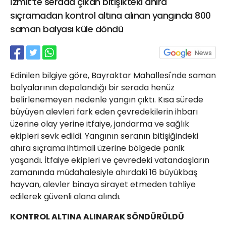
İzmit’te serada çıkan bitişikteki ahıra
21 Gölcük
sıçramadan kontrol altına alınan yangında 800
02624132333
saman balyası küle döndü
haber@golcukpostasi.com
Edinilen bilgiye göre, Bayraktar Mahallesi'nde saman
balyalarının depolandığı bir serada henüz
belirlenemeyen nedenle yangın çıktı. Kısa sürede
büyüyen alevleri fark eden çevredekilerin ihbarı
üzerine olay yerine itfaiye, jandarma ve sağlık
ekipleri sevk edildi. Yangının seranın bitişiğindeki
ahıra sıçrama ihtimali üzerine bölgede panik
yaşandı. İtfaiye ekipleri ve çevredeki vatandaşların
zamanında müdahalesiyle ahırdaki 16 büyükbaş
hayvan, alevler binaya sirayet etmeden tahliye
edilerek güvenli alana alındı.
KONTROL ALTINA ALINARAK SÖNDÜRÜLDÜ