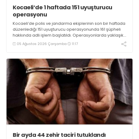
Kocaeli’de 1 haftada 151 uyuşturucu
operasyonu
Kocaeli’de polis ve jandarma ekiplerinin son bir haftada
düzenlediği 151 uyuşturucu operasyonunda 161 şüpheli
hakkında adli işlem başlatıldı. Operasyonlarda yaklaşık
2 kilogram uyuşturucu madde ile 121 kök kenevir bitkisi
05 Ağustos 2026 Çarşamba
11:17
ele geçirilirken, 9 şüpheli tutuklandı
Bir ayda 44 zehir taciri tutuklandı