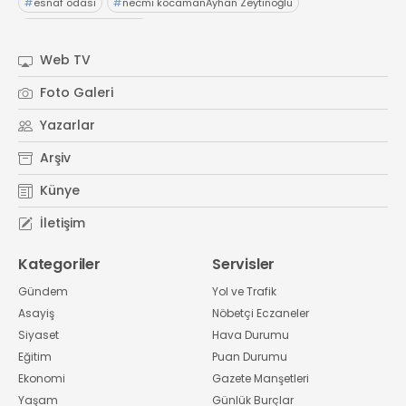
#
esnaf odası
#
necmi kocamanAyhan Zeytinoğlu
#
Kocaeli Sanayi Odası
Web TV
Foto Galeri
Yazarlar
Arşiv
Künye
İletişim
Kategoriler
Servisler
Gündem
Yol ve Trafik
Asayiş
Nöbetçi Eczaneler
Siyaset
Hava Durumu
Eğitim
Puan Durumu
Ekonomi
Gazete Manşetleri
Yaşam
Günlük Burçlar