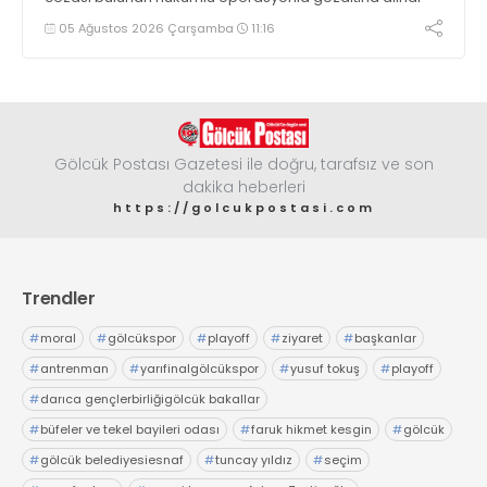
05 Ağustos 2026 Çarşamba
11:16
Gölcük Postası Gazetesi ile doğru, tarafsız ve son
dakika heberleri
https://golcukpostasi.com
Trendler
#
moral
#
gölcükspor
#
playoff
#
ziyaret
#
başkanlar
#
antrenman
#
yarıfinalgölcükspor
#
yusuf tokuş
#
playoff
#
darıca gençlerbirliğigölcük bakallar
#
büfeler ve tekel bayileri odası
#
faruk hikmet kesgin
#
gölcük
#
gölcük belediyesiesnaf
#
tuncay yıldız
#
seçim