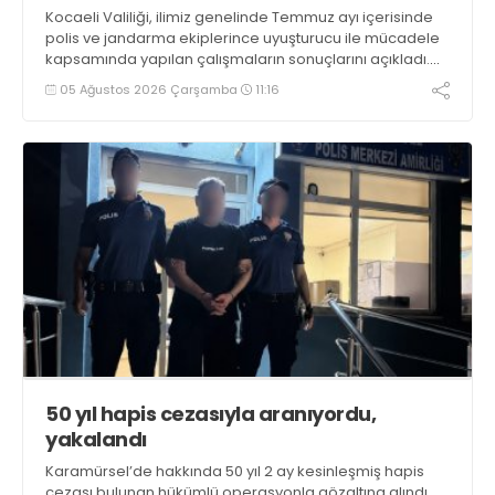
Kocaeli Valiliği, ilimiz genelinde Temmuz ayı içerisinde
polis ve jandarma ekiplerince uyuşturucu ile mücadele
kapsamında yapılan çalışmaların sonuçlarını açıkladı.
Çalışmalar sonucunda uyuşturucu ve uyarıcı madde
05 Ağustos 2026 Çarşamba
11:16
kullanan, ticaretini ve sevkiyatını yapan 44 şahıs
tutuklandı
50 yıl hapis cezasıyla aranıyordu,
yakalandı
Karamürsel’de hakkında 50 yıl 2 ay kesinleşmiş hapis
cezası bulunan hükümlü operasyonla gözaltına alındı