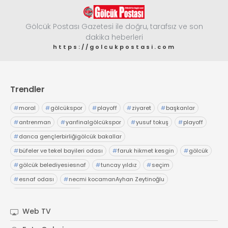
Gölcük Postası Gazetesi ile doğru, tarafsız ve son
dakika heberleri
https://golcukpostasi.com
Trendler
#
moral
#
gölcükspor
#
playoff
#
ziyaret
#
başkanlar
#
antrenman
#
yarıfinalgölcükspor
#
yusuf tokuş
#
playoff
#
darıca gençlerbirliğigölcük bakallar
#
büfeler ve tekel bayileri odası
#
faruk hikmet kesgin
#
gölcük
#
gölcük belediyesiesnaf
#
tuncay yıldız
#
seçim
#
esnaf odası
#
necmi kocamanAyhan Zeytinoğlu
#
Kocaeli Sanayi Odası
Web TV