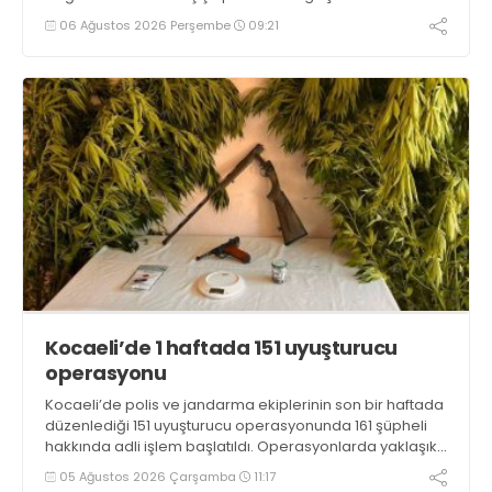
06 Ağustos 2026 Perşembe
09:21
Kocaeli’de 1 haftada 151 uyuşturucu
operasyonu
Kocaeli’de polis ve jandarma ekiplerinin son bir haftada
düzenlediği 151 uyuşturucu operasyonunda 161 şüpheli
hakkında adli işlem başlatıldı. Operasyonlarda yaklaşık
2 kilogram uyuşturucu madde ile 121 kök kenevir bitkisi
05 Ağustos 2026 Çarşamba
11:17
ele geçirilirken, 9 şüpheli tutuklandı