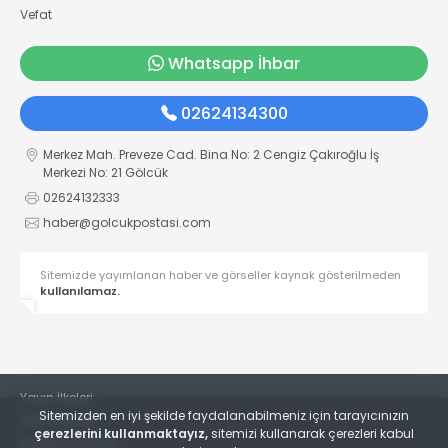
Vefat
Whatsapp İhbar
02624134300
Merkez Mah. Preveze Cad. Bina No: 2 Cengiz Çakıroğlu İş
Merkezi No: 21 Gölcük
02624132333
haber@golcukpostasi.com
Sitemizde yayımlanan haber ve görseller kaynak gösterilmeden
kullanılamaz.
Yayın İlkeleri
Sitemizden en iyi şekilde faydalanabilmeniz için tarayıcınızın
Veri Politikası
çerezlerini kullanmaktayız,
sitemizi kullanarak çerezleri kabul
Kullanım Şartları