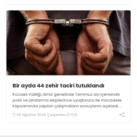
Bir ayda 44 zehir taciri tutuklandı
Kocaeli Valiliği, ilimiz genelinde Temmuz ayı içerisinde
polis ve jandarma ekiplerince uyuşturucu ile mücadele
kapsamında yapılan çalışmaların sonuçlarını açıkladı.
Çalışmalar sonucunda uyuşturucu ve uyarıcı madde
05 Ağustos 2026 Çarşamba
11:16
kullanan, ticaretini ve sevkiyatını yapan 44 şahıs
tutuklandı