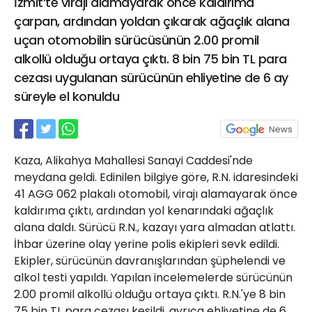
İzmit’te virajı alamayarak önce kaldırıma
21 Gölcük
çarpan, ardından yoldan çıkarak ağaçlık alana
02624132333
uçan otomobilin sürücüsünün 2.00 promil
haber@golcukpostasi.com
alkollü olduğu ortaya çıktı. 8 bin 75 bin TL para
cezası uygulanan sürücünün ehliyetine de 6 ay
süreyle el konuldu
Kaza, Alikahya Mahallesi Sanayi Caddesi'nde
meydana geldi. Edinilen bilgiye göre, R.N. idaresindeki
41 AGG 062 plakalı otomobil, virajı alamayarak önce
kaldırıma çıktı, ardından yol kenarındaki ağaçlık
alana daldı. Sürücü R.N., kazayı yara almadan atlattı.
İhbar üzerine olay yerine polis ekipleri sevk edildi.
Ekipler, sürücünün davranışlarından şüphelendi ve
alkol testi yapıldı. Yapılan incelemelerde sürücünün
2.00 promil alkollü olduğu ortaya çıktı. R.N.'ye 8 bin
75 bin TL para cezası kesildi, ayrıca ehliyetine de 6