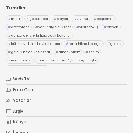
Trendler
#
moral
#
gölcükspor
#
playoff
#
ziyaret
#
başkanlar
#
antrenman
#
yarıfinalgölcükspor
#
yusuf tokuş
#
playoff
#
darıca gençlerbirliğigölcük bakallar
#
büfeler ve tekel bayileri odası
#
faruk hikmet kesgin
#
gölcük
#
gölcük belediyesiesnaf
#
tuncay yıldız
#
seçim
#
esnaf odası
#
necmi kocamanAyhan Zeytinoğlu
#
Kocaeli Sanayi Odası
Web TV
Foto Galeri
Yazarlar
Arşiv
Künye
İletişim