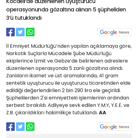
Kocaeli’de düzenlenen uyuşturucu
21 Gölcük
operasyonunda gözaltına alınan 5 şüpheliden
02624132333
3’ü tutuklandı
haber@golcukpostasi.com
İl Emniyet Müdürlüğü’nden yapılan açıklamaya göre,
Narkotik Suçlarla Mücadele Şube Müdürlüğü
ekiplerince İzmit ve Gebze’de belirlenen adreslere
düzenlenen operasyonda 5 zanlı gözaltına alındı.
Zanlıların ikamet ve üst aramalarında, 41 gram
sentetik uyuşturucu ile uyuşturucu ticaretinden elde
edildiği değerlendirilen 2 bin 290 lira ele geçirildi.
Şüphelilerden 2'si emniyetteki işlemlerinin ardından
serbest bırakıldı. Adliyeye sevk edilen Y.M.Y, Y.E.E. ve
Z.B. çıkarıldıkları hakimlikçe tutuklandı.
AA