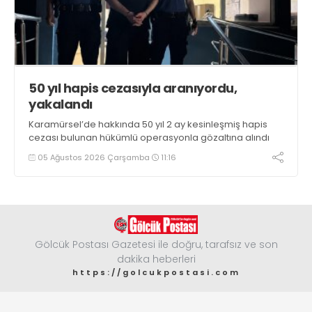
50 yıl hapis cezasıyla aranıyordu,
yakalandı
Karamürsel’de hakkında 50 yıl 2 ay kesinleşmiş hapis
cezası bulunan hükümlü operasyonla gözaltına alındı
05 Ağustos 2026 Çarşamba
11:16
Gölcük Postası Gazetesi ile doğru, tarafsız ve son
dakika heberleri
https://golcukpostasi.com