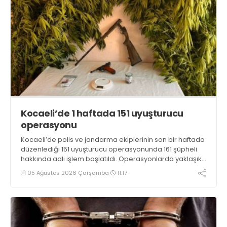
Kocaeli’de 1 haftada 151 uyuşturucu
operasyonu
Kocaeli’de polis ve jandarma ekiplerinin son bir haftada
düzenlediği 151 uyuşturucu operasyonunda 161 şüpheli
hakkında adli işlem başlatıldı. Operasyonlarda yaklaşık
2 kilogram uyuşturucu madde ile 121 kök kenevir bitkisi
05 Ağustos 2026 Çarşamba
11:17
ele geçirilirken, 9 şüpheli tutuklandı