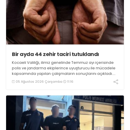
Bir ayda 44 zehir taciri tutuklandı
Kocaeli Valiliği, ilimiz genelinde Temmuz ayı içerisinde
polis ve jandarma ekiplerince uyuşturucu ile mücadele
kapsamında yapılan çalışmaların sonuçlarını açıkladı.
Çalışmalar sonucunda uyuşturucu ve uyarıcı madde
05 Ağustos 2026 Çarşamba
11:16
kullanan, ticaretini ve sevkiyatını yapan 44 şahıs
tutuklandı