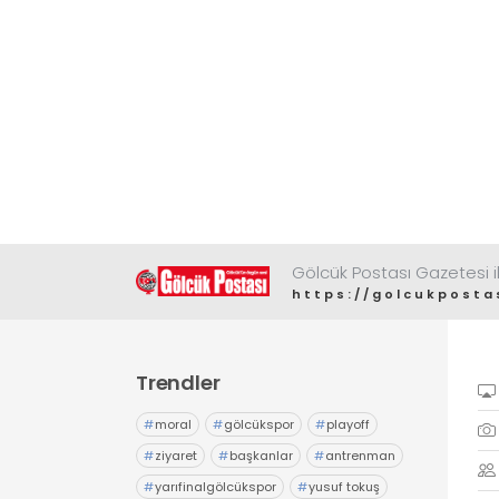
Gölcük Postası Gazetesi il
https://golcukposta
Trendler
#
moral
#
gölcükspor
#
playoff
#
ziyaret
#
başkanlar
#
antrenman
#
yarıfinalgölcükspor
#
yusuf tokuş