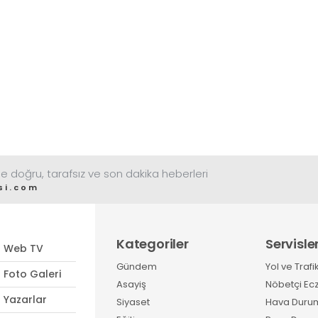
e doğru, tarafsız ve son dakika heberleri
si.com
Kategoriler
Servisle
Web TV
Gündem
Yol ve Trafi
Foto Galeri
Asayiş
Nöbetçi Ec
Yazarlar
Siyaset
Hava Duru