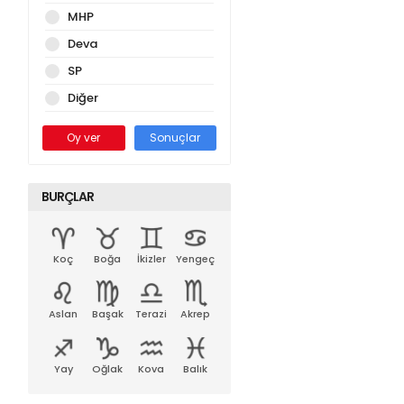
MHP
Deva
SP
Diğer
Oy ver
Sonuçlar
BURÇLAR
Koç
Boğa
İkizler
Yengeç
Aslan
Başak
Terazi
Akrep
Yay
Oğlak
Kova
Balık