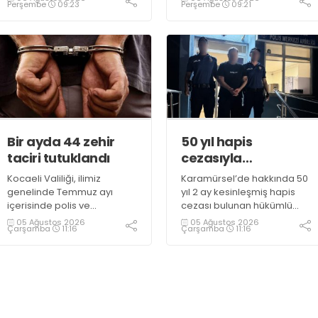
Perşembe
09:23
Perşembe
09:21
D100 Karayolu’nda göz gözü
görmedi
Bir ayda 44 zehir
50 yıl hapis
taciri tutuklandı
cezasıyla
aranıyordu,
Kocaeli Valiliği, ilimiz
Karamürsel’de hakkında 50
yakalandı
genelinde Temmuz ayı
yıl 2 ay kesinleşmiş hapis
içerisinde polis ve
cezası bulunan hükümlü
jandarma ekiplerince
operasyonla gözaltına
05 Ağustos 2026
05 Ağustos 2026
Çarşamba
11:16
Çarşamba
11:16
uyuşturucu ile mücadele
alındı
kapsamında yapılan
çalışmaların sonuçlarını
açıkladı. Çalışmalar
sonucunda uyuşturucu ve
uyarıcı madde kullanan,
ticaretini ve sevkiyatını