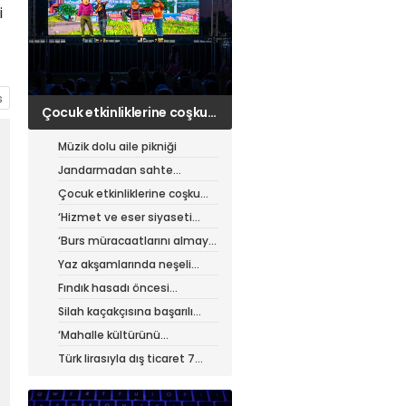
i
‘Hizmet ve eser siyaseti
yapıyoruz’
Müzik dolu aile pikniği
Jandarmadan sahte
çantacılara darbe
Çocuk etkinliklerine coşku
dolu final
‘Hizmet ve eser siyaseti
yapıyoruz’
‘Burs müracaatlarını almaya
başladık’
Yaz akşamlarında neşeli
etkinlikler
Fındık hasadı öncesi
üreticiye yol desteği
Silah kaçakçısına başarılı
operasyon
‘Mahalle kültürünü
güçlendiriyoruz’
Türk lirasıyla dış ticaret 7
ayda 900 milyar lirayı aştı