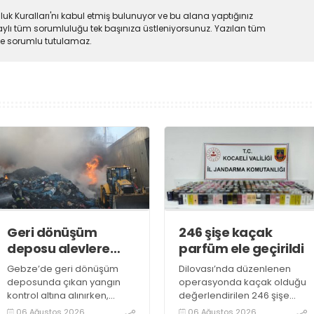
uk Kuralları'nı kabul etmiş bulunuyor ve bu alana yaptığınız
ylı tüm sorumluluğu tek başınıza üstleniyorsunuz. Yazılan tüm
lde sorumlu tutulamaz.
Geri dönüşüm
246 şişe kaçak
deposu alevlere
parfüm ele geçirildi
teslim oldu
Gebze’de geri dönüşüm
Dilovası’nda düzenlenen
deposunda çıkan yangın
operasyonda kaçak olduğu
kontrol altına alınırken,
değerlendirilen 246 şişe
duman sebebiyle TEM ve
parfüm ele geçirildi
06 Ağustos 2026
06 Ağustos 2026