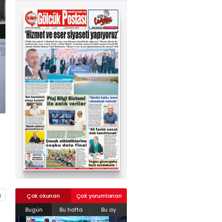
02624132333
haber@golcukpostasi.com
Çok okunan
Çok yorumlanan
Bugün
Bu hafta
Bu ay