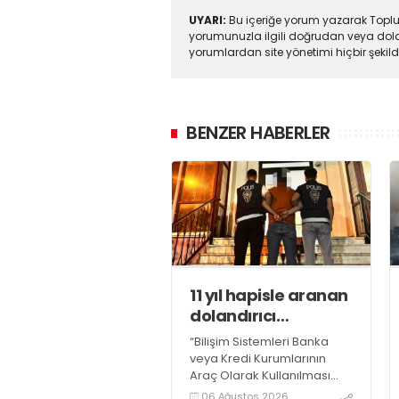
UYARI:
Bu içeriğe yorum yazarak Toplul
yorumunuzla ilgili doğrudan veya dola
yorumlardan site yönetimi hiçbir şeki
BENZER HABERLER
11 yıl hapisle aranan
dolandırıcı
yakalandı
“Bilişim Sistemleri Banka
veya Kredi Kurumlarının
Araç Olarak Kullanılması
Suretiyle Dolandırıcılık”
06 Ağustos 2026