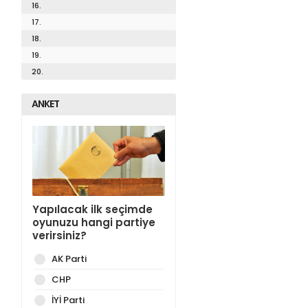
16.
17.
18.
19.
20.
ANKET
Yapılacak ilk seçimde
oyunuzu hangi partiye
verirsiniz?
AK Parti
CHP
İYİ Parti