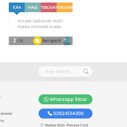
r
Whatsapp İhbar
k
02624134300
zaneler
mu
Merkez Mah. Preveze Cad.