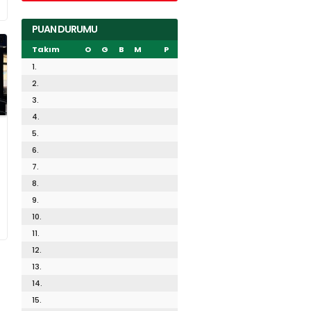
PUAN DURUMU
Takım
O
G
B
M
P
1.
2.
3.
4.
5.
6.
7.
8.
9.
10.
11.
12.
13.
14.
15.