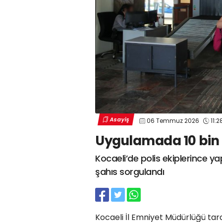
Asayiş
06 Temmuz 2026
11:2
Uygulamada 10 bin 
Kocaeli’de polis ekiplerince y
şahıs sorgulandı
Kocaeli İl Emniyet Müdürlüğü ta