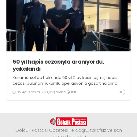
50 yıl hapis cezasıyla aranıyordu,
yakalandı
Karamürsel’de hakkında 50 yıl 2 ay kesinleşmiş hapis
cezası bulunan hükümlü operasyonla gözaltına alındı
05 Ağustos 2026 Çarşamba
11:16
Gölcük Postası Gazetesi ile doğru, tarafsız ve son
dakika heberleri