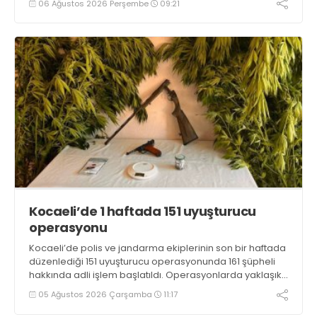
06 Ağustos 2026 Perşembe
09:21
Kocaeli’de 1 haftada 151 uyuşturucu
operasyonu
Kocaeli’de polis ve jandarma ekiplerinin son bir haftada
düzenlediği 151 uyuşturucu operasyonunda 161 şüpheli
hakkında adli işlem başlatıldı. Operasyonlarda yaklaşık
2 kilogram uyuşturucu madde ile 121 kök kenevir bitkisi
05 Ağustos 2026 Çarşamba
11:17
ele geçirilirken, 9 şüpheli tutuklandı