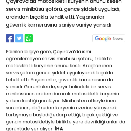
Çayırova’da motosikletli kuryenin önünü kesen
21 Gölcük
servis minibüsü şoförü, gence şiddet uyguladı,
02624132333
ardından bıçakla tehdit etti. Yaşananlar
haber@golcukpostasi.com
güvenlik kamerasına saniye saniye yansıdı
Edinilen bilgiye göre, Çayırova’da ismi
öğrenilemeyen servis minibüsü şoförü, trafikte
motosikletli kuryenin önünü kesti. Araçtan inen
servis şoförü gence şiddet uygulayarak bıçakla
tehdit etti. Yaşananlar, güvenlik kamerasına da
yansıdı. Görüntülerde, seyir halindeki bir servis
minibüsünün aniden durarak motosikletli kuryenin
yolunu kestiği görülüyor. Minibüsten öfkeyle inen
sürücünün, doğrudan kuryenin üzerine yürüyerek
tartışmaya başladığı, darp ettiği, bıçak çektiği ve
gencin motosikletiyle birlikte yere devrildiği anlar da
görüntüde yer alıyor.
İHA