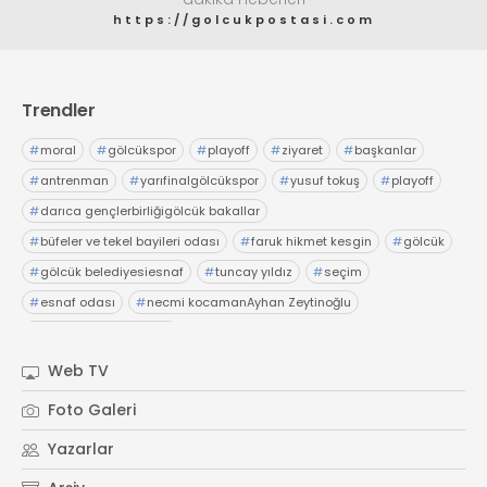
https://golcukpostasi.com
Trendler
#
moral
#
gölcükspor
#
playoff
#
ziyaret
#
başkanlar
#
antrenman
#
yarıfinalgölcükspor
#
yusuf tokuş
#
playoff
#
darıca gençlerbirliğigölcük bakallar
#
büfeler ve tekel bayileri odası
#
faruk hikmet kesgin
#
gölcük
#
gölcük belediyesiesnaf
#
tuncay yıldız
#
seçim
#
esnaf odası
#
necmi kocamanAyhan Zeytinoğlu
#
Kocaeli Sanayi Odası
Web TV
Foto Galeri
Yazarlar