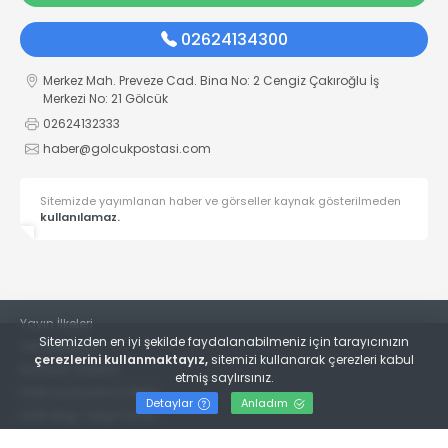
02624134300
Merkez Mah. Preveze Cad. Bina No: 2 Cengiz Çakıroğlu İş
Merkezi No: 21 Gölcük
02624132333
haber@golcukpostasi.com
Sitemizde yayımlanan haber ve görseller kaynak gösterilmeden
kullanılamaz.
Yayın İlkeleri
Sitemizden en iyi şekilde faydalanabilmeniz için tarayıcınızın
Veri Politikası
çerezlerini kullanmaktayız,
sitemizi kullanarak çerezleri kabul
Kullanım Şartları
etmiş saylırsınız.
KVKK Aydınlatma Metni
Detaylar
Anladım
KVKK Bilgi Talep Formu