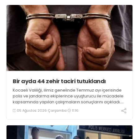
Bir ayda 44 zehir taciri tutuklandı
Kocaeli Valiliği, ilimiz genelinde Temmuz ayı içerisinde
polis ve jandarma ekiplerince uyuşturucu ile mücadele
kapsamında yapılan çalışmaların sonuçlarını açıkladı.
Çalışmalar sonucunda uyuşturucu ve uyarıcı madde
05 Ağustos 2026 Çarşamba
11:16
kullanan, ticaretini ve sevkiyatını yapan 44 şahıs
tutuklandı