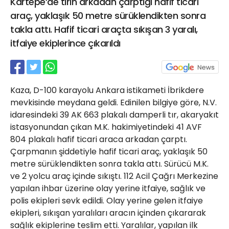
Kartepe’de tırın arkadan çarptığı hafif ticari
21 Gölcük
araç, yaklaşık 50 metre sürüklendikten sonra
02624132333
takla attı. Hafif ticari araçta sıkışan 3 yaralı,
haber@golcukpostasi.com
itfaiye ekiplerince çıkarıldı
Kaza, D-100 karayolu Ankara istikameti İbrikdere
mevkisinde meydana geldi. Edinilen bilgiye göre, N.V.
idaresindeki 39 AK 663 plakalı damperli tır, akaryakıt
istasyonundan çıkan M.K. hakimiyetindeki 41 AVF
804 plakalı hafif ticari araca arkadan çarptı.
Çarpmanın şiddetiyle hafif ticari araç, yaklaşık 50
metre sürüklendikten sonra takla attı. Sürücü M.K.
ve 2 yolcu araç içinde sıkıştı. 112 Acil Çağrı Merkezine
yapılan ihbar üzerine olay yerine itfaiye, sağlık ve
polis ekipleri sevk edildi. Olay yerine gelen itfaiye
ekipleri, sıkışan yaralıları aracın içinden çıkararak
sağlık ekiplerine teslim etti. Yaralılar, yapılan ilk