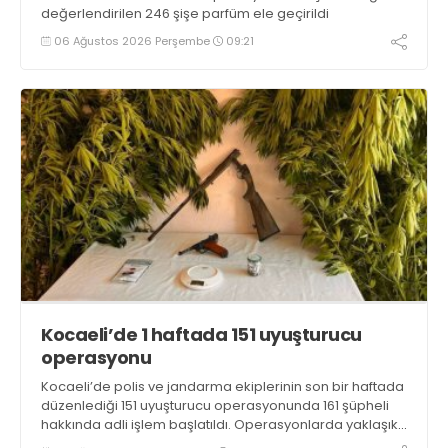
değerlendirilen 246 şişe parfüm ele geçirildi
06 Ağustos 2026 Perşembe
09:21
Kocaeli’de 1 haftada 151 uyuşturucu
operasyonu
Kocaeli’de polis ve jandarma ekiplerinin son bir haftada
düzenlediği 151 uyuşturucu operasyonunda 161 şüpheli
hakkında adli işlem başlatıldı. Operasyonlarda yaklaşık
2 kilogram uyuşturucu madde ile 121 kök kenevir bitkisi