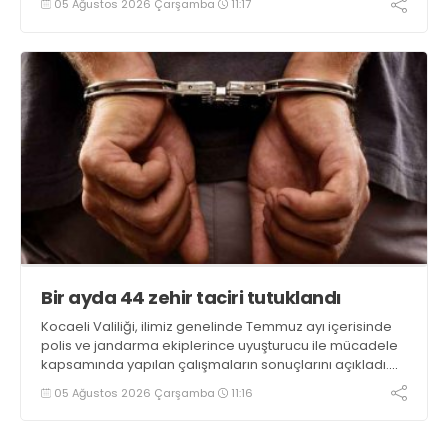
05 Ağustos 2026 Çarşamba
11:17
ele geçirilirken, 9 şüpheli tutuklandı
Bir ayda 44 zehir taciri tutuklandı
Kocaeli Valiliği, ilimiz genelinde Temmuz ayı içerisinde
polis ve jandarma ekiplerince uyuşturucu ile mücadele
kapsamında yapılan çalışmaların sonuçlarını açıkladı.
Çalışmalar sonucunda uyuşturucu ve uyarıcı madde
05 Ağustos 2026 Çarşamba
11:16
kullanan, ticaretini ve sevkiyatını yapan 44 şahıs
tutuklandı