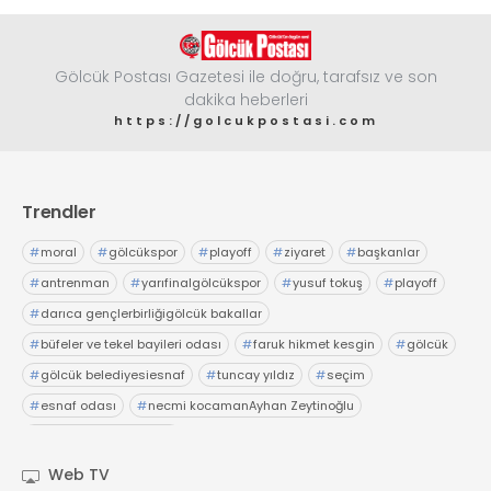
Gölcük Postası Gazetesi ile doğru, tarafsız ve son
dakika heberleri
https://golcukpostasi.com
Trendler
#
moral
#
gölcükspor
#
playoff
#
ziyaret
#
başkanlar
#
antrenman
#
yarıfinalgölcükspor
#
yusuf tokuş
#
playoff
#
darıca gençlerbirliğigölcük bakallar
#
büfeler ve tekel bayileri odası
#
faruk hikmet kesgin
#
gölcük
#
gölcük belediyesiesnaf
#
tuncay yıldız
#
seçim
#
esnaf odası
#
necmi kocamanAyhan Zeytinoğlu
#
Kocaeli Sanayi Odası
Web TV