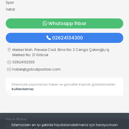
Spor
Vefat
Whatsapp İhbar
02624134300
Merkez Mah. Preveze Cad. Bina No: 2 Cengiz Çakıroğlu İş
Merkezi No: 21 Gölcük
02624132333
haber@golcukpostasi.com
Sitemizde yayımlanan haber ve görseller kaynak gösterilmeden
kullanılamaz.
Yayın İlkeleri
Sitemizden en iyi şekilde faydalanabilmeniz için tarayıcınızın
Veri Politikası