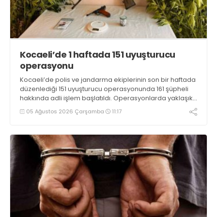
Kocaeli’de 1 haftada 151 uyuşturucu
operasyonu
Kocaeli’de polis ve jandarma ekiplerinin son bir haftada
düzenlediği 151 uyuşturucu operasyonunda 161 şüpheli
hakkında adli işlem başlatıldı. Operasyonlarda yaklaşık
2 kilogram uyuşturucu madde ile 121 kök kenevir bitkisi
05 Ağustos 2026 Çarşamba
11:17
ele geçirilirken, 9 şüpheli tutuklandı