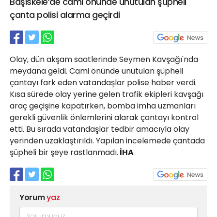
Başiskele’de cami önünde unutulan şüpheli
21 Gölcük
çanta polisi alarma geçirdi
02624132333
haber@golcukpostasi.com
Olay, dün akşam saatlerinde Seymen Kavşağı'nda
meydana geldi. Cami önünde unutulan şüpheli
çantayı fark eden vatandaşlar polise haber verdi.
Kısa sürede olay yerine gelen trafik ekipleri kavşağı
araç geçişine kapatırken, bomba imha uzmanları
gerekli güvenlik önlemlerini alarak çantayı kontrol
etti. Bu sırada vatandaşlar tedbir amacıyla olay
yerinden uzaklaştırıldı. Yapılan incelemede çantada
şüpheli bir şeye rastlanmadı.
İHA
Yorum
yaz