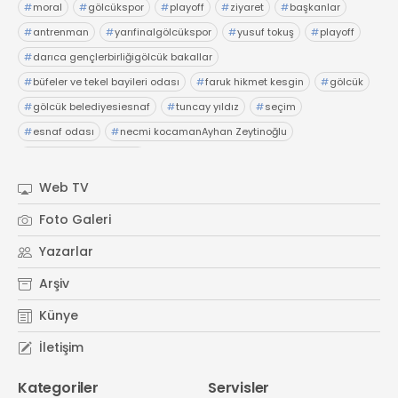
#
moral
#
gölcükspor
#
playoff
#
ziyaret
#
başkanlar
#
antrenman
#
yarıfinalgölcükspor
#
yusuf tokuş
#
playoff
#
darıca gençlerbirliğigölcük bakallar
#
büfeler ve tekel bayileri odası
#
faruk hikmet kesgin
#
gölcük
#
gölcük belediyesiesnaf
#
tuncay yıldız
#
seçim
#
esnaf odası
#
necmi kocamanAyhan Zeytinoğlu
#
Kocaeli Sanayi Odası
Web TV
Foto Galeri
Yazarlar
Arşiv
Künye
İletişim
Kategoriler
Servisler