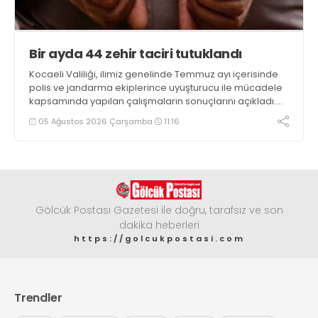
Bir ayda 44 zehir taciri tutuklandı
Kocaeli Valiliği, ilimiz genelinde Temmuz ayı içerisinde
polis ve jandarma ekiplerince uyuşturucu ile mücadele
kapsamında yapılan çalışmaların sonuçlarını açıkladı.
Çalışmalar sonucunda uyuşturucu ve uyarıcı madde
05 Ağustos 2026 Çarşamba
11:16
kullanan, ticaretini ve sevkiyatını yapan 44 şahıs
tutuklandı
Gölcük Postası Gazetesi ile doğru, tarafsız ve son
dakika heberleri
https://golcukpostasi.com
Trendler