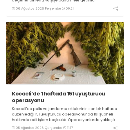
değerlendirilen 246 şişe parfüm ele geçirildi
06 Ağustos 2026 Perşembe
09:21
Kocaeli’de 1 haftada 151 uyuşturucu
operasyonu
Kocaeli’de polis ve jandarma ekiplerinin son bir haftada
düzenlediği 151 uyuşturucu operasyonunda 161 şüpheli
hakkında adli işlem başlatıldı. Operasyonlarda yaklaşık
2 kilogram uyuşturucu madde ile 121 kök kenevir bitkisi
05 Ağustos 2026 Çarşamba
11:17