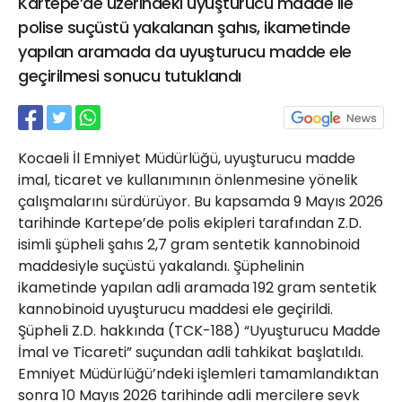
Kartepe’de üzerindeki uyuşturucu madde ile
21 Gölcük
polise suçüstü yakalanan şahıs, ikametinde
02624132333
yapılan aramada da uyuşturucu madde ele
haber@golcukpostasi.com
geçirilmesi sonucu tutuklandı
Kocaeli İl Emniyet Müdürlüğü, uyuşturucu madde
imal, ticaret ve kullanımının önlenmesine yönelik
çalışmalarını sürdürüyor. Bu kapsamda 9 Mayıs 2026
tarihinde Kartepe’de polis ekipleri tarafından Z.D.
isimli şüpheli şahıs 2,7 gram sentetik kannobinoid
maddesiyle suçüstü yakalandı. Şüphelinin
ikametinde yapılan adli aramada 192 gram sentetik
kannobinoid uyuşturucu maddesi ele geçirildi.
Şüpheli Z.D. hakkında (TCK-188) “Uyuşturucu Madde
İmal ve Ticareti” suçundan adli tahkikat başlatıldı.
Emniyet Müdürlüğü’ndeki işlemleri tamamlandıktan
sonra 10 Mayıs 2026 tarihinde adli mercilere sevk