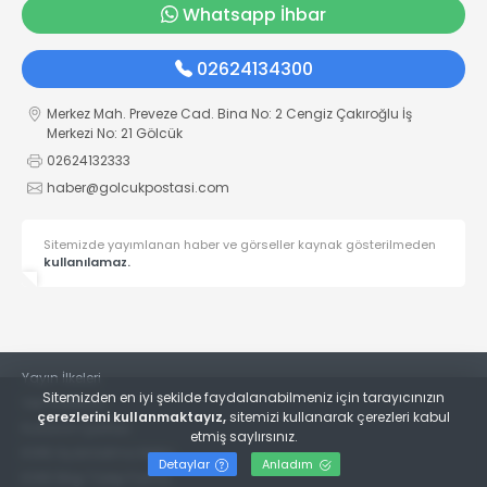
Whatsapp İhbar
02624134300
Merkez Mah. Preveze Cad. Bina No: 2 Cengiz Çakıroğlu İş
Merkezi No: 21 Gölcük
02624132333
haber@golcukpostasi.com
Sitemizde yayımlanan haber ve görseller kaynak gösterilmeden
kullanılamaz.
Yayın İlkeleri
Sitemizden en iyi şekilde faydalanabilmeniz için tarayıcınızın
Veri Politikası
çerezlerini kullanmaktayız,
sitemizi kullanarak çerezleri kabul
Kullanım Şartları
etmiş saylırsınız.
KVKK Aydınlatma Metni
Detaylar
Anladım
KVKK Bilgi Talep Formu