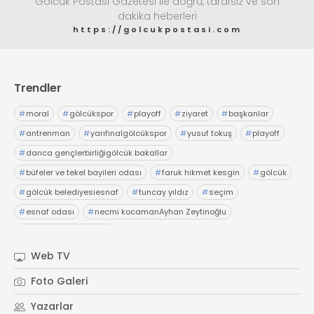
Gölcük Postası Gazetesi ile doğru, tarafsız ve son
dakika heberleri
https://golcukpostasi.com
Trendler
#
moral
#
gölcükspor
#
playoff
#
ziyaret
#
başkanlar
#
antrenman
#
yarıfinalgölcükspor
#
yusuf tokuş
#
playoff
#
darıca gençlerbirliğigölcük bakallar
#
büfeler ve tekel bayileri odası
#
faruk hikmet kesgin
#
gölcük
#
gölcük belediyesiesnaf
#
tuncay yıldız
#
seçim
#
esnaf odası
#
necmi kocamanAyhan Zeytinoğlu
#
Kocaeli Sanayi Odası
Web TV
Foto Galeri
Yazarlar