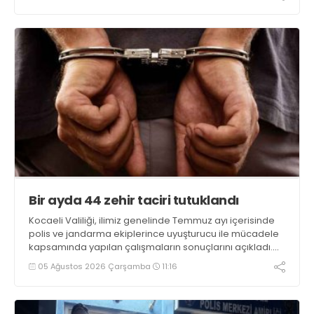
ele geçirilirken, 9 şüpheli tutuklandı
Bir ayda 44 zehir taciri tutuklandı
Kocaeli Valiliği, ilimiz genelinde Temmuz ayı içerisinde
polis ve jandarma ekiplerince uyuşturucu ile mücadele
kapsamında yapılan çalışmaların sonuçlarını açıkladı.
Çalışmalar sonucunda uyuşturucu ve uyarıcı madde
05 Ağustos 2026 Çarşamba
11:16
kullanan, ticaretini ve sevkiyatını yapan 44 şahıs
tutuklandı