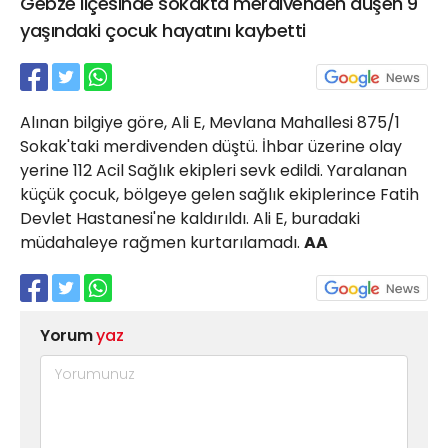
Gebze ilçesinde sokakta merdivenden düşen 9
21 Gölcük
yaşındaki çocuk hayatını kaybetti
02624132333
haber@golcukpostasi.com
Alınan bilgiye göre, Ali E, Mevlana Mahallesi 875/1
Sokak'taki merdivenden düştü. İhbar üzerine olay
yerine 112 Acil Sağlık ekipleri sevk edildi. Yaralanan
küçük çocuk, bölgeye gelen sağlık ekiplerince Fatih
Devlet Hastanesi'ne kaldırıldı. Ali E, buradaki
müdahaleye rağmen kurtarılamadı.
AA
Yorum
yaz