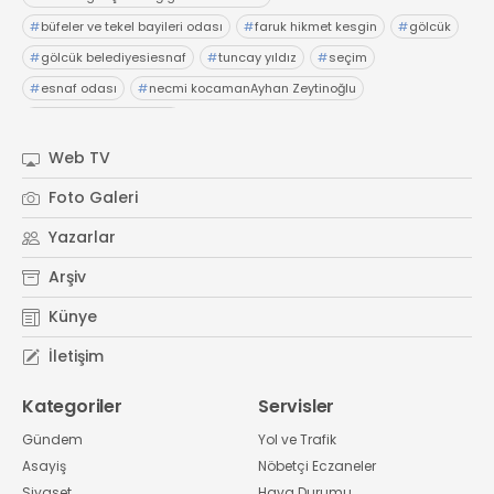
#
büfeler ve tekel bayileri odası
#
faruk hikmet kesgin
#
gölcük
#
gölcük belediyesiesnaf
#
tuncay yıldız
#
seçim
#
esnaf odası
#
necmi kocamanAyhan Zeytinoğlu
#
Kocaeli Sanayi Odası
Web TV
Foto Galeri
Yazarlar
Arşiv
Künye
İletişim
Kategoriler
Servisler
Gündem
Yol ve Trafik
Asayiş
Nöbetçi Eczaneler
Siyaset
Hava Durumu