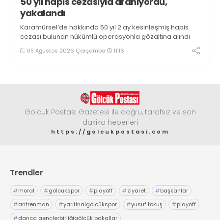
50 yıl hapis cezasıyla aranıyordu,
yakalandı
Karamürsel’de hakkında 50 yıl 2 ay kesinleşmiş hapis
cezası bulunan hükümlü operasyonla gözaltına alındı
05 Ağustos 2026 Çarşamba
11:16
Gölcük Postası Gazetesi ile doğru, tarafsız ve son
dakika heberleri
https://golcukpostasi.com
Trendler
#
moral
#
gölcükspor
#
playoff
#
ziyaret
#
başkanlar
#
antrenman
#
yarıfinalgölcükspor
#
yusuf tokuş
#
playoff
#
darıca gençlerbirliğigölcük bakallar