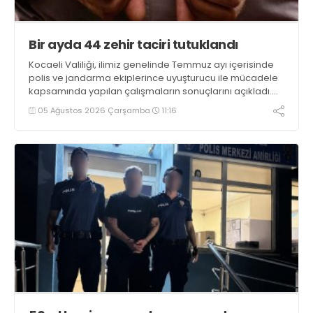
Bir ayda 44 zehir taciri tutuklandı
Kocaeli Valiliği, ilimiz genelinde Temmuz ayı içerisinde
polis ve jandarma ekiplerince uyuşturucu ile mücadele
kapsamında yapılan çalışmaların sonuçlarını açıkladı.
Çalışmalar sonucunda uyuşturucu ve uyarıcı madde
05 Ağustos 2026 Çarşamba
11:16
kullanan, ticaretini ve sevkiyatını yapan 44 şahıs
tutuklandı