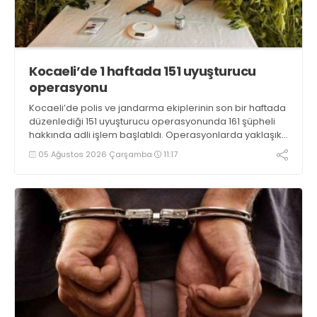
Kocaeli’de 1 haftada 151 uyuşturucu
operasyonu
Kocaeli’de polis ve jandarma ekiplerinin son bir haftada
düzenlediği 151 uyuşturucu operasyonunda 161 şüpheli
hakkında adli işlem başlatıldı. Operasyonlarda yaklaşık
2 kilogram uyuşturucu madde ile 121 kök kenevir bitkisi
05 Ağustos 2026 Çarşamba
11:17
ele geçirilirken, 9 şüpheli tutuklandı