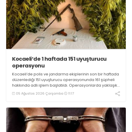
Kocaeli’de 1 haftada 151 uyuşturucu
operasyonu
Kocaeli’de polis ve jandarma ekiplerinin son bir haftada
düzenlediği 151 uyuşturucu operasyonunda 161 şüpheli
hakkında adli işlem başlatıldı. Operasyonlarda yaklaşık
2 kilogram uyuşturucu madde ile 121 kök kenevir bitkisi
05 Ağustos 2026 Çarşamba
11:17
ele geçirilirken, 9 şüpheli tutuklandı