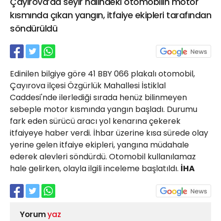
Çayırova’da seyir halindeki otomobilin motor
21 Gölcük
kısmında çıkan yangın, itfaiye ekipleri tarafından
02624132333
söndürüldü
haber@golcukpostasi.com
Edinilen bilgiye göre 41 BBY 066 plakalı otomobil,
Çayırova ilçesi Özgürlük Mahallesi İstiklal
Caddesi'nde ilerlediği sırada henüz bilinmeyen
sebeple motor kısmında yangın başladı. Durumu
fark eden sürücü aracı yol kenarına çekerek
itfaiyeye haber verdi. İhbar üzerine kısa sürede olay
yerine gelen itfaiye ekipleri, yangına müdahale
ederek alevleri söndürdü. Otomobil kullanılamaz
hale gelirken, olayla ilgili inceleme başlatıldı.
İHA
Yorum
yaz