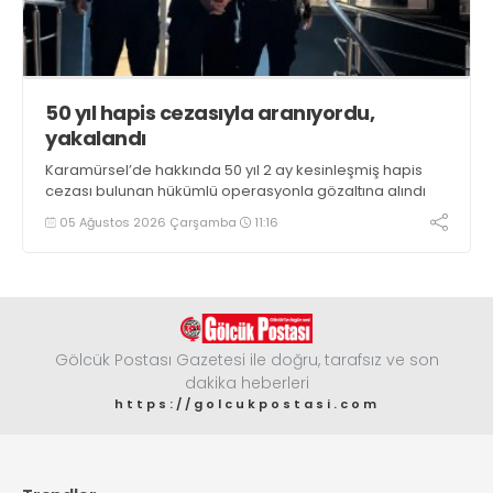
50 yıl hapis cezasıyla aranıyordu,
yakalandı
Karamürsel’de hakkında 50 yıl 2 ay kesinleşmiş hapis
cezası bulunan hükümlü operasyonla gözaltına alındı
05 Ağustos 2026 Çarşamba
11:16
Gölcük Postası Gazetesi ile doğru, tarafsız ve son
dakika heberleri
https://golcukpostasi.com