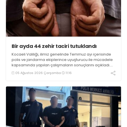
Bir ayda 44 zehir taciri tutuklandı
Kocaeli Valiliği, ilimiz genelinde Temmuz ayı içerisinde
polis ve jandarma ekiplerince uyuşturucu ile mücadele
kapsamında yapılan çalışmaların sonuçlarını açıkladı.
Çalışmalar sonucunda uyuşturucu ve uyarıcı madde
05 Ağustos 2026 Çarşamba
11:16
kullanan, ticaretini ve sevkiyatını yapan 44 şahıs
tutuklandı