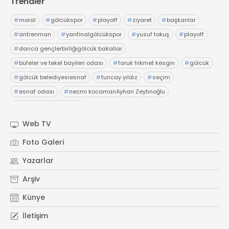
Trendler
#
moral
#
gölcükspor
#
playoff
#
ziyaret
#
başkanlar
#
antrenman
#
yarıfinalgölcükspor
#
yusuf tokuş
#
playoff
#
darıca gençlerbirliğigölcük bakallar
#
büfeler ve tekel bayileri odası
#
faruk hikmet kesgin
#
gölcük
#
gölcük belediyesiesnaf
#
tuncay yıldız
#
seçim
#
esnaf odası
#
necmi kocamanAyhan Zeytinoğlu
#
Kocaeli Sanayi Odası
Web TV
Foto Galeri
Yazarlar
Arşiv
Künye
İletişim